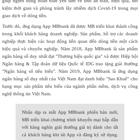
giúp người dùng hoàn toàn yên tâm về tính an toàn, hiệu quả, tiết
kiệm thời gian và phòng tránh lây nhiễm dịch Covid-19 trong mọi
giao dịch về dòng tiền.
Trước đó, ứng dụng App MBbank đã được MB triển khai thành công
trong khối khách hàng doanh nghiệp. Sản phẩm, hỗ trợ các doanh
nghiệp thực hiện các hoạt động liên quan đến dòng tiền một cách
hiệu quả và chuyên nghiệp. Năm 2018, App MBbank là sản phẩm
ngân hàng số duy nhất đạt "Thương hiệu quốc gia" và được Hiệp hội
Ngân hàng & Tập đoàn dữ liệu Quốc tế IDG trao tặng giải thưởng
"Ngân hàng số tiêu biểu". Năm 2019, App MBbank là ứng dụng
ngân hàng số duy nhất của Việt Nam đạt danh hiệu "Sao Khuê" cho
hạng mục sản phẩm tiêu biểu của ngành phần mềm, dịch vụ công
nghệ thông tin Việt Nam.
Nhân dịp ra mắt App MBbank phiên bản mới,
MB triển khai chương trình khuyến mại hấp dẫn
với hàng nghìn giải thưởng giá trị dành cho tất
cả khách hàng khi tải App và đăng ký sử dụng.