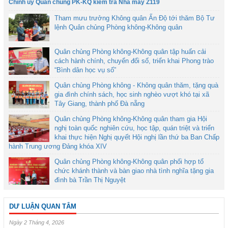
Chính ủy Quân chủng PK-KQ kiểm tra Nhà máy Z119
Tham mưu trưởng Không quân Ấn Độ tới thăm Bộ Tư
lệnh Quân chủng Phòng không-Không quân
Quân chủng Phòng không-Không quân tập huấn cải
cách hành chính, chuyển đổi số, triển khai Phong trào
“Bình dân học vụ số”
Quân chủng Phòng không - Không quân thăm, tặng quà
gia đình chính sách, học sinh nghèo vượt khó tại xã
Tây Giang, thành phố Đà nẵng
Quân chủng Phòng không-Không quân tham gia Hội
nghị toàn quốc nghiên cứu, học tập, quán triệt và triển
khai thực hiện Nghị quyết Hội nghị lần thứ ba Ban Chấp
hành Trung ương Đảng khóa XIV
Quân chủng Phòng không-Không quân phối hợp tổ
chức khánh thành và bàn giao nhà tình nghĩa tặng gia
đình bà Trần Thị Nguyệt
DƯ LUẬN QUAN TÂM
Ngày 2 Tháng 4, 2026