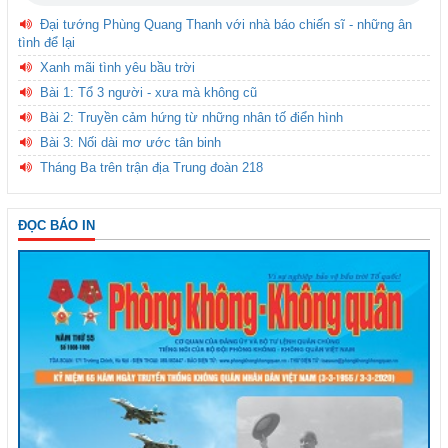
Đại tướng Phùng Quang Thanh với nhà báo chiến sĩ - những ân
tình để lại
Xanh mãi tình yêu bầu trời
Bài 1: Tổ 3 người - xưa mà không cũ
Bài 2: Truyền cảm hứng từ những nhân tố điển hình
Bài 3: Nối dài mơ ước tân binh
Tháng Ba trên trận địa Trung đoàn 218
ĐỌC BÁO IN