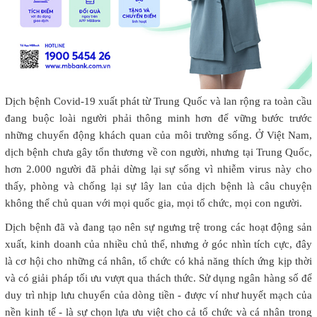
Dịch bệnh Covid-19 xuất phát từ Trung Quốc và lan rộng ra toàn cầu
đang buộc loài người phải thông minh hơn để vững bước trước
những chuyển động khách quan của môi trường sống. Ở Việt Nam,
dịch bệnh chưa gây tổn thương về con người, nhưng tại Trung Quốc,
hơn 2.000 người đã phải dừng lại sự sống vì nhiễm virus này cho
thấy, phòng và chống lại sự lây lan của dịch bệnh là câu chuyện
không thể chủ quan với mọi quốc gia, mọi tổ chức, mọi con người.
Dịch bệnh đã và đang tạo nên sự ngưng trệ trong các hoạt động sản
xuất, kinh doanh của nhiều chủ thể, nhưng ở góc nhìn tích cực, đây
là cơ hội cho những cá nhân, tổ chức có khả năng thích ứng kịp thời
và có giải pháp tối ưu vượt qua thách thức. Sử dụng ngân hàng số để
duy trì nhịp lưu chuyển của dòng tiền - được ví như huyết mạch của
nền kinh tế - là sự chọn lựa ưu việt cho cả tổ chức và cá nhân trong