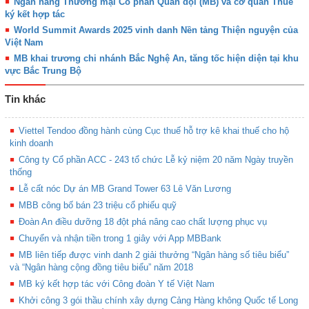
Ngân hàng Thương mại Cổ phần Quân đội (MB) và cơ quan Thuế
ký kết hợp tác
World Summit Awards 2025 vinh danh Nền tảng Thiện nguyện của
Việt Nam
MB khai trương chi nhánh Bắc Nghệ An, tăng tốc hiện diện tại khu
vực Bắc Trung Bộ
Tin khác
Viettel Tendoo đồng hành cùng Cục thuế hỗ trợ kê khai thuế cho hộ
kinh doanh
Công ty Cổ phần ACC - 243 tổ chức Lễ kỷ niệm 20 năm Ngày truyền
thống
Lễ cất nóc Dự án MB Grand Tower 63 Lê Văn Lương
MBB công bố bán 23 triệu cổ phiếu quỹ
Đoàn An điều dưỡng 18 đột phá nâng cao chất lượng phục vụ
Chuyển và nhận tiền trong 1 giây với App MBBank
MB liên tiếp được vinh danh 2 giải thưởng “Ngân hàng số tiêu biểu”
và “Ngân hàng cộng đồng tiêu biểu” năm 2018
MB ký kết hợp tác với Công đoàn Y tế Việt Nam
Khởi công 3 gói thầu chính xây dựng Cảng Hàng không Quốc tế Long