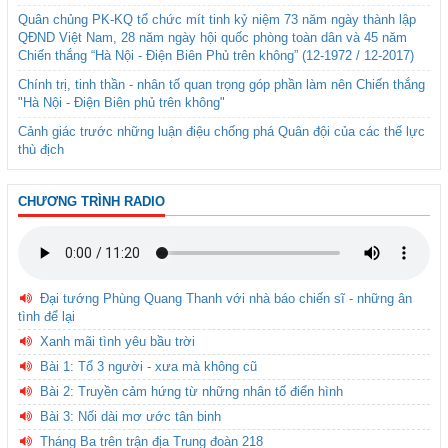
Quân chủng PK-KQ tổ chức mít tinh kỷ niệm 73 năm ngày thành lập
QĐND Việt Nam, 28 năm ngày hội quốc phòng toàn dân và 45 năm
Chiến thắng “Hà Nội - Điện Biên Phủ trên không” (12-1972 / 12-2017)
Chính trị, tinh thần - nhân tố quan trọng góp phần làm nên Chiến thắng
"Hà Nội - Điện Biên phủ trên không"
Cảnh giác trước những luận điệu chống phá Quân đội của các thế lực
thù địch
CHƯƠNG TRÌNH RADIO
Đại tướng Phùng Quang Thanh với nhà báo chiến sĩ - những ân
tình để lại
Xanh mãi tình yêu bầu trời
Bài 1: Tổ 3 người - xưa mà không cũ
Bài 2: Truyền cảm hứng từ những nhân tố điển hình
Bài 3: Nối dài mơ ước tân binh
Tháng Ba trên trận địa Trung đoàn 218