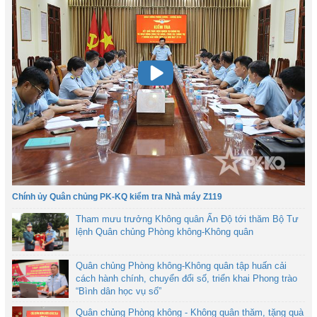
Chính ủy Quân chủng PK-KQ kiểm tra Nhà máy Z119
Tham mưu trưởng Không quân Ấn Độ tới thăm Bộ Tư
lệnh Quân chủng Phòng không-Không quân
Quân chủng Phòng không-Không quân tập huấn cải
cách hành chính, chuyển đổi số, triển khai Phong trào
“Bình dân học vụ số”
Quân chủng Phòng không - Không quân thăm, tặng quà