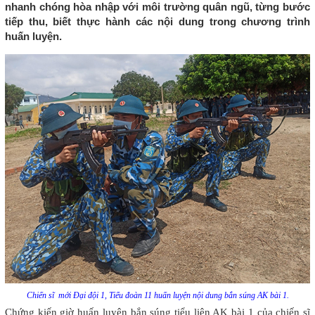
nhanh chóng hòa nhập với môi trường quân ngũ, từng bước
tiếp thu, biết thực hành các nội dung trong chương trình
huấn luyện.
Chiến sĩ mới Đại đội 1, Tiểu đoàn 11 huấn luyện nội dung bắn súng AK bài 1.
Chứng kiến giờ huấn luyện bắn súng tiểu liên AK bài 1 của chiến sĩ