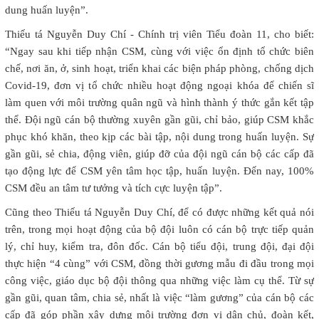
dung huấn luyện”.
Thiếu tá Nguyễn Duy Chí - Chính trị viên Tiểu đoàn 11, cho biết:
“Ngay sau khi tiếp nhận CSM, cùng với việc ổn định tổ chức biên
chế, nơi ăn, ở, sinh hoạt, triển khai các biện pháp phòng, chống dịch
Covid-19, đơn vị tổ chức nhiều hoạt động ngoại khóa để chiến sĩ
làm quen với môi trường quân ngũ và hình thành ý thức gắn kết tập
thể. Đội ngũ cán bộ thường xuyên gần gũi, chỉ bảo, giúp CSM khắc
phục khó khăn, theo kịp các bài tập, nội dung trong huấn luyện. Sự
gần gũi, sẻ chia, động viên, giúp đỡ của đội ngũ cán bộ các cấp đã
tạo động lực để CSM yên tâm học tập, huấn luyện. Đến nay, 100%
CSM đều an tâm tư tưởng và tích cực luyện tập”.
Cũng theo Thiếu tá Nguyễn Duy Chí, để có được những kết quả nói
trên, trong mọi hoạt động của bộ đội luôn có cán bộ trực tiếp quản
lý, chỉ huy, kiểm tra, đôn đốc. Cán bộ tiểu đội, trung đội, đại đội
thực hiện “4 cùng” với CSM, đồng thời gương mẫu đi đầu trong mọi
công việc, giáo dục bộ đội thông qua những việc làm cụ thể. Từ sự
gần gũi, quan tâm, chia sẻ, nhất là việc “làm gương” của cán bộ các
cấp đã góp phần xây dựng môi trường đơn vị dân chủ, đoàn kết,