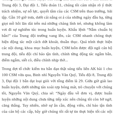
Trung đội 3, Đại đội 1, Tiểu đoàn 11, chúng tôi cảm nhận rõ ý thức
trách nhiệm, sự nỗ lực, quyết tâm của các CSM trên thao trường, bãi
tập. Gần 10 giờ trưa, dưới cái nắng oi ả của những ngày đầu hạ, từng
giọt mồ hôi lăn dài trên má những chàng lính trẻ, nhưng không làm
vơi đi sự nghiêm túc trong huấn luyện. Khẩu lệnh “Nằm chuẩn bị
bắn!” của Trung đội trưởng vang lên, các CSM nhanh chóng thực
hiện động tác một cách dứt khoát, thuần thục. Quá trình thực hiện
các nội dung, khoa mục huấn luyện, CSM luôn được đội ngũ cán bộ
trung đội, tiểu đội chỉ bảo tận tình, chỉnh từng động tác ngắm bắn,
điểm ngắm, siết cò, điều chỉnh nhịp thở...
Trong đợt tổ chức kiểm tra bắn đạn thật súng tiểu liên AK bài 1 cho
100 CSM vừa qua, Binh nhì Nguyễn Văn Quý, Tiểu đội 8, Trung đội
3, Đại đội 1 bắn đạt loại giỏi với tổng điểm là 29. Giữa giờ giải lao
huấn luyện, dưới những tán xoài rợp bóng mát, trò chuyện với chúng
tôi, Nguyễn Văn Quý, chia sẻ: “Ngày đầu về đơn vị, được huấn
luyện những nội dung chưa từng tiếp xúc nên chúng tôi còn bỡ ngỡ,
căng thẳng. Tuy nhiên, nhờ sự ân cần, động viên, chỉ bảo tận tình
của cán bộ các cấp, bây giờ chúng tôi rất tự tin thực hiện tốt các nội