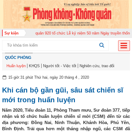
ung đoàn Không quân 920 tổ chức Lễ kỷ niệm 50 năm Ngày truyền thống (12-
Sự kiện
QUỐC PHÒNG
Huấn luyện
KHQS
Người tốt - Việc tốt
Nghiên cứu, trao đổi
15 giờ:31 phút Thứ hai, ngày 20 tháng 4 , 2020
Khi cán bộ gần gũi, sâu sát chiến sĩ
mới trong huấn luyện
Năm 2020, Tiểu đoàn 11, Phòng Tham mưu, Sư đoàn 377, tiếp
nhận và tổ chức huấn luyện chiến sĩ mới (CSM) đến từ các
địa phương: Đồng Nai, Ninh Thuận, Khánh Hòa, Phú Yên,
Bình Định. Trải qua hơn một tháng nhập ngũ, các CSM đã