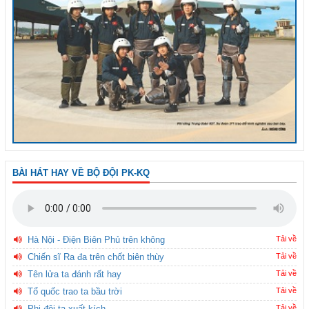
BÀI HÁT HAY VỀ BỘ ĐỘI PK-KQ
Hà Nội - Điện Biên Phủ trên không
Tải về
Chiến sĩ Ra đa trên chốt biên thùy
Tải về
Tên lửa ta đánh rất hay
Tải về
Tổ quốc trao ta bầu trời
Tải về
Phi đội ta xuất kích
Tải về