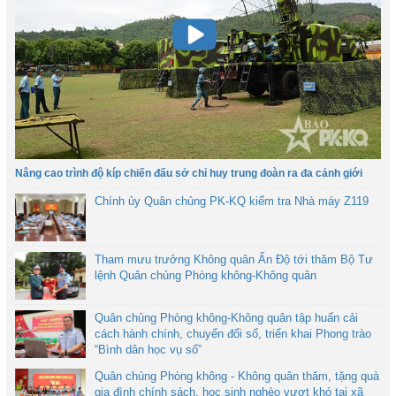
Nâng cao trình độ kíp chiến đấu sở chỉ huy trung đoàn ra đa cảnh giới
Chính ủy Quân chủng PK-KQ kiểm tra Nhà máy Z119
Tham mưu trưởng Không quân Ấn Độ tới thăm Bộ Tư
lệnh Quân chủng Phòng không-Không quân
Quân chủng Phòng không-Không quân tập huấn cải
cách hành chính, chuyển đổi số, triển khai Phong trào
“Bình dân học vụ số”
Quân chủng Phòng không - Không quân thăm, tặng quà
gia đình chính sách, học sinh nghèo vượt khó tại xã