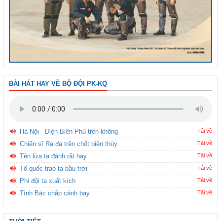
BÀI HÁT HAY VỀ BỘ ĐỘI PK-KQ
Hà Nội - Điện Biên Phủ trên không
Tải về
Chiến sĩ Ra đa trên chốt biên thùy
Tải về
Tên lửa ta đánh rất hay
Tải về
Tổ quốc trao ta bầu trời
Tải về
Phi đội ta xuất kích
Tải về
Tình Bác chắp cánh bay
Tải về