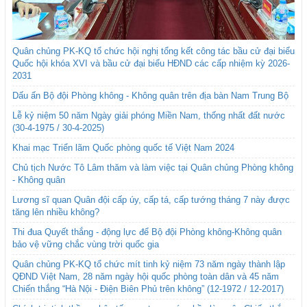
Quân chủng PK-KQ tổ chức hội nghị tổng kết công tác bầu cử đại biểu
Quốc hội khóa XVI và bầu cử đại biểu HĐND các cấp nhiệm kỳ 2026-
2031
Dấu ấn Bộ đội Phòng không - Không quân trên địa bàn Nam Trung Bộ
Lễ kỷ niệm 50 năm Ngày giải phóng Miền Nam, thống nhất đất nước
(30-4-1975 / 30-4-2025)
Khai mạc Triển lãm Quốc phòng quốc tế Việt Nam 2024
Chủ tịch Nước Tô Lâm thăm và làm việc tại Quân chủng Phòng không
- Không quân
Lương sĩ quan Quân đội cấp úy, cấp tá, cấp tướng tháng 7 này được
tăng lên nhiều không?
Thi đua Quyết thắng - động lực để Bộ đội Phòng không-Không quân
bảo vệ vững chắc vùng trời quốc gia
Quân chủng PK-KQ tổ chức mít tinh kỷ niệm 73 năm ngày thành lập
QĐND Việt Nam, 28 năm ngày hội quốc phòng toàn dân và 45 năm
Chiến thắng “Hà Nội - Điện Biên Phủ trên không” (12-1972 / 12-2017)