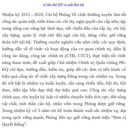
trị lần thứ XIV ra mắt Đại hội.
Nhiệm kỳ 2015 - 2020, Chi bộ Phòng Tổ chức thường xuyên làm tốt
công tác quán triệt, triển khai các chỉ thị, nghị quyết của cấp trên; tập
trung nâng cao năng lực lãnh đạo, sức chiến đấu của cấp ủy, chi bộ;
xây dựng, quản lý chặt chẽ đội ngũ cán bộ, đảng viên; giữ vững
đoàn kết nội bộ. Thường xuyên nghiên cứu nắm chắc các quy định,
hướng dẫn về tổ chức và hoạt động của cơ quan chính trị, điều lệ
công tác đảng, công tác chính trị (CTĐ, CTCT), thực hiện tốt chức
năng tham mưu, đề xuất giúp Chủ nhiệm Chính trị Quân chủng PK-
KQ chỉ đạo, hướng dẫn, kiểm tra, giúp đỡ các đơn vị tiến hành có
hiệu quả công tác tổ chức xây dựng Đảng trong các nhiệm vụ. Trong
đó nổi bật là nhiệm vụ huấn luyện, sẵn sàng chiến đấu, hội thi, hội
thao, diễn tập bắn đạn thật đạt hiệu quả cao. Công tác xây dựng
chính quy, rèn luyện kỷ luật có nhiều chuyển biến tích cực; đời sống
vật chất, tinh thần cán bộ, nhân viên trong Phòng được giữ vững.
Trong nhiệm kỳ có 5 năm chi bộ hoàn thành xuất sắc nhiệm vụ, đạt
trong sạch vững mạnh, Phòng liên tục giữ vững danh hiệu “Đơn vị
Quyết thắng”.