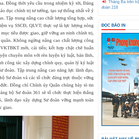
Tháng Ba trên tr
ua. Đồng thời yêu cầu trong nhiệm kỳ tới, Đảng
đoàn 218
o dục chính trị tư tưởng, tạo sự thống nhất về ý
n. Tập trung nâng cao chất lượng tổng hợp, sức
hiệm vụ SSCĐ, QLVT; thực sự là lực lượng nòng
ĐỌC BÁO IN
mục tiêu được giao, giữ vững an ninh chính trị,
óng quân. Không ngừng nâng cao chất lượng công
 VKTBKT mới, cải tiến; kết hợp chặt chẽ huấn
uyện chuyên môn với rèn luyện kỷ luật, bản lĩnh,
ạnh công tác xây dựng chính quy, quản lý kỷ luật
Sư đoàn. Tập trung nâng cao năng lực lãnh đạo,
bộ Sư đoàn và các tổ chức đảng trực thuộc vững
o đức. Đồng chí Chính ủy Quân chủng bày tỏ tin
Đảng bộ Sư đoàn 361 sẽ tổ chức thực hiện thắng
25, lãnh đạo xây dựng Sư đoàn vững mạnh toàn
c giao.