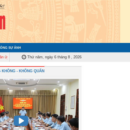
ÓNG SỰ ẢNH
 ương tập huấn nghiệp vụ công tác kiểm tra, giám sát năm 2025
Thứ năm, ngày 6 tháng 8 , 2026
Quân chủ
 KHÔNG - KHÔNG QUÂN