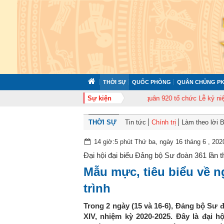
THỜI SỰ
QUỐC PHÒNG
QUÂN CHỦNG PK
 cán bộ năm 2026
Trung đoàn Không quân 920 tổ chức Lễ kỷ niệm 50 năm N
Sự kiện
THỜI SỰ
Tin tức
Chính trị
Làm theo lời 
14 giờ:5 phút Thứ ba, ngày 16 tháng 6 , 202
Đại hội đại biểu Đảng bộ Sư đoàn 361 lần 
Mẫu mực, tiêu biểu về n
trình
Trong 2 ngày (15 và 16-6), Đảng bộ Sư đ
XIV, nhiệm kỳ 2020-2025. Đây là đại h