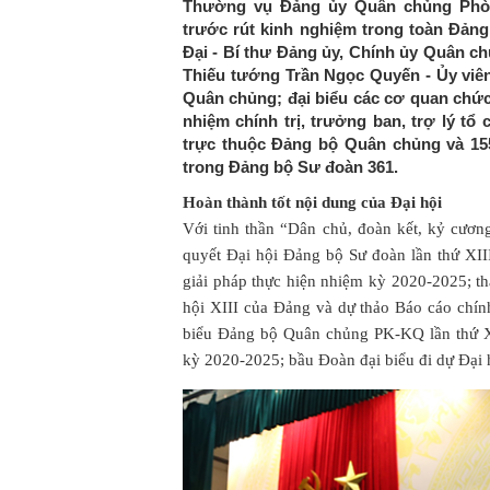
Thường vụ Đảng ủy Quân chủng Phò
trước rút kinh nghiệm trong toàn Đả
Đại - Bí thư Đảng ủy, Chính ủy Quân ch
Thiếu tướng Trần Ngọc Quyến - Ủy viê
Quân chủng; đại biểu các cơ quan chức n
nhiệm chính trị, trưởng ban, trợ lý tổ
trực thuộc Đảng bộ Quân chủng và 155 
trong Đảng bộ Sư đoàn 361.
Hoàn thành tốt nội dung của Đại hội
Với tinh thần “Dân chủ, đoàn kết, kỷ cương
quyết Đại hội Đảng bộ Sư đoàn lần thứ XII
giải pháp thực hiện nhiệm kỳ 2020-2025; t
hội XIII của Đảng và dự thảo Báo cáo chín
biểu Đảng bộ Quân chủng PK-KQ lần thứ 
kỳ 2020-2025; bầu Đoàn đại biểu đi dự Đại 