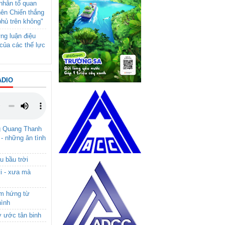
- nhân tố quan
nên Chiến thắng
phủ trên không"
ng luận điệu
của các thế lực
ADIO
g Quang Thanh
 - những ân tình
u bầu trời
i - xưa mà
ảm hứng từ
hình
ơ ước tân binh