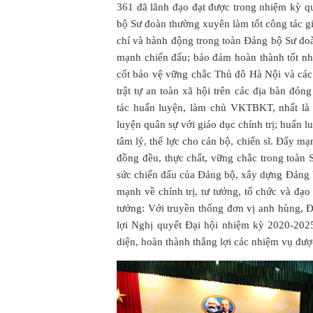
361 đã lãnh đạo đạt được trong nhiệm kỳ q
bộ Sư đoàn thường xuyên làm tốt công tác giá
chí và hành động trong toàn Đảng bộ Sư đoà
mạnh chiến đấu; bảo đảm hoàn thành tốt n
cốt bảo vệ vững chắc Thủ đô Hà Nội và các 
trật tự an toàn xã hội trên các địa bàn đ
tác huấn luyện, làm chủ VKTBKT, nhất là
luyện quân sự với giáo dục chính trị; huấn l
tâm lý, thể lực cho cán bộ, chiến sĩ. Đẩy m
đồng đều, thực chất, vững chắc trong toàn 
sức chiến đấu của Đảng bộ, xây dựng Đảng 
mạnh về chính trị, tư tưởng, tổ chức và đạ
tưởng: Với truyền thống đơn vị anh hùng, 
lợi Nghị quyết Đại hội nhiệm kỳ 2020-20
diện, hoàn thành thắng lợi các nhiệm vụ đượ