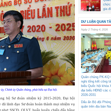
chức 
gia đ
DƯ LUẬN QUAN T
Ngày 2 Tháng 4, 2026
Quân chủng PK-KQ t
nghị tổng kết công t
biểu Quốc hội khóa 
y, Chính ủy Quân chủng, phát biểu tại Đại hội.
đại biểu HĐND các 
2026-2031
ảng bộ Sư đoàn nhiệm kỳ 2015-2020, Đại hội
Dấu ấn Bộ đội Phòn
y đã lãnh đạo Sư đoàn hoàn thành mọi nhiệm vụ
quân trên địa bàn N
ốt như: SSCĐ, QLVT, huấn luyện chiến đấu hằng