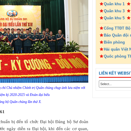
Quân khu 1
Quân khu 3
Quân khu 5
Cổng TTĐT Bộ
Báo Quân đội 
Biên phòng
Hải quân Việt
Quốc phòng T
LIÊN KẾT WEBSI
 chí Chủ nhiệm Chính trị Quân chủng chụp ảnh lưu niệm với
ệm kỳ 2020-2025 và Đoàn đại biểu
Đảng bộ Quân chủng lần thứ X.
361
 chuẩn bị đến tổ chức Đại hội Đảng bộ Sư đoàn
rước ngày diễn ra Đại hội, khi đến các cơ quan,