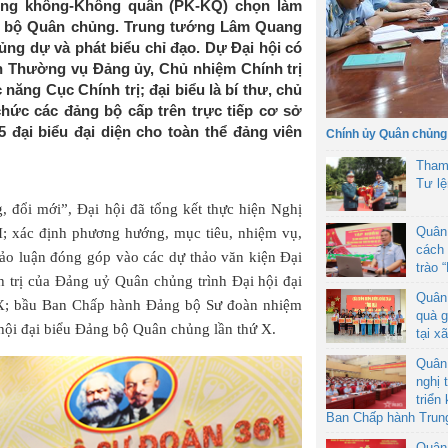
ng không-Không quân (PK-KQ) chọn làm
ng bộ Quân chủng. Trung tướng Lâm Quang
ủng dự và phát biểu chỉ đạo. Dự Đại hội có
n Thường vụ Đảng ủy, Chủ nhiệm Chính trị
ăng Cục Chính trị; đại biểu là bí thư, chủ
 chức các đảng bộ cấp trên trực tiếp cơ sở
đại biểu đại diện cho toàn thể đảng viên
Chính ủy Quân chủng
Tham
Tư l
, đổi mới”, Đại hội đã tổng kết thực hiện Nghị
Quân
I; xác định phương hướng, mục tiêu, nhiệm vụ,
cách 
hảo luận đóng góp vào các dự thảo văn kiện Đại
trào 
h trị của Đảng uỷ Quân chủng trình Đại hội đại
Quân
X; bầu Ban Chấp hành Đảng bộ Sư đoàn nhiệm
quà g
hội đại biểu Đảng bộ Quân chủng lần thứ X.
tại x
Quân
nghị 
triển
Ban Chấp hành Trun
Quân