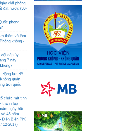
gày giải phóng
t đất nước (30-
 Quốc phòng
24
âm thăm và làm
 Phòng không -
đội cấp úy,
háng 7 này
 không?
- động lực để
-Không quân
ng trời quốc
ổ chức mít tinh
 thành lập
năm ngày hội
n và 45 năm
- Điện Biên Phủ
 / 12-2017)