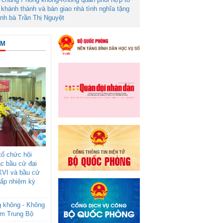
khánh thành và bàn giao nhà tình nghĩa tặng
ình bà Trần Thị Nguyệt
ÂM
ổ chức hội
ác bầu cử đại
XVI và bầu cử
cấp nhiệm kỳ
g không - Không
am Trung Bộ