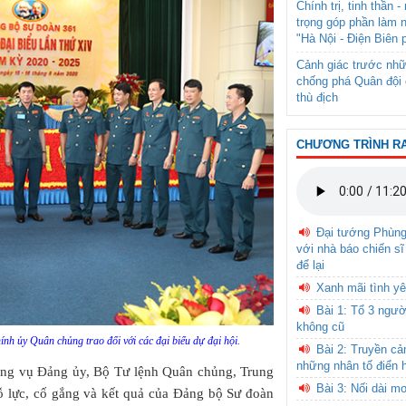
Chính trị, tinh thần 
trọng góp phần làm 
"Hà Nội - Điện Biên 
Cảnh giác trước nhữ
chống phá Quân đội 
thù địch
CHƯƠNG TRÌNH R
Đại tướng Phùn
với nhà báo chiến sĩ
để lại
Xanh mãi tình yê
Bài 1: Tổ 3 ngườ
không cũ
h ủy Quân chủng trao đổi với các đại biểu dự đại hội.
Bài 2: Truyền c
những nhân tố điển 
hường vụ Đảng ủy, Bộ Tư lệnh Quân chủng, Trung
Bài 3: Nối dài m
 lực, cố gắng và kết quả của Đảng bộ Sư đoàn