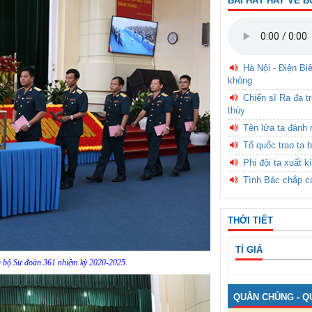
BÀI HÁT HAY VỀ B
Hà Nội - Điện Bi
không
Chiến sĩ Ra đa t
thùy
Tên lửa ta đánh 
Tổ quốc trao ta b
Phi đội ta xuất k
Tình Bác chắp c
THỜI TIẾT
TỈ GIÁ
 bộ Sư đoàn 361 nhiệm kỳ 2020-2025.
QUÂN CHỦNG - Q