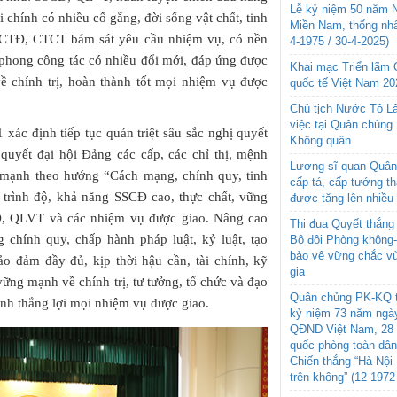
Lễ kỷ niệm 50 năm N
 chính có nhiều cố gắng, đời sống vật chất, tinh
Miền Nam, thống nhấ
g CTĐ, CTCT bám sát yêu cầu nhiệm vụ, có nền
4-1975 / 30-4-2025)
 phong công tác có nhiều đổi mới, đáp ứng được
Khai mạc Triển lãm
ề chính trị, hoàn thành tốt mọi nhiệm vụ được
quốc tế Việt Nam 20
Chủ tịch Nước Tô L
việc tại Quân chủng
ác định tiếp tục quán triệt sâu sắc nghị quyết
Không quân
 quyết đại hội Đảng các cấp, các chỉ thị, mệnh
Lương sĩ quan Quân 
 mạnh theo hướng “Cách mạng, chính quy, tinh
cấp tá, cấp tướng t
à trình độ, khả năng SSCĐ cao, thực chất, vững
được tăng lên nhiều
Đ, QLVT và các nhiệm vụ được giao. Nâng cao
Thi đua Quyết thắng 
 chính quy, chấp hành pháp luật, kỷ luật, tạo
Bộ đội Phòng không
bảo vệ vững chắc vù
o đảm đầy đủ, kịp thời hậu cần, tài chính, kỹ
gia
ững mạnh về chính trị, tư tưởng, tổ chức và đạo
Quân chủng PK-KQ t
nh thắng lợi mọi nhiệm vụ được giao.
kỷ niệm 73 năm ngày
QĐND Việt Nam, 28 
quốc phòng toàn dâ
Chiến thắng “Hà Nội 
trên không” (12-1972