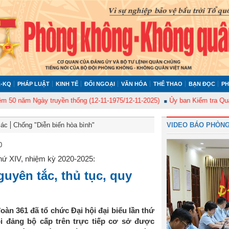
-KQ
PHÁP LUẬT
KINH TẾ
ĐỐI NGOẠI
VĂN HÓA
THỂ THAO
BẠN ĐỌC
PH
gày truyền thống (12-11-1975/12-11-2025)
Ủy ban Kiểm tra Quân ủy Trung
Bác
Chống "Diễn biến hòa bình"
VIDEO BÁO PHÒNG
0
thứ XIV, nhiệm kỳ 2020-2025:
guyên tắc, thủ tục, quy
oàn 361 đã tổ chức Đại hội đại biểu lần thứ
ội đảng bộ cấp trên trực tiếp cơ sở được