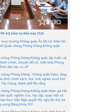
 PK-KQ kiểm tra Nhà máy Z119
 mưu trưởng Không quân Ấn Độ tới thăm Bộ
ệnh Quân chủng Phòng không-Không quân
 chủng Phòng không-Không quân tập huấn cải
hành chính, chuyển đổi số, triển khai Phong
“Bình dân học vụ số”
 chủng Phòng không - Không quân thăm, tặng
ia đình chính sách, học sinh nghèo vượt khó
ã Tây Giang, thành phố Đà nẵng
 chủng Phòng không-Không quân tham gia Hội
toàn quốc nghiên cứu, học tập, quán triệt và
 khai thực hiện Nghị quyết Hội nghị lần thứ ba
g ương Đảng khóa XIV
 chủng Phòng không-Không quân phối hợp tổ