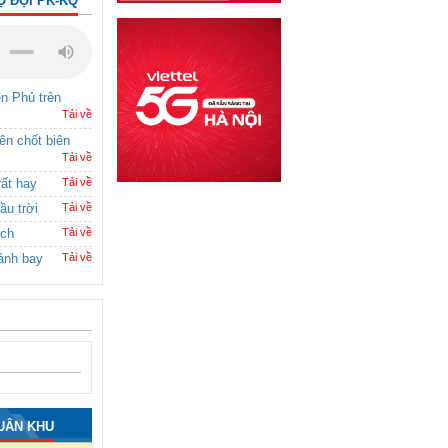
Ộ ĐỘI PK-KQ
ên Phủ trên
Tải về
rên chốt biên
Tải về
rất hay
Tải về
ầu trời
Tải về
ích
Tải về
ánh bay
Tải về
UÂN KHU