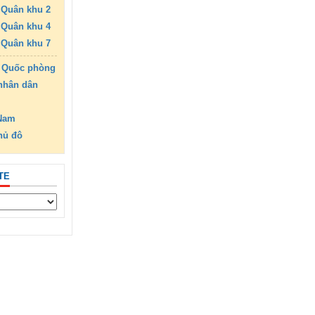
Quân khu 2
Quân khu 4
Quân khu 7
 Quốc phòng
nhân dân
 Nam
hủ đô
TE