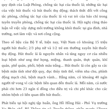
quy định của Luật Phòng, chống tác hại của thuốc lá; những tác hại
của việc hút thuốc và hút thuốc thụ động; thách thức đối với công
tác phòng, chống tác hại của thuốc lá và vai trò của báo chí trong
tuyên truyền phòng, chống tác hại của thuốc lá. Hội nghị cũng thảo
luận về việc xây dựng môi trường không khói thuốc tại gia đình, nhà
trường, nơi làm việc và nơi công cộng.
Theo số liệu của Bộ Y tế, hiện nay, Việt Nam có khoảng 15 triệu
người hút thuốc; 2/3 phụ nữ và 1/2 trẻ em thường xuyên hút thuốc
thụ động. Hút thuốc lá là nguyên nhân và tăng nguy cơ của nhiều
loại bệnh như ung thư họng, miệng, thanh quản, thực quản, khí
quản, phế quản, phổi, bệnh máu trắng... Hút thuốc lá còn gây ra các
bệnh mãn tính như đột quỵ, đục thủy tinh thể, viêm nha chu, phình
động mạch chủ, bệnh mạch vành... Hằng năm, có khoảng 40 ngìn
người tử vong vì các bệnh liên quan đến thuốc lá. Mỗi năm, cả nước
phải chi hơn 23 ngìn tỉ đồng cho điều trị và chi phí khác cho các
nhóm bệnh có liên quan đến hút thuốc.
Phát biểu tại hội nghị tập huấn, ông Hồ Hồng Hải - Phó Vụ trưởng
Vụ Pháp chế, Bộ Thông tin và Truyền thông, nhấn mạnh: “Trong