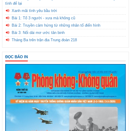
tình để lại
Xanh mãi tình yêu bầu trời
Bài 1: Tổ 3 người - xưa mà không cũ
Bài 2: Truyền cảm hứng từ những nhân tố điển hình
Bài 3: Nối dài mơ ước tân binh
Tháng Ba trên trận địa Trung đoàn 218
ĐỌC BÁO IN