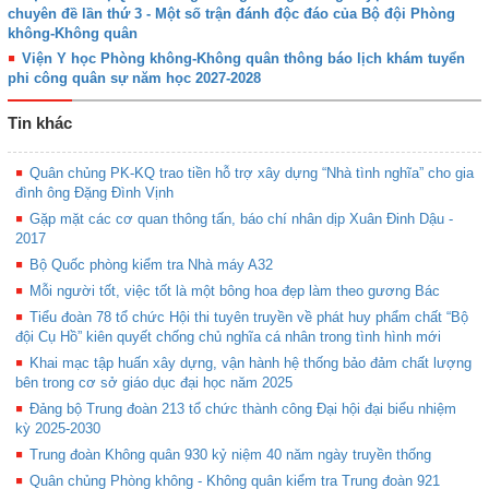
chuyên đề lần thứ 3 - Một số trận đánh độc đáo của Bộ đội Phòng
không-Không quân
Viện Y học Phòng không-Không quân thông báo lịch khám tuyển
phi công quân sự năm học 2027-2028
Tin khác
Quân chủng PK-KQ trao tiền hỗ trợ xây dựng “Nhà tình nghĩa” cho gia
đình ông Đặng Đình Vịnh
Gặp mặt các cơ quan thông tấn, báo chí nhân dịp Xuân Đinh Dậu -
2017
Bộ Quốc phòng kiểm tra Nhà máy A32
Mỗi người tốt, việc tốt là một bông hoa đẹp làm theo gương Bác
Tiểu đoàn 78 tổ chức Hội thi tuyên truyền về phát huy phẩm chất “Bộ
đội Cụ Hồ” kiên quyết chống chủ nghĩa cá nhân trong tình hình mới
Khai mạc tập huấn xây dựng, vận hành hệ thống bảo đảm chất lượng
bên trong cơ sở giáo dục đại học năm 2025
Đảng bộ Trung đoàn 213 tổ chức thành công Đại hội đại biểu nhiệm
kỳ 2025-2030
Trung đoàn Không quân 930 kỷ niệm 40 năm ngày truyền thống
Quân chủng Phòng không - Không quân kiểm tra Trung đoàn 921