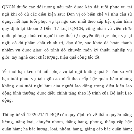
QNCN thuộc các đối tượng nêu trên được kéo dài tuổi phục vụ tại
ngũ khi có đủ các điều kiện sau: Đơn vị có biên chế và nhu cầu sử
dụng; hết hạn tuổi phục vụ tại ngũ cao nhất theo cấp bậc quân hàm
quy định tại khoản 2 Điều 17 Luật QNCN, công nhân và viên chức
quốc phòng; chưa có người thay thế; tự nguyện tiếp tục phục vụ tại
ngũ; có đủ phẩm chất chính trị, đạo đức, sức khỏe để hoàn thành
nhiệm vụ được giao; có trình độ chuyên môn kỹ thuật, nghiệp vụ
giỏi; tay nghề cao; chất lượng, hiệu quả công tác tốt.
Về thời hạn kéo dài tuổi phục vụ tại ngũ không quá 5 năm so với
hạn tuổi phục vụ tại ngũ cao nhất theo cấp bậc quân hàm nhưng
không quá tuổi nghỉ hưu của người lao động trong điều kiện lao
động bình thường được điều chỉnh tăng theo lộ trình của Bộ luật Lao
động.
Thông tư số 12/2021/TT-BQP còn quy định rõ về thẩm quyền nâng
lương, nâng loại, chuyển nhóm, thăng hạng, phong, thăng cấp bậc
quân hàm; hạ bậc lương, loại, nhóm, hạng, giáng cấp bậc quân hàm;