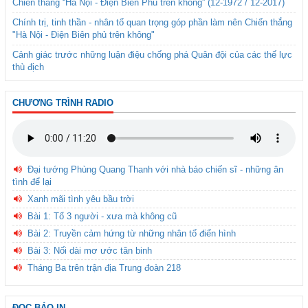
Chiến thắng “Hà Nội - Điện Biên Phủ trên không” (12-1972 / 12-2017)
Chính trị, tinh thần - nhân tố quan trọng góp phần làm nên Chiến thắng
"Hà Nội - Điện Biên phủ trên không"
Cảnh giác trước những luận điệu chống phá Quân đội của các thế lực
thù địch
CHƯƠNG TRÌNH RADIO
Đại tướng Phùng Quang Thanh với nhà báo chiến sĩ - những ân
tình để lại
Xanh mãi tình yêu bầu trời
Bài 1: Tổ 3 người - xưa mà không cũ
Bài 2: Truyền cảm hứng từ những nhân tố điển hình
Bài 3: Nối dài mơ ước tân binh
Tháng Ba trên trận địa Trung đoàn 218
ĐỌC BÁO IN