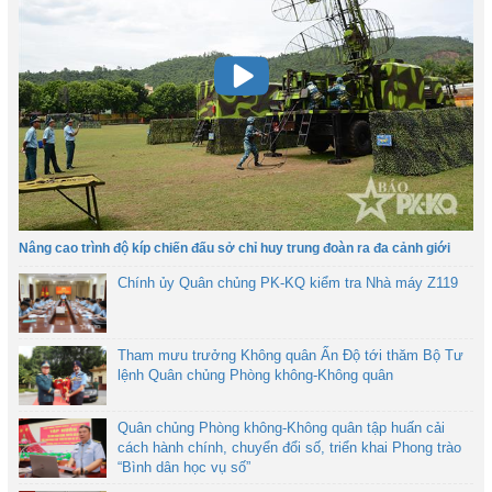
Nâng cao trình độ kíp chiến đấu sở chỉ huy trung đoàn ra đa cảnh giới
Chính ủy Quân chủng PK-KQ kiểm tra Nhà máy Z119
Tham mưu trưởng Không quân Ấn Độ tới thăm Bộ Tư
lệnh Quân chủng Phòng không-Không quân
Quân chủng Phòng không-Không quân tập huấn cải
cách hành chính, chuyển đổi số, triển khai Phong trào
“Bình dân học vụ số”