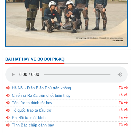
BÀI HÁT HAY VỀ BỘ ĐỘI PK-KQ
Hà Nội - Điện Biên Phủ trên không
Tải về
Chiến sĩ Ra đa trên chốt biên thùy
Tải về
Tên lửa ta đánh rất hay
Tải về
Tổ quốc trao ta bầu trời
Tải về
Phi đội ta xuất kích
Tải về
Tình Bác chắp cánh bay
Tải về