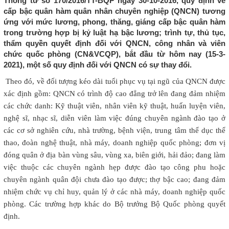
Thông tư số 170/2016/TT-BQP ngày 30-10-2016, quy định về
cấp bậc quân hàm quân nhân chuyên nghiệp (QNCN) tương
ứng với mức lương, phong, thăng, giáng cấp bậc quân hàm
trong trường hợp bị kỷ luật hạ bậc lương; trình tự, thủ tục,
thẩm quyền quyết định đối với QNCN, công nhân và viên
chức quốc phòng (CN&VCQP), bắt đầu từ hôm nay (15-3-
2021), một số quy định đối với QNCN có sự thay đổi.
Theo đó, về đối tượng kéo dài tuổi phục vụ tại ngũ của QNCN được
xác định gồm: QNCN có trình độ cao đẳng trở lên đang đảm nhiệm
các chức danh: Kỹ thuật viên, nhân viên kỹ thuật, huấn luyện viên,
nghệ sĩ, nhạc sĩ, diễn viên làm việc đúng chuyên ngành đào tạo ở
các cơ sở nghiên cứu, nhà trường, bệnh viện, trung tâm thể dục thể
thao, đoàn nghệ thuật, nhà máy, doanh nghiệp quốc phòng; đơn vị
đóng quân ở địa bàn vùng sâu, vùng xa, biên giới, hải đảo; đang làm
việc thuộc các chuyên ngành hẹp được đào tạo công phu hoặc
chuyên ngành quân đội chưa đào tạo được; thợ bậc cao; đang đảm
nhiệm chức vụ chỉ huy, quản lý ở các nhà máy, doanh nghiệp quốc
phòng. Các trường hợp khác do Bộ trưởng Bộ Quốc phòng quyết
định.