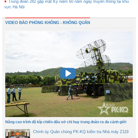
Trung đoàn 282 gặp mặt Kỷ niệm 60 năm ngày truyền thống tại khu
vực Hà Nội
VIDEO BÁO PHÒNG KHÔNG - KHÔNG QUÂN
Nâng cao trình độ kíp chiến đấu sở chỉ huy trung đoàn ra đa cảnh giới
Chính ủy Quân chủng PK-KQ kiểm tra Nhà máy Z119