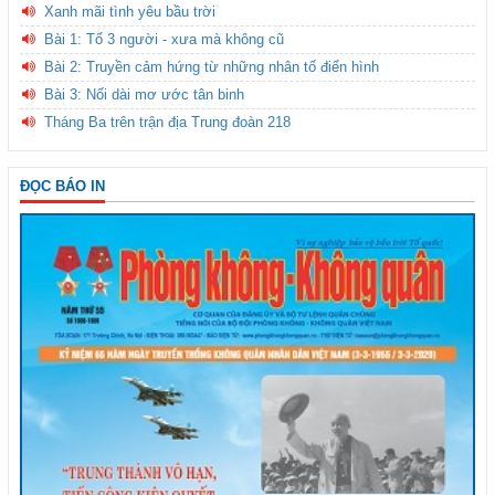
Xanh mãi tình yêu bầu trời
Bài 1: Tổ 3 người - xưa mà không cũ
Bài 2: Truyền cảm hứng từ những nhân tố điển hình
Bài 3: Nối dài mơ ước tân binh
Tháng Ba trên trận địa Trung đoàn 218
ĐỌC BÁO IN