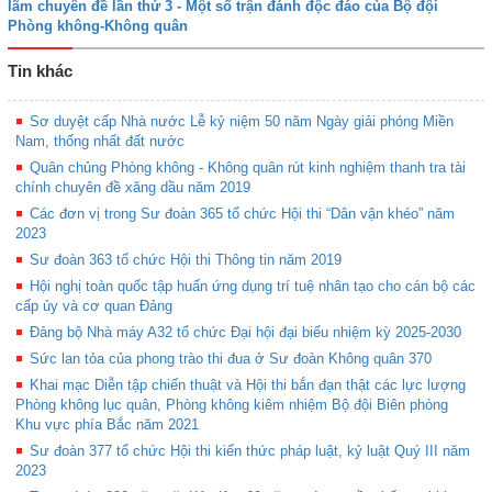
lãm chuyên đề lần thứ 3 - Một số trận đánh độc đáo của Bộ đội
Phòng không-Không quân
Tin khác
Sơ duyệt cấp Nhà nước Lễ kỷ niệm 50 năm Ngày giải phóng Miền
Nam, thống nhất đất nước
Quân chủng Phòng không - Không quân rút kinh nghiệm thanh tra tài
chính chuyên đề xăng dầu năm 2019
Các đơn vị trong Sư đoàn 365 tổ chức Hội thi “Dân vận khéo” năm
2023
Sư đoàn 363 tổ chức Hội thi Thông tin năm 2019
Hội nghị toàn quốc tập huấn ứng dụng trí tuệ nhân tạo cho cán bộ các
cấp ủy và cơ quan Đảng
Đảng bộ Nhà máy A32 tổ chức Đại hội đại biểu nhiệm kỳ 2025-2030
Sức lan tỏa của phong trào thi đua ở Sư đoàn Không quân 370
Khai mạc Diễn tập chiến thuật và Hội thi bắn đạn thật các lực lượng
Phòng không lục quân, Phòng không kiêm nhiệm Bộ đội Biên phòng
Khu vực phía Bắc năm 2021
Sư đoàn 377 tổ chức Hội thi kiến thức pháp luật, kỷ luật Quý III năm
2023