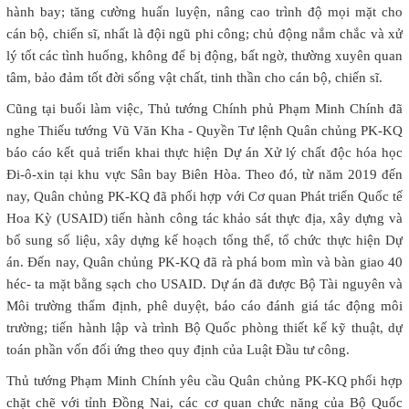
hành bay; tăng cường huấn luyện, nâng cao trình độ mọi mặt cho
cán bộ, chiến sĩ, nhất là đội ngũ phi công; chủ động nắm chắc và xử
lý tốt các tình huống, không để bị động, bất ngờ, thường xuyên quan
tâm, bảo đảm tốt đời sống vật chất, tinh thần cho cán bộ, chiến sĩ.
Cũng tại buổi làm việc, Thủ tướng Chính phủ Phạm Minh Chính đã
nghe Thiếu tướng Vũ Văn Kha - Quyền Tư lệnh Quân chủng PK-KQ
báo cáo kết quả triển khai thực hiện Dự án Xử lý chất độc hóa học
Đi-ô-xin tại khu vực Sân bay Biên Hòa. Theo đó, từ năm 2019 đến
nay, Quân chủng PK-KQ đã phối hợp với Cơ quan Phát triển Quốc tế
Hoa Kỳ (USAID) tiến hành công tác khảo sát thực địa, xây dựng và
bổ sung số liệu, xây dựng kế hoạch tổng thể, tổ chức thực hiện Dự
án. Đến nay, Quân chủng PK-KQ đã rà phá bom mìn và bàn giao 40
héc- ta mặt bằng sạch cho USAID. Dự án đã được Bộ Tài nguyên và
Môi trường thẩm định, phê duyệt, báo cáo đánh giá tác động môi
trường; tiến hành lập và trình Bộ Quốc phòng thiết kế kỹ thuật, dự
toán phần vốn đối ứng theo quy định của Luật Đầu tư công.
Thủ tướng Phạm Minh Chính yêu cầu Quân chủng PK-KQ phối hợp
chặt chẽ với tỉnh Đồng Nai, các cơ quan chức năng của Bộ Quốc