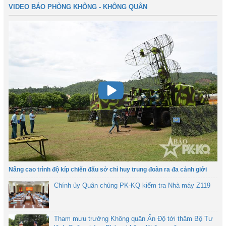
VIDEO BÁO PHÒNG KHÔNG - KHÔNG QUÂN
Nâng cao trình độ kíp chiến đấu sở chỉ huy trung đoàn ra đa cảnh giới
Chính ủy Quân chủng PK-KQ kiểm tra Nhà máy Z119
Tham mưu trưởng Không quân Ấn Độ tới thăm Bộ Tư