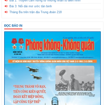
Bài 2: Truyền cảm hứng từ những nhân tố điển hình
Bài 3: Nối dài mơ ước tân binh
Tháng Ba trên trận địa Trung đoàn 218
ĐỌC BÁO IN