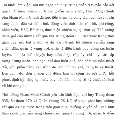
Tại buổi làm việc, sau khi nghe chỉ huy Trung đoàn 935 báo cáo kết
quả thực hiện nhiệm vụ 6 tháng đầu năm 2021; Thủ tướng Chính
phủ Phạm Minh Chính đã trực tiếp kiểm tra công tác huấn luyện, sẵn
sàng chiến đấu và thăm hỏi, động viên tinh thần cán bộ, phi công,
nhân viên, HSQ-BS đang thực hiện nhiệm vụ tại đơn vị. Thủ tướng
đánh giá cao những kết quả mà Trung đoàn 935 đạt được trong thời
gian qua; nổi bật là đơn vị đã hoàn thành tốt nhiệm vụ sẵn sàng
chiến đấu, quản lý vùng trời, quản lý điều hành bay; công tác huấn
luyện, nhất là huấn luyện bay luôn được cấp ủy, chỉ huy các cấp
trong Trung đoàn lãnh đạo, chỉ đạo hiệu quả, bảo đảm an toàn tuyệt
đối, góp phần nâng cao trình độ làm chủ vũ khí, trang bị kỹ thuật.
Bên cạnh đó, đơn vị còn chủ động làm tốt công tác sửa chữa, hồi
phục, định kỳ, tăng hạn máy bay, bảo đảm tốt hệ số kỹ thuật các loại
vũ khí trang bị.
Thủ tướng Phạm Minh Chính yêu cầu lãnh đạo, chỉ huy Trung đoàn
935, Sư đoàn 370 và Quân chủng PK-KQ tiếp tục phát huy những
kết quả đã đạt được trong thời gian qua; thường xuyên nêu cao tinh
thần cảnh giác sẵn sàng chiến đấu, quản lý vùng trời, quản lý điều