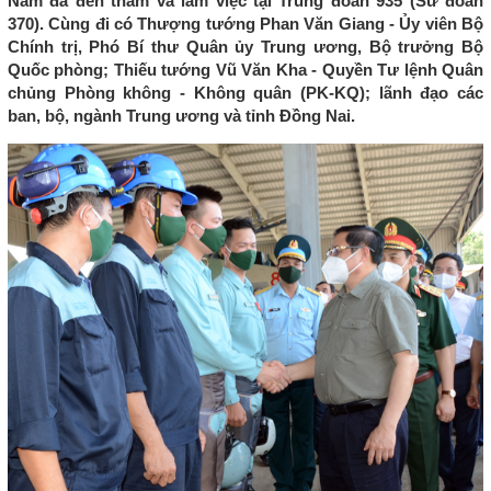
Nam đã đến thăm và làm việc tại Trung đoàn 935 (Sư đoàn
370). Cùng đi có Thượng tướng Phan Văn Giang - Ủy viên Bộ
Chính trị, Phó Bí thư Quân ủy Trung ương, Bộ trưởng Bộ
Quốc phòng; Thiếu tướng Vũ Văn Kha - Quyền Tư lệnh Quân
chủng Phòng không - Không quân (PK-KQ); lãnh đạo các
ban, bộ, ngành Trung ương và tỉnh Đồng Nai.