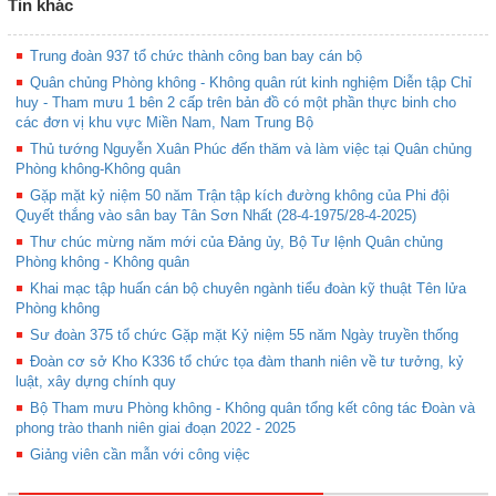
Tin khác
Trung đoàn 937 tổ chức thành công ban bay cán bộ
Quân chủng Phòng không - Không quân rút kinh nghiệm Diễn tập Chỉ
huy - Tham mưu 1 bên 2 cấp trên bản đồ có một phần thực binh cho
các đơn vị khu vực Miền Nam, Nam Trung Bộ
Thủ tướng Nguyễn Xuân Phúc đến thăm và làm việc tại Quân chủng
Phòng không-Không quân
Gặp mặt kỷ niệm 50 năm Trận tập kích đường không của Phi đội
Quyết thắng vào sân bay Tân Sơn Nhất (28-4-1975/28-4-2025)
Thư chúc mừng năm mới của Đảng ủy, Bộ Tư lệnh Quân chủng
Phòng không - Không quân
Khai mạc tập huấn cán bộ chuyên ngành tiểu đoàn kỹ thuật Tên lửa
Phòng không
Sư đoàn 375 tổ chức Gặp mặt Kỷ niệm 55 năm Ngày truyền thống
Đoàn cơ sở Kho K336 tổ chức tọa đàm thanh niên về tư tưởng, kỷ
luật, xây dựng chính quy
Bộ Tham mưu Phòng không - Không quân tổng kết công tác Đoàn và
phong trào thanh niên giai đoạn 2022 - 2025
Giảng viên cần mẫn với công việc