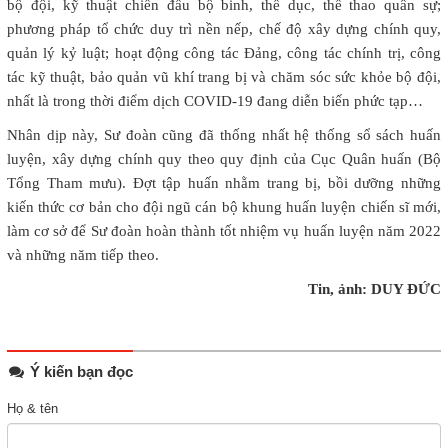
bộ đội, kỹ thuật chiến đấu bộ binh, thể dục, thể thao quân sự;
phương pháp tổ chức duy trì nền nếp, chế độ xây dựng chính quy,
quản lý kỷ luật; hoạt động công tác Đảng, công tác chính trị, công
tác kỹ thuật, bảo quản vũ khí trang bị và chăm sóc sức khỏe bộ đội,
nhất là trong thời điểm dịch COVID-19 đang diễn biến phức tạp…
Nhân dịp này, Sư đoàn cũng đã thống nhất hệ thống sổ sách huấn
luyện, xây dựng chính quy theo quy định của Cục Quân huấn (Bộ
Tổng Tham mưu). Đợt tập huấn nhằm trang bị, bồi dưỡng những
kiến thức cơ bản cho đội ngũ cán bộ khung huấn luyện chiến sĩ mới,
làm cơ sở để Sư đoàn hoàn thành tốt nhiệm vụ huấn luyện năm 2022
và những năm tiếp theo.
Tin, ảnh: DUY ĐỨC
Ý kiến bạn đọc
Họ & tên