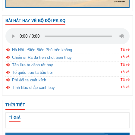
BÀI HÁT HAY VỀ BỘ ĐỘI PK-KQ
Hà Nội - Điện Biên Phủ trên không
Tải về
Chiến sĩ Ra đa trên chốt biên thùy
Tải về
Tên lửa ta đánh rất hay
Tải về
Tổ quốc trao ta bầu trời
Tải về
Phi đội ta xuất kích
Tải về
Tình Bác chắp cánh bay
Tải về
THỜI TIẾT
TỈ GIÁ