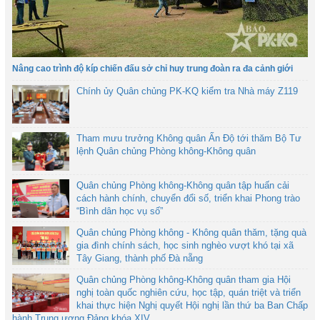
Nâng cao trình độ kíp chiến đấu sở chỉ huy trung đoàn ra đa cảnh giới
Chính ủy Quân chủng PK-KQ kiểm tra Nhà máy Z119
Tham mưu trưởng Không quân Ấn Độ tới thăm Bộ Tư
lệnh Quân chủng Phòng không-Không quân
Quân chủng Phòng không-Không quân tập huấn cải
cách hành chính, chuyển đổi số, triển khai Phong trào
“Bình dân học vụ số”
Quân chủng Phòng không - Không quân thăm, tặng quà
gia đình chính sách, học sinh nghèo vượt khó tại xã
Tây Giang, thành phố Đà nẵng
Quân chủng Phòng không-Không quân tham gia Hội
nghị toàn quốc nghiên cứu, học tập, quán triệt và triển
khai thực hiện Nghị quyết Hội nghị lần thứ ba Ban Chấp
hành Trung ương Đảng khóa XIV