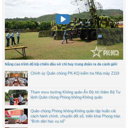
Nâng cao trình độ kíp chiến đấu sở chỉ huy trung đoàn ra đa cảnh giới
Chính ủy Quân chủng PK-KQ kiểm tra Nhà máy Z119
Tham mưu trưởng Không quân Ấn Độ tới thăm Bộ Tư
lệnh Quân chủng Phòng không-Không quân
Quân chủng Phòng không-Không quân tập huấn cải
cách hành chính, chuyển đổi số, triển khai Phong trào
“Bình dân học vụ số”