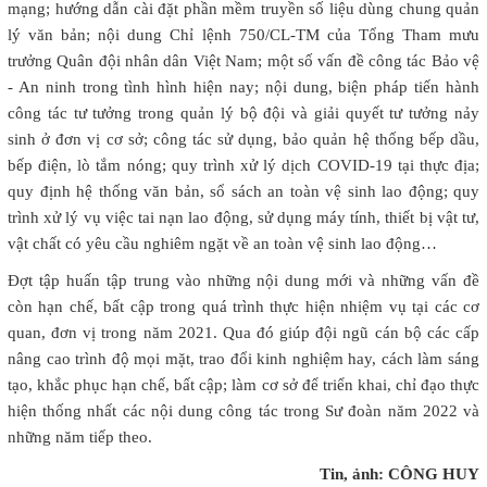
mạng; hướng dẫn cài đặt phần mềm truyền số liệu dùng chung quản
lý văn bản; nội dung Chỉ lệnh 750/CL-TM của Tổng Tham mưu
trưởng Quân đội nhân dân Việt Nam; một số vấn đề công tác Bảo vệ
- An ninh trong tình hình hiện nay; nội dung, biện pháp tiến hành
công tác tư tưởng trong quản lý bộ đội và giải quyết tư tưởng nảy
sinh ở đơn vị cơ sở; công tác sử dụng, bảo quản hệ thống bếp dầu,
bếp điện, lò tắm nóng; quy trình xử lý dịch COVID-19 tại thực địa;
quy định hệ thống văn bản, sổ sách an toàn vệ sinh lao động; quy
trình xử lý vụ việc tai nạn lao động, sử dụng máy tính, thiết bị vật tư,
vật chất có yêu cầu nghiêm ngặt về an toàn vệ sinh lao động…
Đợt tập huấn tập trung vào những nội dung mới và những vấn đề
còn hạn chế, bất cập trong quá trình thực hiện nhiệm vụ tại các cơ
quan, đơn vị trong năm 2021. Qua đó giúp đội ngũ cán bộ các cấp
nâng cao trình độ mọi mặt, trao đổi kinh nghiệm hay, cách làm sáng
tạo, khắc phục hạn chế, bất cập; làm cơ sở để triển khai, chỉ đạo thực
hiện thống nhất các nội dung công tác trong Sư đoàn năm 2022 và
những năm tiếp theo.
Tin, ảnh: CÔNG HUY