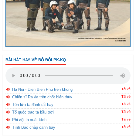
BÀI HÁT HAY VỀ BỘ ĐỘI PK-KQ
Hà Nội - Điện Biên Phủ trên không
Tải về
Chiến sĩ Ra đa trên chốt biên thùy
Tải về
Tên lửa ta đánh rất hay
Tải về
Tổ quốc trao ta bầu trời
Tải về
Phi đội ta xuất kích
Tải về
Tình Bác chắp cánh bay
Tải về