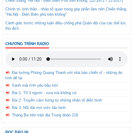
Chiến thắng “Hà Nội - Điện Biên Phủ trên không” (12-1972 / 12-2017)
Chính trị, tinh thần - nhân tố quan trọng góp phần làm nên Chiến thắng
"Hà Nội - Điện Biên phủ trên không"
Cảnh giác trước những luận điệu chống phá Quân đội của các thế lực
thù địch
CHƯƠNG TRÌNH RADIO
Đại tướng Phùng Quang Thanh với nhà báo chiến sĩ - những ân
tình để lại
Xanh mãi tình yêu bầu trời
Bài 1: Tổ 3 người - xưa mà không cũ
Bài 2: Truyền cảm hứng từ những nhân tố điển hình
Bài 3: Nối dài mơ ước tân binh
Tháng Ba trên trận địa Trung đoàn 218
ĐỌC BÁO IN