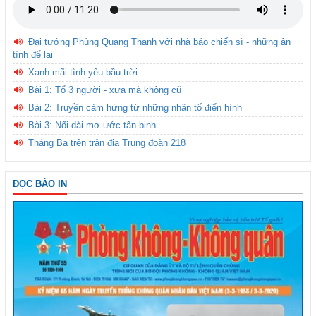
Đại tướng Phùng Quang Thanh với nhà báo chiến sĩ - những ân
tình để lại
Xanh mãi tình yêu bầu trời
Bài 1: Tổ 3 người - xưa mà không cũ
Bài 2: Truyền cảm hứng từ những nhân tố điển hình
Bài 3: Nối dài mơ ước tân binh
Tháng Ba trên trận địa Trung đoàn 218
ĐỌC BÁO IN