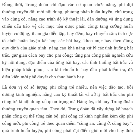
Đồng thời, Trung đoàn chỉ đạo các cơ quan chức năng, phi đội
thường xuyên đổi mới nội dung, phương pháp huấn luyện; chú trọng
vào củng cố, nâng cao trình độ kỹ thuật lái, dẫn đường và ứng dụng
chiến đấu bảo vệ các mục tiêu được phân công; tăng cường huấn
luyện cơ động, tham gia diễn tập, bay đêm, bay chuyển sân; tích cực
tổ chức huấn luyện kết hợp các bài bay, khoa mục bay theo đúng
quy định của giáo trình, nâng cao khả năng xử lý các tình huống bất
trắc, giữ giãn cách bay cho phi công; từng phi công phải nghiên cứu
kỹ nội dung, đặc điểm của từng bài bay, các tình huống bất trắc và
biện pháp khắc phục; sau khi chuẩn bị bay đều phải kiểm tra, đủ
điều kiện mới phê duyệt cho thực hành bay.
Là đơn vị có số lượng phi công trẻ nhiều, nên việc đào tạo, bồi
dưỡng kinh nghiệm, nâng cao kỹ thuật lái và xử lý bất trắc cho phi
công trẻ là nội dung rất quan trọng mà Đảng ủy, chỉ huy Trung đoàn
thường xuyên quan tâm. Theo đó, Trung đoàn đã xây dựng kế hoạch
phân công cụ thể từng cán bộ, phi công có kinh nghiệm kèm cặp phi
công mới, phi công trẻ theo quan điểm “cùng ăn, cùng ở, cùng bay”;
quá trình huấn luyện, phi công phải đạt điểm giỏi mới cho bay đơn