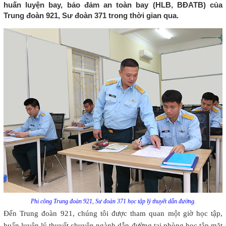
huấn luyện bay, bảo đảm an toàn bay (HLB, BĐATB) của
Trung đoàn 921, Sư đoàn 371 trong thời gian qua.
Phi công Trung đoàn 921, Sư đoàn 371 học tập lý thuyết dẫn đường.
Đến Trung đoàn 921, chúng tôi được tham quan một giờ học tập,
huấn luyện lý thuyết chuyên ngành dẫn đường tại phòng học tập mặt