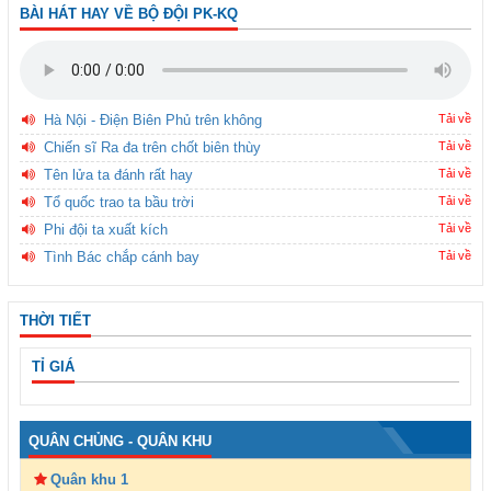
BÀI HÁT HAY VỀ BỘ ĐỘI PK-KQ
Hà Nội - Điện Biên Phủ trên không
Tải về
Chiến sĩ Ra đa trên chốt biên thùy
Tải về
Tên lửa ta đánh rất hay
Tải về
Tổ quốc trao ta bầu trời
Tải về
Phi đội ta xuất kích
Tải về
Tình Bác chắp cánh bay
Tải về
THỜI TIẾT
TỈ GIÁ
QUÂN CHỦNG - QUÂN KHU
Quân khu 1