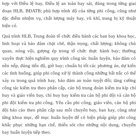
hợp với Điều lệ bay, Điều lệ an toàn bay sát, đúng trong từng giai
đoạn HLB, BĐATB; phù hợp trình độ của từng phi công, cũng như
đặc điểm nhiệm vụ, chất lượng máy bay, vũ khí, trang bị kỹ thuật
hiện có.
Quá trình HLB, Trung đoàn tổ chức điều hành các ban bay khoa học,
linh hoạt và bảo đảm chặt chẽ, thận trọng, chất lượng; không chủ
quan, nóng vội, gượng ép trong tổ chức thực hành bay; thường
xuyên thực hiện nghiêm quy trình công tác huấn luyện, bảo đảm có
nền nếp, đúng tiến độ, giờ bay; chuẩn bị tốt các phương án, dự kiến
các tình huống, giúp phi công xử lý thành công những bất trắc có thể
xảy ra trong quá trình bay, bảo đảm an toàn tuyệt đối; tăng cường
công tác kiểm tra theo phân cấp, cán bộ trung đoàn kiểm tra kíp chỉ
huy và giáo viên bay, chỉ huy bay kiểm tra cán bộ phi đội và cán bộ
phi đội kiểm tra phi công. Yêu cầu phi công, giáo viên, cán bộ phi
đội báo cáo theo phân cấp sau mỗi chuyến bay, ban bay, cũng như
từng khoa mục, đề mục huấn luyện để có biện pháp giúp phi công
khắc phục những hạn chế, thiếu sót cho những nội dung, chuyến
bay huấn luyện tiếp theo.