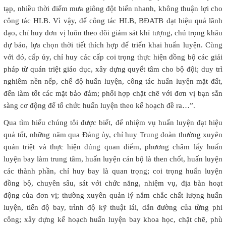
tạp, nhiều thời điểm mưa giông đột biến nhanh, không thuận lợi cho
công tác HLB. Vì vậy, để công tác HLB, BĐATB đạt hiệu quả lãnh
đạo, chỉ huy đơn vị luôn theo dõi giám sát khí tượng, chú trọng khâu
dự báo, lựa chọn thời tiết thích hợp để triển khai huấn luyện. Cùng
với đó, cấp ủy, chỉ huy các cấp coi trọng thực hiện đồng bộ các giải
pháp từ quán triệt giáo dục, xây dựng quyết tâm cho bộ đội; duy trì
nghiêm nền nếp, chế độ huấn luyện, công tác huấn luyện mặt đất,
đến làm tốt các mặt bảo đảm; phối hợp chặt chẽ với đơn vị bạn sẵn
sàng cơ động để tổ chức huấn luyện theo kế hoạch đề ra…”.
Qua tìm hiểu chúng tôi được biết, để nhiệm vụ huấn luyện đạt hiệu
quả tốt, những năm qua Đảng ủy, chỉ huy Trung đoàn thường xuyên
quán triệt và thực hiện đúng quan điểm, phương châm lấy huấn
luyện bay làm trung tâm, huấn luyện cán bộ là then chốt, huấn luyện
các thành phần, chỉ huy bay là quan trọng; coi trọng huấn luyện
đồng bộ, chuyên sâu, sát với chức năng, nhiệm vụ, địa bàn hoạt
động của đơn vị; thường xuyên quản lý nắm chắc chất lượng huấn
luyện, tiến độ bay, trình độ kỹ thuật lái, dẫn đường của từng phi
công; xây dựng kế hoạch huấn luyện bay khoa học, chặt chẽ, phù