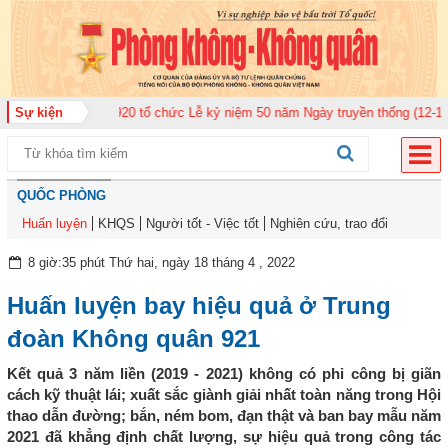
àn Không quân 920 tổ chức Lễ kỷ niệm 50 năm Ngày truyền thống (12-11-197
Sự kiện
QUỐC PHÒNG
Huấn luyện
KHQS
Người tốt - Việc tốt
Nghiên cứu, trao đổi
8 giờ:35 phút Thứ hai, ngày 18 tháng 4 , 2022
Huấn luyện bay hiệu quả ở Trung
đoàn Không quân 921
Kết quả 3 năm liền (2019 - 2021) không có phi công bị giãn
cách kỹ thuật lái; xuất sắc giành giải nhất toàn năng trong Hội
thao dẫn đường; bắn, ném bom, đạn thật và ban bay mẫu năm
2021 đã khẳng định chất lượng, sự hiệu quả trong công tác