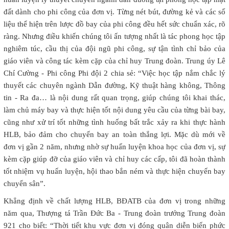
đất dành cho phi công của đơn vị. Từng nét bút, đường kẻ và các số
liệu thể hiện trên lược đồ bay của phi công đều hết sức chuẩn xác, rõ
ràng. Nhưng điều khiến chúng tôi ấn tượng nhất là tác phong học tập
nghiêm túc, cầu thị của đội ngũ phi công, sự tận tình chỉ bảo của
giáo viên và công tác kèm cặp của chỉ huy Trung đoàn. Trung úy Lê
Chí Cường - Phi công Phi đội 2 chia sẻ: “Việc học tập nắm chắc lý
thuyết các chuyên ngành Dẫn đường, Kỹ thuật hàng không, Thông
tin - Ra đa… là nội dung rất quan trọng, giúp chúng tôi khai thác,
làm chủ máy bay và thực hiện tốt nội dung yêu cầu của từng bài bay,
cũng như xử trí tốt những tình huống bất trắc xảy ra khi thực hành
HLB, bảo đảm cho chuyến bay an toàn thắng lợi. Mặc dù mới về
đơn vị gần 2 năm, nhưng nhờ sự huấn luyện khoa học của đơn vị, sự
kèm cặp giúp đỡ của giáo viên và chỉ huy các cấp, tôi đã hoàn thành
tốt nhiệm vụ huấn luyện, hội thao bắn ném và thực hiện chuyến bay
chuyển sân”.
Khẳng định về chất lượng HLB, BĐATB của đơn vị trong những
năm qua, Thượng tá Trần Đức Ba - Trung đoàn trưởng Trung đoàn
921 cho biết: “Thời tiết khu vực đơn vị đóng quân diễn biến phức