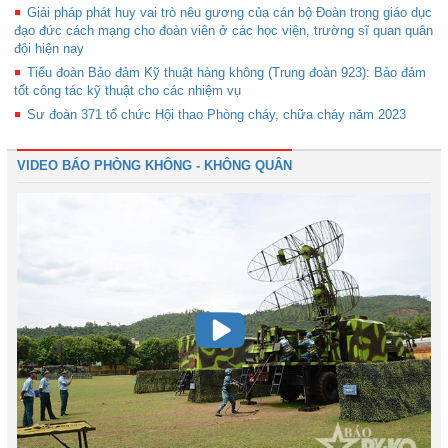
Giải pháp phát huy vai trò nêu gương của cán bộ Đoàn trong giáo dục
đạo đức cách mạng cho đoàn viên ở các học viện, trường sĩ quan quân
đội hiện nay
Tiểu đoàn Bảo đảm Kỹ thuật hàng không (Trung đoàn 923): Bảo đảm
tốt công tác kỹ thuật cho các nhiệm vụ
Sư đoàn 371 tổ chức Hội thao Phòng cháy, chữa cháy năm 2023
VIDEO BÁO PHÒNG KHÔNG - KHÔNG QUÂN