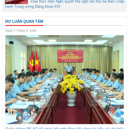
khai thực hiện Nghị quyết Hội nghị lần thứ ba Ban Chấp
hành Trung ương Đảng khóa XIV
DƯ LUẬN QUAN TÂM
Ngày 2 Tháng 4, 2026
Quân chủng PK-KQ tổ chức hội nghị tổng kết công tác bầu cử đại biểu