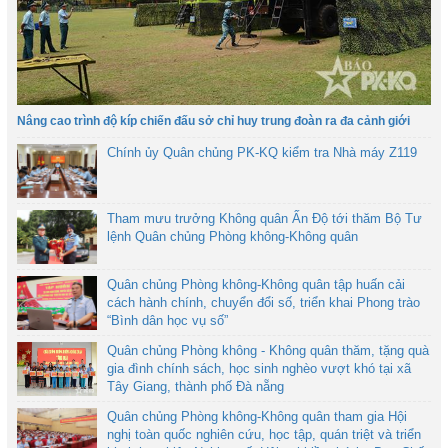
Nâng cao trình độ kíp chiến đấu sở chỉ huy trung đoàn ra đa cảnh giới
Chính ủy Quân chủng PK-KQ kiểm tra Nhà máy Z119
Tham mưu trưởng Không quân Ấn Độ tới thăm Bộ Tư
lệnh Quân chủng Phòng không-Không quân
Quân chủng Phòng không-Không quân tập huấn cải
cách hành chính, chuyển đổi số, triển khai Phong trào
“Bình dân học vụ số”
Quân chủng Phòng không - Không quân thăm, tặng quà
gia đình chính sách, học sinh nghèo vượt khó tại xã
Tây Giang, thành phố Đà nẵng
Quân chủng Phòng không-Không quân tham gia Hội
nghị toàn quốc nghiên cứu, học tập, quán triệt và triển