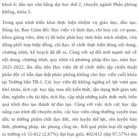
khoá 6; đào tạo văn bằng đại học thứ 2, chuyên ngành Pháo phòng
không, khóa 5.
Trong quá trình triển khai thực hiện nhiệm vụ giáo dục, đào tạo,
Đảng ủy, Ban Giám đốc Học viện và lãnh đạo, chỉ huy các cơ quan,
khoa giảng viên, đơn vị đã luôn phát huy tinh thần trách nhiệm, chủ
động phối hợp hiệp đồng, chỉ đạo, tổ chức thực hiện đúng nội dung,
chương trình, kế hoạch đã đề ra. Cùng với sự đổi mới mạnh mẽ về
nội dung, chương trình, quy trình và phương pháp đào tạo, năm học
2021-2022, lần đầu tiên Học viện đã tổ chức diễn tập chiến thuật
phân đội có bắn đạn thật pháo phòng không cho học viên cuối khóa
tại Trường bắn TB-1. Các học viên đã không ngừng nỗ lực vượt qua
khó khăn, tích cực học tập, trau dồi kiến thức, tận dụng thời gian sưu
tầm, nghiên cứu tài liệu, tích lũy, cập nhật những kiến thức mới, biến
quá trình đào tạo thành tự đào tạo. Cùng với việc tích cực học tập
nâng cao trình độ chuyên môn, các học viên cũng thường xuyên trau
dồi, tu dưỡng phẩm chất đạo đức, rèn luyện thể lực, rèn luyện bản
lĩnh, phương pháp, tác phong công tác. Kết quả phân loại tốt nghiệp
ra trường có 11/412 (2,67%) đạt loại giỏi; 402/412 (đạt 97,57%) rèn