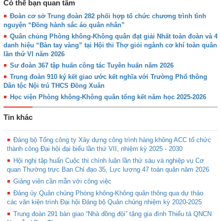
Có thể bạn quan tâm
Đoàn cơ sở Trung đoàn 282 phối hợp tổ chức chương trình tình
nguyện “Đồng hành sắc áo quân nhân”
Quân chủng Phòng không-Không quân đạt giải Nhất toàn đoàn và 4
danh hiệu “Bàn tay vàng” tại Hội thi Thợ giỏi ngành cơ khí toàn quân
lần thứ VI năm 2026
Sư đoàn 367 tập huấn công tác Tuyên huấn năm 2026
Trung đoàn 910 ký kết giao ước kết nghĩa với Trường Phổ thông
Dân tộc Nội trú THCS Đồng Xuân
Học viện Phòng không-Không quân tổng kết năm học 2025-2026
Tin khác
Đảng bộ Tổng công ty Xây dựng công trình hàng không ACC tổ chức
thành công Đại hội đại biểu lần thứ VII, nhiệm kỳ 2025 - 2030
Hội nghị tập huấn Cuộc thi chính luận lần thứ sáu và nghiệp vụ Cơ
quan Thường trực Ban Chỉ đạo 35, Lực lượng 47 toàn quân năm 2026
Giảng viên cần mẫn với công việc
Đảng ủy Quân chủng Phòng không-Không quân thông qua dự thảo
các văn kiện trình Đại hội Đảng bộ Quân chủng nhiệm kỳ 2020-2025
Trung đoàn 291 bàn giao “Nhà đồng đội” tặng gia đình Thiếu tá QNCN