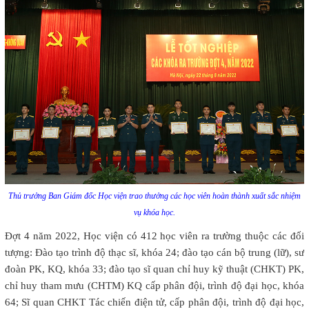
Thủ trưởng Ban Giám đốc Học viện trao thưởng các học viên hoàn thành xuất sắc nhiệm
vụ khóa học.
Đợt 4 năm 2022, Học viện có 412 học viên ra trường thuộc các đối
tượng: Đào tạo trình độ thạc sĩ, khóa 24; đào tạo cán bộ trung (lữ), sư
đoàn PK, KQ, khóa 33; đào tạo sĩ quan chỉ huy kỹ thuật (CHKT) PK,
chỉ huy tham mưu (CHTM) KQ cấp phân đội, trình độ đại học, khóa
64; Sĩ quan CHKT Tác chiến điện tử, cấp phân đội, trình độ đại học,