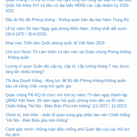
Quốc hội khóa XVI và bầu cử đại biểu HĐND các cấp nhiệm kỳ 2026-
2031
Dấu ấn Bộ đội Phòng không - Không quân trên địa bàn Nam Trung Bộ
Lễ kỷ niệm 50 năm Ngày giải phóng Miền Nam, thống nhất đất nước
(30-4-1975 / 30-4-2025)
Khai mạc Triển lãm Quốc phòng quốc tế Việt Nam 2024
Chủ tịch Nước Tô Lâm thăm và làm việc tại Quân chủng Phòng không
- Không quân
Lương sĩ quan Quân đội cấp úy, cấp tá, cấp tướng tháng 7 này được
tăng lên nhiều không?
Thi đua Quyết thắng - động lực để Bộ đội Phòng không-Không quân
bảo vệ vững chắc vùng trời quốc gia
Quân chủng PK-KQ tổ chức mít tinh kỷ niệm 73 năm ngày thành lập
QĐND Việt Nam, 28 năm ngày hội quốc phòng toàn dân và 45 năm
Chiến thắng “Hà Nội - Điện Biên Phủ trên không” (12-1972 / 12-2017)
Chính trị, tinh thần - nhân tố quan trọng góp phần làm nên Chiến thắng
"Hà Nội - Điện Biên phủ trên không"
Cảnh giác trước những luận điệu chống phá Quân đội của các thế lực
thù địch