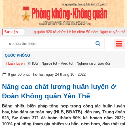
ung đoàn Không quân 920 tổ chức Lễ kỷ niệm 50 năm Ngày truyền thống (12
Sự kiện
QUỐC PHÒNG
Huấn luyện
KHQS
Người tốt - Việc tốt
Nghiên cứu, trao đổi
8 giờ:50 phút Thứ hai, ngày 24 tháng 10 , 2022
Nâng cao chất lượng huấn luyện ở
Đoàn Không quân Yên Thế
Bằng nhiều biện pháp tổng hợp trong công tác huấn luyện
bay, bảo đảm an toàn bay (HLB, BĐATB), đến nay, Trung đoàn
923, Sư đoàn 371 đã hoàn thành 90% kế hoạch năm 2022;
100% phi công tham gia nhiệm vụ bắn, ném bom, đạn thật tại