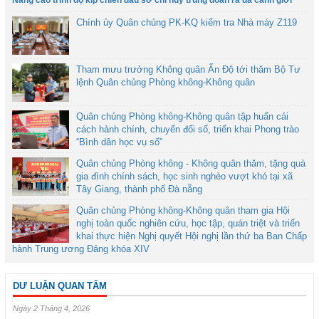
Nâng cao trình độ kíp chiến đấu sở chỉ huy trung đoàn ra đa cảnh giới
Chính ủy Quân chủng PK-KQ kiểm tra Nhà máy Z119
Tham mưu trưởng Không quân Ấn Độ tới thăm Bộ Tư
lệnh Quân chủng Phòng không-Không quân
Quân chủng Phòng không-Không quân tập huấn cải
cách hành chính, chuyển đổi số, triển khai Phong trào
“Bình dân học vụ số”
Quân chủng Phòng không - Không quân thăm, tặng quà
gia đình chính sách, học sinh nghèo vượt khó tại xã
Tây Giang, thành phố Đà nẵng
Quân chủng Phòng không-Không quân tham gia Hội
nghị toàn quốc nghiên cứu, học tập, quán triệt và triển
khai thực hiện Nghị quyết Hội nghị lần thứ ba Ban Chấp
hành Trung ương Đảng khóa XIV
DƯ LUẬN QUAN TÂM
Ngày 2 Tháng 4, 2026