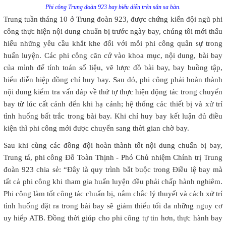
Phi công Trung đoàn 923 bay biểu diễn trên sân sa bàn.
Trung tuần tháng 10 ở Trung đoàn 923, được chứng kiến đội ngũ phi
công thực hiện nội dung chuẩn bị trước ngày bay, chúng tôi mới thấu
hiểu những yêu cầu khắt khe đối với mỗi phi công quân sự trong
huấn luyện. Các phi công căn cứ vào khoa mục, nội dung, bài bay
của mình để tính toán số liệu, vẽ lược đồ bài bay, bay buồng tập,
biểu diễn hiệp đồng chỉ huy bay. Sau đó, phi công phải hoàn thành
nội dung kiểm tra vấn đáp về thứ tự thực hiện động tác trong chuyến
bay từ lúc cất cánh đến khi hạ cánh; hệ thống các thiết bị và xử trí
tình huống bất trắc trong bài bay. Khi chỉ huy bay kết luận đủ điều
kiện thì phi công mới được chuyển sang thời gian chờ bay.
Sau khi cùng các đồng đội hoàn thành tốt nội dung chuẩn bị bay,
Trung tá, phi công Đỗ Toàn Thịnh - Phó Chủ nhiệm Chính trị Trung
đoàn 923 chia sẻ: “Đây là quy trình bắt buộc trong Điều lệ bay mà
tất cả phi công khi tham gia huấn luyện đều phải chấp hành nghiêm.
Phi công làm tốt công tác chuẩn bị, nắm chắc lý thuyết và cách xử trí
tình huống đặt ra trong bài bay sẽ giảm thiểu tối đa những nguy cơ
uy hiếp ATB. Đồng thời giúp cho phi công tự tin hơn, thực hành bay