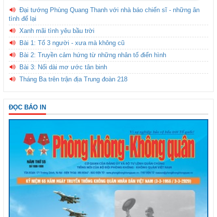
Đại tướng Phùng Quang Thanh với nhà báo chiến sĩ - những ân
tình để lại
Xanh mãi tình yêu bầu trời
Bài 1: Tổ 3 người - xưa mà không cũ
Bài 2: Truyền cảm hứng từ những nhân tố điển hình
Bài 3: Nối dài mơ ước tân binh
Tháng Ba trên trận địa Trung đoàn 218
ĐỌC BÁO IN