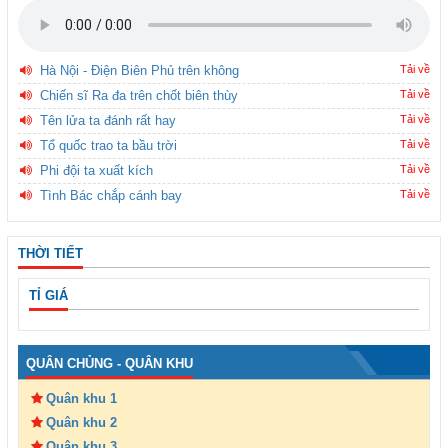
Hà Nội - Điện Biên Phủ trên không
Tải về
Chiến sĩ Ra đa trên chốt biên thùy
Tải về
Tên lửa ta đánh rất hay
Tải về
Tổ quốc trao ta bầu trời
Tải về
Phi đội ta xuất kích
Tải về
Tình Bác chắp cánh bay
Tải về
THỜI TIẾT
TỈ GIÁ
QUÂN CHỦNG - QUÂN KHU
Quân khu 1
Quân khu 2
Quân khu 3