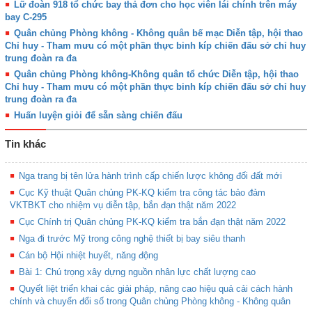
Lữ đoàn 918 tổ chức bay thả đơn cho học viên lái chính trên máy
bay C-295
Quân chủng Phòng không - Không quân bế mạc Diễn tập, hội thao
Chỉ huy - Tham mưu có một phần thực binh kíp chiến đấu sở chỉ huy
trung đoàn ra đa
Quân chủng Phòng không-Không quân tổ chức Diễn tập, hội thao
Chỉ huy - Tham mưu có một phần thực binh kíp chiến đấu sở chỉ huy
trung đoàn ra đa
Huấn luyện giỏi để sẵn sàng chiến đấu
Tin khác
Nga trang bị tên lửa hành trình cấp chiến lược không đối đất mới
Cục Kỹ thuật Quân chủng PK-KQ kiểm tra công tác bảo đảm
VKTBKT cho nhiệm vụ diễn tập, bắn đạn thật năm 2022
Cục Chính trị Quân chủng PK-KQ kiểm tra bắn đạn thật năm 2022
Nga đi trước Mỹ trong công nghệ thiết bị bay siêu thanh
Cán bộ Hội nhiệt huyết, năng động
Bài 1: Chú trọng xây dựng nguồn nhân lực chất lượng cao
Quyết liệt triển khai các giải pháp, nâng cao hiệu quả cải cách hành
chính và chuyển đổi số trong Quân chủng Phòng không - Không quân