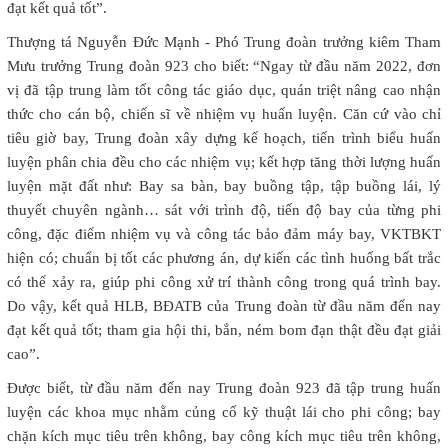
đạt kết quả tốt”.
Thượng tá Nguyễn Đức Mạnh - Phó Trung đoàn trưởng kiêm Tham
Mưu trưởng Trung đoàn 923 cho biết: “Ngay từ đầu năm 2022, đơn
vị đã tập trung làm tốt công tác giáo dục, quán triệt nâng cao nhận
thức cho cán bộ, chiến sĩ về nhiệm vụ huấn luyện. Căn cứ vào chỉ
tiêu giờ bay, Trung đoàn xây dựng kế hoạch, tiến trình biểu huấn
luyện phân chia đều cho các nhiệm vụ; kết hợp tăng thời lượng huấn
luyện mặt đất như: Bay sa bàn, bay buồng tập, tập buồng lái, lý
thuyết chuyên ngành… sát với trình độ, tiến độ bay của từng phi
công, đặc điểm nhiệm vụ và công tác bảo đảm máy bay, VKTBKT
hiện có; chuẩn bị tốt các phương án, dự kiến các tình huống bất trắc
có thể xảy ra, giúp phi công xử trí thành công trong quá trình bay.
Do vậy, kết quả HLB, BĐATB của Trung đoàn từ đầu năm đến nay
đạt kết quả tốt; tham gia hội thi, bắn, ném bom đạn thật đều đạt giải
cao”.
Được biết, từ đầu năm đến nay Trung đoàn 923 đã tập trung huấn
luyện các khoa mục nhằm củng cố kỹ thuật lái cho phi công; bay
chặn kích mục tiêu trên không, bay công kích mục tiêu trên không,