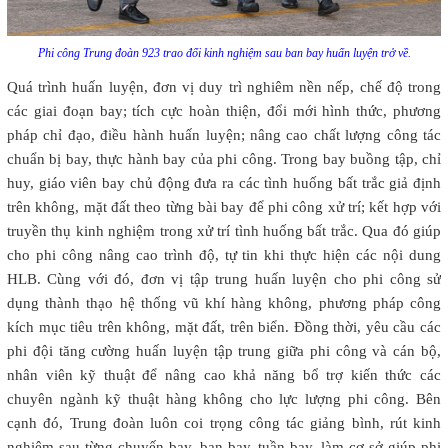
Phi công Trung đoàn 923 trao đổi kinh nghiệm sau ban bay huấn luyện trở về.
Quá trình huấn luyện, đơn vị duy trì nghiêm nền nếp, chế độ trong
các giai đoạn bay; tích cực hoàn thiện, đổi mới hình thức, phương
pháp chỉ đạo, điều hành huấn luyện; nâng cao chất lượng công tác
chuẩn bị bay, thực hành bay của phi công. Trong bay buồng tập, chỉ
huy, giáo viên bay chủ động đưa ra các tình huống bất trắc giả định
trên không, mặt đất theo từng bài bay để phi công xử trí; kết hợp với
truyền thụ kinh nghiệm trong xử trí tình huống bất trắc. Qua đó giúp
cho phi công nâng cao trình độ, tự tin khi thực hiện các nội dung
HLB. Cùng với đó, đơn vị tập trung huấn luyện cho phi công sử
dụng thành thạo hệ thống vũ khí hàng không, phương pháp công
kích mục tiêu trên không, mặt đất, trên biển. Đồng thời, yêu cầu các
phi đội tăng cường huấn luyện tập trung giữa phi công và cán bộ,
nhân viên kỹ thuật để nâng cao khả năng bổ trợ kiến thức các
chuyên ngành kỹ thuật hàng không cho lực lượng phi công. Bên
cạnh đó, Trung đoàn luôn coi trọng công tác giảng bình, rút kinh
nghiệm sau từng chuyến bay, ban bay, tuần bay, làm cơ sở giúp phi