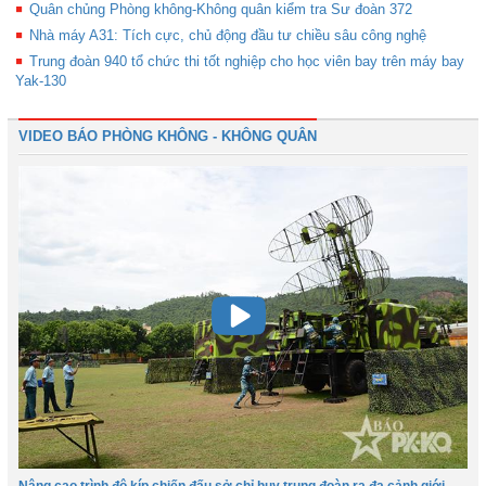
Quân chủng Phòng không-Không quân kiểm tra Sư đoàn 372
Nhà máy A31: Tích cực, chủ động đầu tư chiều sâu công nghệ
Trung đoàn 940 tổ chức thi tốt nghiệp cho học viên bay trên máy bay
Yak-130
VIDEO BÁO PHÒNG KHÔNG - KHÔNG QUÂN