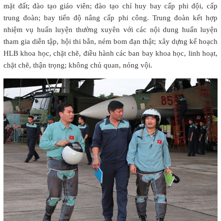
mặt đất; đào tạo giáo viên; đào tạo chỉ huy bay cấp phi đội, cấp
trung đoàn; bay tiến độ nâng cấp phi công. Trung đoàn kết hợp
nhiệm vụ huấn luyện thường xuyên với các nội dung huấn luyện
tham gia diễn tập, hội thi bắn, ném bom đạn thật; xây dựng kế hoạch
HLB khoa học, chặt chẽ, điều hành các ban bay khoa học, linh hoạt,
chặt chẽ, thận trọng; không chủ quan, nóng vội.