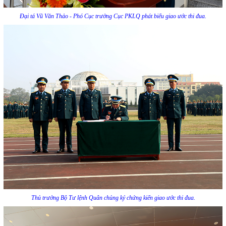
Đại tá Vũ Văn Thảo - Phó Cục trưởng Cục PKLQ phát biểu giao ước thi đua.
Thủ trưởng Bộ Tư lệnh Quân chủng ký chứng kiến giao ước thi đua.