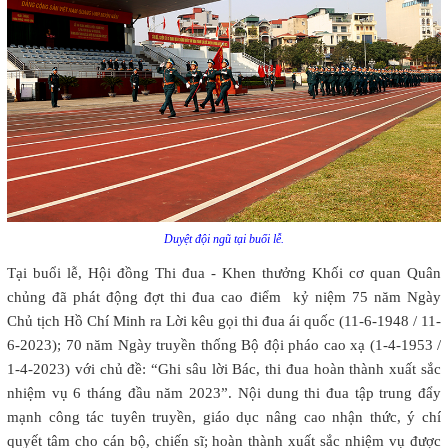
Duyệt đội ngũ tại buổi lễ.
Tại buổi lễ, Hội đồng Thi đua - Khen thưởng Khối cơ quan Quân
chủng đã phát động đợt thi đua cao điểm kỷ niệm 75 năm Ngày
Chủ tịch Hồ Chí Minh ra Lời kêu gọi thi đua ái quốc (11-6-1948 / 11-
6-2023); 70 năm Ngày truyền thống Bộ đội pháo cao xạ (1-4-1953 /
1-4-2023) với chủ đề: “Ghi sâu lời Bác, thi đua hoàn thành xuất sắc
nhiệm vụ 6 tháng đầu năm 2023”. Nội dung thi đua tập trung đẩy
mạnh công tác tuyên truyền, giáo dục nâng cao nhận thức, ý chí
quyết tâm cho cán bộ, chiến sĩ; hoàn thành xuất sắc nhiệm vụ được