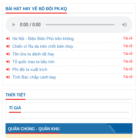
BÀI HÁT HAY VỀ BỘ ĐỘI PK-KQ
Hà Nội - Điện Biên Phủ trên không
Tải về
Chiến sĩ Ra đa trên chốt biên thùy
Tải về
Tên lửa ta đánh rất hay
Tải về
Tổ quốc trao ta bầu trời
Tải về
Phi đội ta xuất kích
Tải về
Tình Bác chắp cánh bay
Tải về
THỜI TIẾT
TỈ GIÁ
QUÂN CHỦNG - QUÂN KHU