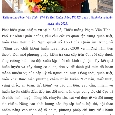
Thiếu tướng Phạm Văn Tính - Phó Tư lệnh Quân chủng PK-KQ quán triệt nhiệm vụ huấn
luyện năm 2023.
Phát biểu giao nhiệm vụ tại buổi Lễ, Thiếu tướng Phạm Văn Tính -
Phó Tư lệnh Quân chủng yêu cầu các cơ quan tập trung quán triệt,
triển khai thực hiện Nghị quyết số 1659 của Quân ủy Trung về
"Nâng cao chất lượng huấn luyện 2023-2030 và những năm tiếp
theo". Đổi mới phương pháp kiểm tra của cấp trên đối với cấp dưới,
tăng cường kiểm tra đột xuất; kịp thời rút kinh nghiệm; lấy kết quả
huấn luyện và xây dựng cơ quan, đơn vị để đánh giá mức độ hoàn
thành nhiệm vụ của cấp uỷ và người chỉ huy. Đồng thời, quán triệt,
triển khai thực hiện phương châm huấn luyện "Cơ bản, thiết thực,
vững chắc, an toàn, tiết kiệm" và các chỉ tiêu, yêu cầu, nhiệm vụ
huấn luyện chiến đấu; tiếp tục đổi mới toàn diện công tác chỉ đạo và
tổ chức huấn luyện đồng bộ, chuyên sâu, sát với thực tế và đối tượng
tác chiến. Nâng cao chất lượng các lớp tập huấn, hội thi, hội thao
nhằm nâng cao trình độ tổ chức, phương pháp chỉ huy điều hành