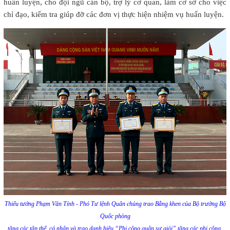
huấn luyện, cho đội ngũ cán bộ, trợ lý cơ quan, làm cơ sở cho việc
chỉ đạo, kiểm tra giúp đỡ các đơn vị thực hiện nhiệm vụ huấn luyện.
Thiếu tướng Phạm Văn Tính - Phó Tư lệnh Quân chủng trao Bằng khen của Bộ trưởng Bộ
Quốc phòng
tặng các tập thể, cá nhân và trao danh hiệu “Phi công quân sự giỏi” tặng các phi công.