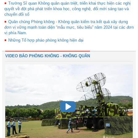
Trường Sĩ quan Không quân quán triệt, triển khai thực hiện các nghị
quyết về đột phá phát triển khoa học, công nghệ, đổi mới sáng tạo và
chuyển đổi số
Quân chủng Phòng không - Không quân kiểm tra kết quả xây dựng
đơn vị vững mạnh toàn diện “mẫu mực, tiêu biểu” năm 2024 tại các đơn
vị phía Nam.
Những Tổ hợp pháo phòng không hiện đại
VIDEO BÁO PHÒNG KHÔNG - KHÔNG QUÂN