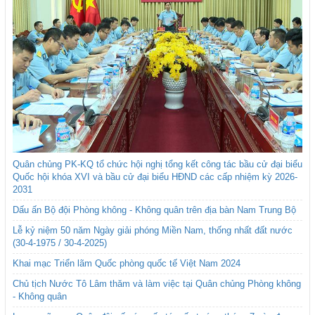
Quân chủng PK-KQ tổ chức hội nghị tổng kết công tác bầu cử đại biểu
Quốc hội khóa XVI và bầu cử đại biểu HĐND các cấp nhiệm kỳ 2026-
2031
Dấu ấn Bộ đội Phòng không - Không quân trên địa bàn Nam Trung Bộ
Lễ kỷ niệm 50 năm Ngày giải phóng Miền Nam, thống nhất đất nước
(30-4-1975 / 30-4-2025)
Khai mạc Triển lãm Quốc phòng quốc tế Việt Nam 2024
Chủ tịch Nước Tô Lâm thăm và làm việc tại Quân chủng Phòng không
- Không quân