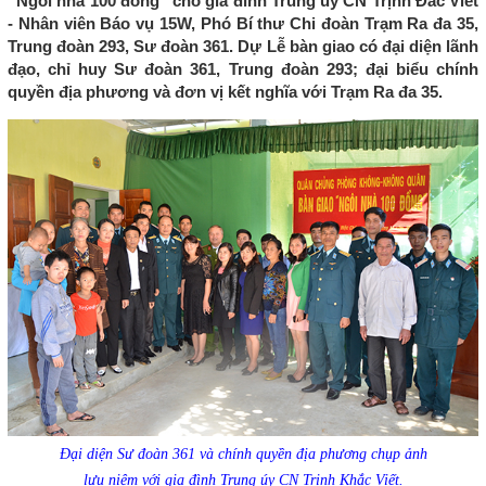
“Ngôi nhà 100 đồng” cho gia đình Trung úy CN Trịnh Đắc Viết
- Nhân viên Báo vụ 15W, Phó Bí thư Chi đoàn Trạm Ra đa 35,
Trung đoàn 293, Sư đoàn 361. Dự Lễ bàn giao có đại diện lãnh
đạo, chỉ huy Sư đoàn 361, Trung đoàn 293; đại biểu chính
quyền địa phương và đơn vị kết nghĩa với Trạm Ra đa 35.
Đại diện Sư đoàn 361 và chính quyền địa phương chụp ảnh
lưu niệm với gia đình Trung úy CN Trịnh Khắc Viết.