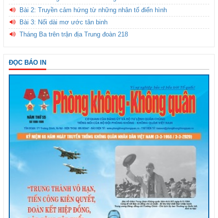
Bài 2: Truyền cảm hứng từ những nhân tố điển hình
Bài 3: Nối dài mơ ước tân binh
Tháng Ba trên trận địa Trung đoàn 218
ĐỌC BÁO IN