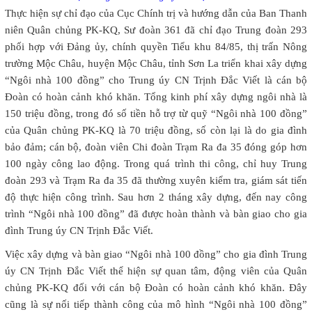
Thực hiện sự chỉ đạo của Cục Chính trị và hướng dẫn của Ban Thanh
niên Quân chủng PK-KQ, Sư đoàn 361 đã chỉ đạo Trung đoàn 293
phối hợp với Đảng ủy, chính quyền Tiểu khu 84/85, thị trấn Nông
trường Mộc Châu, huyện Mộc Châu, tỉnh Sơn La triển khai xây dựng
“Ngôi nhà 100 đồng” cho Trung úy CN Trịnh Đắc Viết là cán bộ
Đoàn có hoàn cảnh khó khăn. Tổng kinh phí xây dựng ngôi nhà là
150 triệu đồng, trong đó số tiền hỗ trợ từ quỹ “Ngôi nhà 100 đồng”
của Quân chủng PK-KQ là 70 triệu đồng, số còn lại là do gia đình
bảo đảm; cán bộ, đoàn viên Chi đoàn Trạm Ra đa 35 đóng góp hơn
100 ngày công lao động. Trong quá trình thi công, chỉ huy Trung
đoàn 293 và Trạm Ra đa 35 đã thường xuyên kiểm tra, giám sát tiến
độ thực hiện công trình. Sau hơn 2 tháng xây dựng, đến nay công
trình “Ngôi nhà 100 đồng” đã được hoàn thành và bàn giao cho gia
đình Trung úy CN Trịnh Đắc Viết.
Việc xây dựng và bàn giao “Ngôi nhà 100 đồng” cho gia đình Trung
úy CN Trịnh Đắc Viết thể hiện sự quan tâm, động viên của Quân
chủng PK-KQ đối với cán bộ Đoàn có hoàn cảnh khó khăn. Đây
cũng là sự nối tiếp thành công của mô hình “Ngôi nhà 100 đồng”