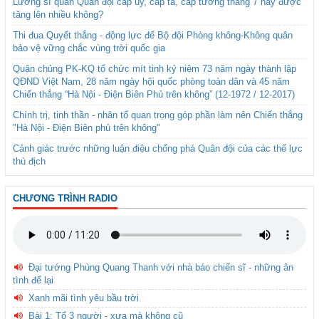
Lương sĩ quan Quân đội cấp úy, cấp tá, cấp tướng tháng 7 này được
tăng lên nhiều không?
Thi đua Quyết thắng - động lực để Bộ đội Phòng không-Không quân
bảo vệ vững chắc vùng trời quốc gia
Quân chủng PK-KQ tổ chức mít tinh kỷ niệm 73 năm ngày thành lập
QĐND Việt Nam, 28 năm ngày hội quốc phòng toàn dân và 45 năm
Chiến thắng “Hà Nội - Điện Biên Phủ trên không” (12-1972 / 12-2017)
Chính trị, tinh thần - nhân tố quan trọng góp phần làm nên Chiến thắng
"Hà Nội - Điện Biên phủ trên không"
Cảnh giác trước những luận điệu chống phá Quân đội của các thế lực
thù địch
CHƯƠNG TRÌNH RADIO
Đại tướng Phùng Quang Thanh với nhà báo chiến sĩ - những ân
tình để lại
Xanh mãi tình yêu bầu trời
Bài 1: Tổ 3 người - xưa mà không cũ