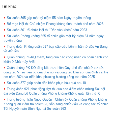
Tin khác
Sư đoàn 365 gặp mặt kỷ niệm 55 năm Ngày truyền thống
Bế mạc Hội thi Chủ nhiệm Phòng không tỉnh, thành phố năm 2026
Sư đoàn 361 tổ chức Hội thi “Dân vận khéo” năm 2023
Sư đoàn Phòng không 365 tổ chức gặp mặt kỷ niệm 51 năm ngày
truyền thống
Trung đoàn Không quân 917 bay cấp cứu bệnh nhân từ đảo An Bang
về đất liền
Quân chủng PK-KQ thăm, tặng quà các công nhân có hoàn cảnh khó
khăn ở Nhà máy A45
Quân chủng PK-KQ tổng kết thực hiện Quy chế dân chủ ở cơ sở;
công tác Vì sự tiến bộ của phụ nữ và công tác Dân số, Gia đình và Trẻ
em năm 2024 và triển khai phương hướng công tác năm 2025
Sư đoàn 377 giúp nhân dân khắc phục hậu quả sau lũ
Trung đoàn 921 phát động đợt thi đua cao điểm chào mừng Đại hội
đại biểu Đảng bộ Quân chủng Phòng không-Không quân lần thứ X
Trung tướng Trần Ngọc Quyến - Chính ủy Quân chủng Phòng không -
Không quân kiểm tra nhiệm vụ sẵn sàng chiến đấu và công tác tổ chức
Tết Nguyên đán Bính Ngọ tại Sư đoàn 363