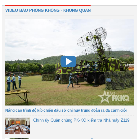
VIDEO BÁO PHÒNG KHÔNG - KHÔNG QUÂN
Nâng cao trình độ kíp chiến đấu sở chỉ huy trung đoàn ra đa cảnh giới
Chính ủy Quân chủng PK-KQ kiểm tra Nhà máy Z119