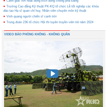
Cảnh giác với hoạt động kích động chống phá Đảng
Trường Cao đẳng Kỹ thuật PK-KQ tổ chức Lễ tốt nghiệp các khóa
đào tạo Hạ sĩ quan chỉ huy, Nhân viên chuyên môn kỹ thuật
Vinh quang người chiến sĩ canh trời
Trung đoàn 236 tổ chức Hội thi tuyên truyền viên trẻ năm 2024
VIDEO BÁO PHÒNG KHÔNG - KHÔNG QUÂN