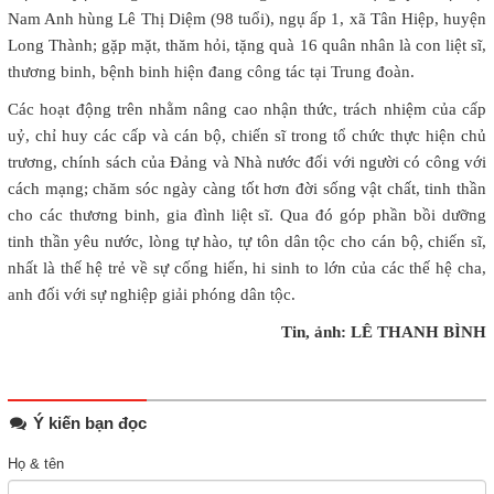
Nam Anh hùng Lê Thị Diệm (98 tuổi), ngụ ấp 1, xã Tân Hiệp, huyện
Long Thành; gặp mặt, thăm hỏi, tặng quà 16 quân nhân là con liệt sĩ,
thương binh, bệnh binh hiện đang công tác tại Trung đoàn.
Các hoạt động trên nhằm nâng cao nhận thức, trách nhiệm của cấp
uỷ, chỉ huy các cấp và cán bộ, chiến sĩ trong tổ chức thực hiện chủ
trương, chính sách của Đảng và Nhà nước đối với người có công với
cách mạng; chăm sóc ngày càng tốt hơn đời sống vật chất, tinh thần
cho các thương binh, gia đình liệt sĩ. Qua đó góp phần bồi dưỡng
tinh thần yêu nước, lòng tự hào, tự tôn dân tộc cho cán bộ, chiến sĩ,
nhất là thế hệ trẻ về sự cống hiến, hi sinh to lớn của các thế hệ cha,
anh đối với sự nghiệp giải phóng dân tộc.
Tin, ảnh: LÊ THANH BÌNH
Ý kiến bạn đọc
Họ & tên