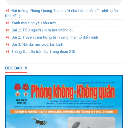
Đại tướng Phùng Quang Thanh với nhà báo chiến sĩ - những ân
tình để lại
Xanh mãi tình yêu bầu trời
Bài 1: Tổ 3 người - xưa mà không cũ
Bài 2: Truyền cảm hứng từ những nhân tố điển hình
Bài 3: Nối dài mơ ước tân binh
Tháng Ba trên trận địa Trung đoàn 218
ĐỌC BÁO IN