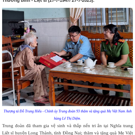
Thương binh - Liệt sĩ (27-7-1947/ 27-7-2023).
Thượng tá Đỗ Trung Hiếu - Chính ủy Trung đoàn 93 thăm và tặng quà Mẹ Việt Nam Anh
hùng Lê Thị Diệm.
Trung đoàn đã tham gia vệ sinh và thắp nến tri ân tại Nghĩa trang
Liệt sĩ huyện Long Thành, tỉnh Đồng Nai; thăm và tặng quà Mẹ Việt