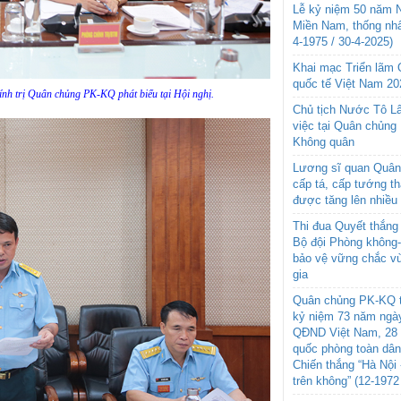
Lễ kỷ niệm 50 năm N
Miền Nam, thống nhấ
4-1975 / 30-4-2025)
Khai mạc Triển lãm
quốc tế Việt Nam 20
nh trị Quân chủng PK-KQ phát biểu tại Hội nghị.
Chủ tịch Nước Tô L
việc tại Quân chủng
Không quân
Lương sĩ quan Quân 
cấp tá, cấp tướng t
được tăng lên nhiều
Thi đua Quyết thắng 
Bộ đội Phòng không
bảo vệ vững chắc vù
gia
Quân chủng PK-KQ t
kỷ niệm 73 năm ngày
QĐND Việt Nam, 28 
quốc phòng toàn dâ
Chiến thắng “Hà Nội 
trên không” (12-1972