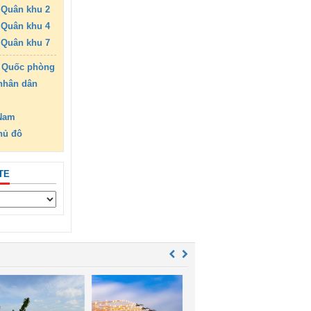
Quân khu 2
Quân khu 4
Quân khu 7
 Quốc phòng
nhân dân
 Nam
hủ đô
TE