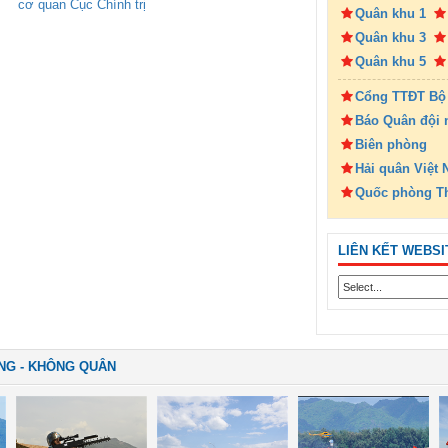
cơ quan Cục Chính trị
Quân khu 1
Quân khu 3
Quân khu 5
Cổng TTĐT Bộ
Báo Quân đội 
Biên phòng
Hải quân Việt
Quốc phòng T
LIÊN KẾT WEBSI
NG - KHÔNG QUÂN