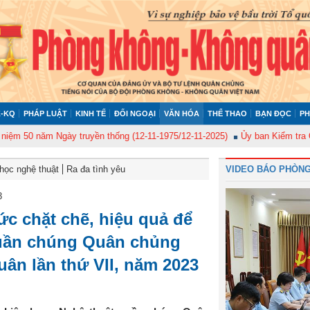
-KQ
PHÁP LUẬT
KINH TẾ
ĐỐI NGOẠI
VĂN HÓA
THỂ THAO
BẠN ĐỌC
PH
 năm Ngày truyền thống (12-11-1975/12-11-2025)
Ủy ban Kiểm tra Quân ủy
học nghệ thuật
Ra đa tình yêu
VIDEO BÁO PHÒNG
3
ức chặt chẽ, hiệu quả để
quần chúng Quân chủng
ân lần thứ VII, năm 2023