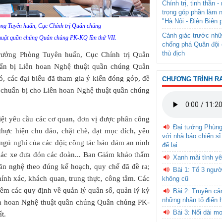
Chính trị, tinh thần 
trọng góp phần làm 
"Hà Nội - Điện Biên 
ng Tuyên huấn, Cục Chính trị Quân chủng
Cảnh giác trước nhữ
thuật quần chúng Quân chủng PK-KQ lần thứ VII.
chống phá Quân đội 
thù địch
rưởng Phòng Tuyên huấn, Cục Chính trị Quân
ẩn bị Liên hoan Nghệ thuật quần chúng Quân
đó,
các đại biểu đã tham gia ý kiến đóng góp, đề
CHƯƠNG TRÌNH R
ác chuẩn bị cho Liên hoan Nghệ thuật quần chúng
Việt yêu cầu các cơ quan, đơn vị được phân công
Đại tướng Phùn
 thực hiện chu đáo, chặt chẽ, đạt mục đích, yêu
với nhà báo chiến sĩ
, ngủ nghỉ của các đội; công tác bảo đảm an ninh
để lại
í các xe đưa đón các đoàn... Ban Giám khảo thẩm
Xanh mãi tình yê
văn nghệ theo đúng kế hoạch, quy chế đã đề ra;
Bài 1: Tổ 3 ngườ
hính xác, khách quan, trung thực, công tâm. Các
không cũ
iêm các quy định về quản lý quân số, quản lý kỷ
Bài 2: Truyền c
những nhân tố điển 
Liên hoan Nghệ thuật quần chúng Quân chủng PK-
Bài 3: Nối dài m
t.