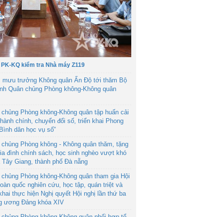
 PK-KQ kiểm tra Nhà máy Z119
 mưu trưởng Không quân Ấn Độ tới thăm Bộ
ệnh Quân chủng Phòng không-Không quân
 chủng Phòng không-Không quân tập huấn cải
hành chính, chuyển đổi số, triển khai Phong
“Bình dân học vụ số”
 chủng Phòng không - Không quân thăm, tặng
ia đình chính sách, học sinh nghèo vượt khó
ã Tây Giang, thành phố Đà nẵng
 chủng Phòng không-Không quân tham gia Hội
toàn quốc nghiên cứu, học tập, quán triệt và
 khai thực hiện Nghị quyết Hội nghị lần thứ ba
g ương Đảng khóa XIV
 chủng Phòng không-Không quân phối hợp tổ