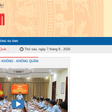
ÓNG SỰ ẢNH
 Trung ương tập huấn nghiệp vụ công tác kiểm tra, giám sát năm 2025
Thứ sáu, ngày 7 tháng 8 , 2026
Quâ
 KHÔNG - KHÔNG QUÂN