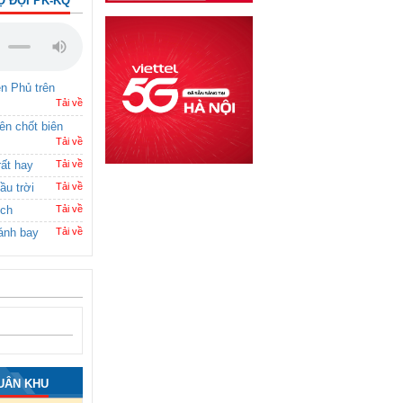
Ộ ĐỘI PK-KQ
ên Phủ trên
Tải về
rên chốt biên
Tải về
rất hay
Tải về
ầu trời
Tải về
ích
Tải về
ánh bay
Tải về
UÂN KHU