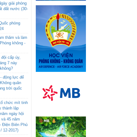
gày giải phóng
t đất nước (30-
 Quốc phòng
24
âm thăm và làm
 Phòng không -
đội cấp úy,
háng 7 này
 không?
- động lực để
-Không quân
ng trời quốc
ổ chức mít tinh
 thành lập
năm ngày hội
n và 45 năm
- Điện Biên Phủ
 / 12-2017)