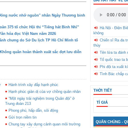
BÀI HÁT HAY VỀ B
 "Uống nước nhớ nguồn" nhân Ngày Thương binh
oàn 375 tổ chức Hội thi “Tiếng hát Binh Nhì”
Hà Nội - Điện Bi
không
Văn hóa đọc Việt Nam năm 2026
Chiến sĩ Ra đa t
bánh chưng do Sở Du lịch TP Hồ Chí Minh tổ
thùy
hông quân hoàn thành xuất sắc đợt lưu diễn
Tên lửa ta đánh 
Tổ quốc trao ta b
Phi đội ta xuất k
Tình Bác chắp c
ữ
Hành trình xây đắp hạnh phúc
THỜI TIẾT
Hạnh phúc giản dị của vợ chồng quân nhân
“Một ngày trải nghiệm trong Quân đội” ở
TỈ GIÁ
Trung đoàn 213
Phong phú, hấp dẫn, sôi động
Gửi trọn niềm tin
QUÂN CHỦNG - Q
Chung tay xây dựng cảnh quan môi trường