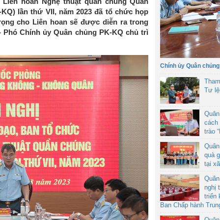
c Liên hoan Nghệ thuật quần chúng Quân
Q) lần thứ VII, năm 2023 đã tổ chức họp
rọng cho Liên hoan sẽ được diễn ra trong
t - Phó Chính ủy Quân chủng PK-KQ chủ trì
Chính ủy Quân chủng
Tham
Tư l
Quân
cách 
trào 
Quân
quà g
tại x
Quân
nghị 
triển
Ban Chấp hành Trun
Quân