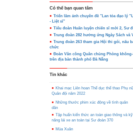
Có thể bạn quan tâm
Triển lãm ảnh chuyên đề "Lan tỏa đạo lý
- Liệt sĩ"
Tiểu đoàn Huấn luyện chiến sĩ mới 2, Sư đ
Trung đoàn 282 hưởng ứng Ngày Sách và 
Trung đoàn 263 tham gia Hội thi gói, nấu 
chức
Đoàn Văn công Quân chủng Phòng không-K
trên địa bàn thành phố Đà Nẵng
Tin khác
Khai mạc Liên hoan Thể dục thể thao Phụ n
Quân đội năm 2022
Những thước phim xúc động về tình quân
dân
Tập huấn kiến thức an toàn giao thông và kỹ
năng lái xe an toàn tại Sư đoàn 370
Mùa Xuân