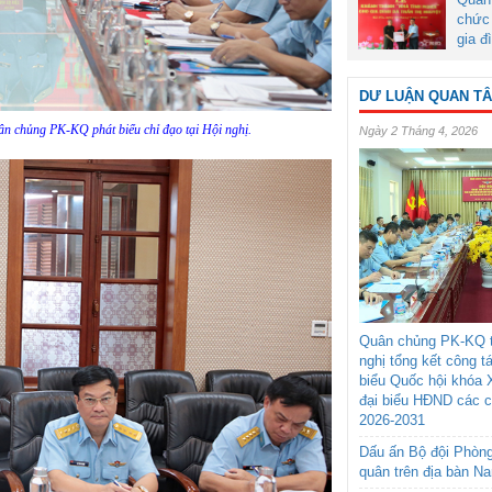
chức 
gia đ
DƯ LUẬN QUAN T
ân chủng PK-KQ phát biểu chỉ đạo tại Hội nghị.
Ngày 2 Tháng 4, 2026
Quân chủng PK-KQ t
nghị tổng kết công t
biểu Quốc hội khóa 
đại biểu HĐND các 
2026-2031
Dấu ấn Bộ đội Phòn
quân trên địa bàn N