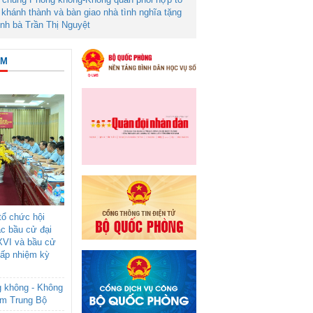
khánh thành và bàn giao nhà tình nghĩa tặng
ình bà Trần Thị Nguyệt
ÂM
ổ chức hội
ác bầu cử đại
XVI và bầu cử
cấp nhiệm kỳ
g không - Không
am Trung Bộ