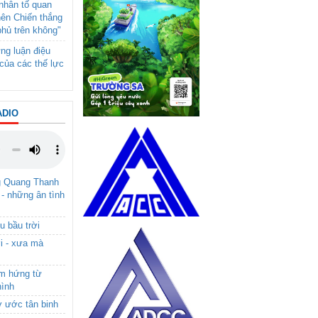
- nhân tố quan
nên Chiến thắng
phủ trên không"
ng luận điệu
của các thế lực
ADIO
g Quang Thanh
 - những ân tình
u bầu trời
i - xưa mà
ảm hứng từ
hình
ơ ước tân binh