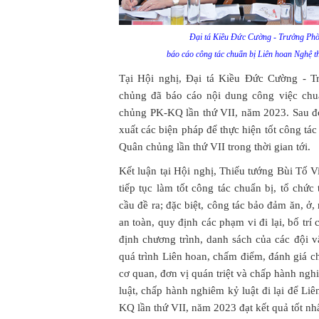
Đại tá Kiều Đức Cường - Trưởng Phò
báo cáo công tác chuẩn bị Liên hoan Nghệ 
Tại Hội nghị, Đại tá Kiều Đức Cường - T
chủng đã báo cáo nội dung công việc chu
chủng PK-KQ lần thứ VII, năm 2023. Sau 
xuất các biện pháp để thực hiện tốt công t
Quân chủng lần thứ VII trong thời gian tới.
Kết luận tại Hội nghị, Thiếu tướng Bùi Tố 
tiếp tục làm tốt công tác chuẩn bị, tổ chức
cầu đề ra; đặc biệt, công tác bảo đảm ăn, ở
an toàn, quy định các phạm vi đi lại, bố tr
định chương trình, danh sách của các đội 
quá trình Liên hoan, chấm điểm, đánh giá c
cơ quan, đơn vị quán triệt và chấp hành ngh
luật, chấp hành nghiêm kỷ luật đi lại để 
KQ lần thứ VII, năm 2023 đạt kết quả tốt nhấ