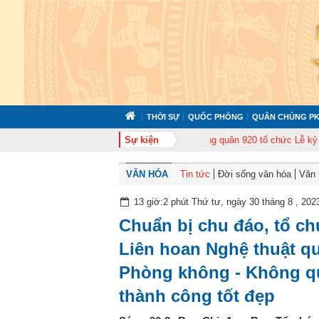
THỜI SỰ
QUỐC PHÒNG
QUÂN CHỦNG PK
 huấn cán bộ năm 2026
Trung đoàn Không quân 920 tổ chức Lễ kỷ niệm 50
Sự kiện
VĂN HÓA
Tin tức
Đời sống văn hóa
Văn 
13 giờ:2 phút Thứ tư, ngày 30 tháng 8 , 202
Chuẩn bị chu đáo, tổ ch
Liên hoan Nghệ thuật 
Phòng không - Không qu
thành công tốt đẹp