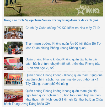
Nâng cao trình độ kíp chiến đấu sở chỉ huy trung đoàn ra đa cảnh giới
Chính ủy Quân chủng PK-KQ kiểm tra Nhà máy Z119
Tham mưu trưởng Không quân Ấn Độ tới thăm Bộ Tư
lệnh Quân chủng Phòng không-Không quân
Quân chủng Phòng không-Không quân tập huấn cải
cách hành chính, chuyển đổi số, triển khai Phong trào
“Bình dân học vụ số”
Quân chủng Phòng không - Không quân thăm, tặng quà
gia đình chính sách, học sinh nghèo vượt khó tại xã
Tây Giang, thành phố Đà nẵng
Quân chủng Phòng không-Không quân tham gia Hội
nghị toàn quốc nghiên cứu, học tập, quán triệt và triển
khai thực hiện Nghị quyết Hội nghị lần thứ ba Ban Chấp
hành Trung ương Đảng khóa XIV