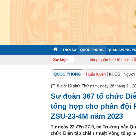
THỜI SỰ
QUỐC PHÒNG
QUÂN CHỦNG PK
tập huấn cán bộ năm 2026
Sự kiện
Trung đoàn Không quân 920 tổ chức Lễ kỷ niệm
QUỐC PHÒNG
Huấn luyện
KHQS
Người t
8 giờ:19 phút Thứ năm, ngày 28 tháng 9 , 2
Sư đoàn 367 tổ chức Diễ
tổng hợp cho phân đội
ZSU-23-4M năm 2023
Từ ngày 22 đến 27-9, tại Trường bắn Qu
chức Diễn tập chiến thuật Vòng tổng 