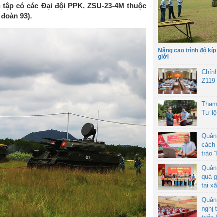
 tập có các Đại đội PPK, ZSU-23-4M thuộc
 đoàn 93).
Nâng cao trình độ kíp
giới
Chín
Z119
Tham
Tư l
Quân
cách 
trào 
Quân
quà g
tại x
Quân
nghị 