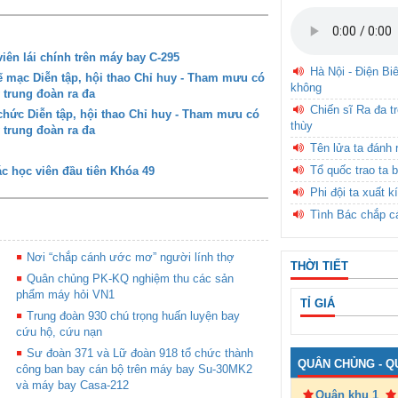
iên lái chính trên máy bay C-295
Hà Nội - Điện Bi
mạc Diễn tập, hội thao Chỉ huy - Tham mưu có
không
 trung đoàn ra đa
Chiến sĩ Ra đa t
ức Diễn tập, hội thao Chỉ huy - Tham mưu có
thùy
 trung đoàn ra đa
Tên lửa ta đánh 
Tổ quốc trao ta b
c học viên đầu tiên Khóa 49
Phi đội ta xuất k
Tình Bác chắp c
Nơi “chắp cánh ước mơ” người lính thợ
THỜI TIẾT
Quân chủng PK-KQ nghiệm thu các sản
phẩm máy hỏi VN1
TỈ GIÁ
Trung đoàn 930 chú trọng huấn luyện bay
cứu hộ, cứu nạn
Sư đoàn 371 và Lữ đoàn 918 tổ chức thành
QUÂN CHỦNG - Q
công ban bay cán bộ trên máy bay Su-30MK2
và máy bay Casa-212
Quân khu 1