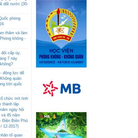
t đất nước (30-
 Quốc phòng
24
âm thăm và làm
 Phòng không -
đội cấp úy,
háng 7 này
 không?
- động lực để
-Không quân
ng trời quốc
ổ chức mít tinh
 thành lập
năm ngày hội
n và 45 năm
- Điện Biên Phủ
 / 12-2017)
- nhân tố quan