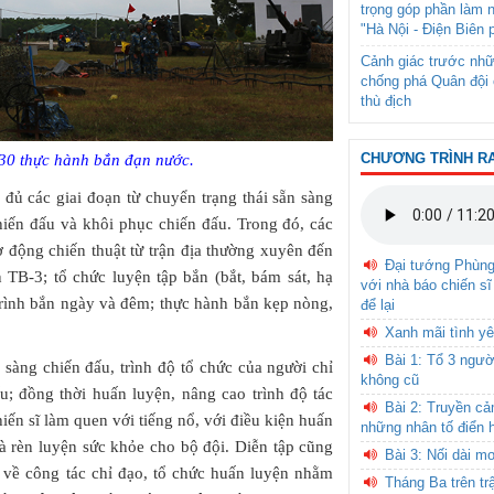
trọng góp phần làm 
"Hà Nội - Điện Biên 
Cảnh giác trước nhữ
chống phá Quân đội 
thù địch
CHƯƠNG TRÌNH R
230 thực hành bắn đạn nước.
 đủ các giai đoạn từ chuyển trạng thái sẵn sàng
hiến đấu và khôi phục chiến đấu. Trong đó, các
ơ động chiến thuật từ trận địa thường xuyên đến
Đại tướng Phùn
 TB-3; tổ chức luyện tập bắn (bắt, bám sát, hạ
với nhà báo chiến sĩ
rình bắn ngày và đêm; thực hành bắn kẹp nòng,
để lại
Xanh mãi tình yê
Bài 1: Tổ 3 ngườ
sàng chiến đấu, trình độ tổ chức của người chỉ
không cũ
u; đồng thời huấn luyện, nâng cao trình độ tác
Bài 2: Truyền c
iến sĩ làm quen với tiếng nổ, với điều kiện huấn
những nhân tố điển 
và rèn luyện sức khỏe cho bộ đội. Diễn tập cũng
Bài 3: Nối dài m
m về công tác chỉ đạo, tổ chức huấn luyện nhằm
Tháng Ba trên tr