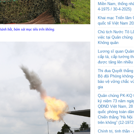
Miền Nam, thống nhấ
4-1975 / 30-4-2025)
Khai mạc Triển lãm
quốc tế Việt Nam 20
hành bắt, bám sát mục tiêu trên không.
Chủ tịch Nước Tô L
việc tại Quân chủng
Không quân
Lương sĩ quan Quân 
cấp tá, cấp tướng t
được tăng lên nhiều
Thi đua Quyết thắng 
Bộ đội Phòng không
bảo vệ vững chắc vù
gia
Quân chủng PK-KQ t
kỷ niệm 73 năm ngày
QĐND Việt Nam, 28 
quốc phòng toàn dâ
Chiến thắng “Hà Nội 
trên không” (12-1972
Chính trị, tinh thần 