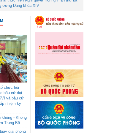
 khai thực hiện Nghị quyết Hội nghị lần thứ ba
g ương Đảng khóa XIV
ÂM
ổ chức hội
ác bầu cử đại
XVI và bầu cử
cấp nhiệm kỳ
g không - Không
am Trung Bộ
gày giải phóng