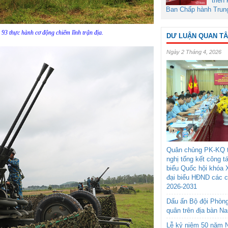
triển
Ban Chấp hành Trun
 93 thực hành cơ động chiếm lĩnh trận địa.
DƯ LUẬN QUAN T
Ngày 2 Tháng 4, 2026
Quân chủng PK-KQ t
nghị tổng kết công t
biểu Quốc hội khóa 
đại biểu HĐND các 
2026-2031
Dấu ấn Bộ đội Phòn
quân trên địa bàn N
Lễ kỷ niệm 50 năm N