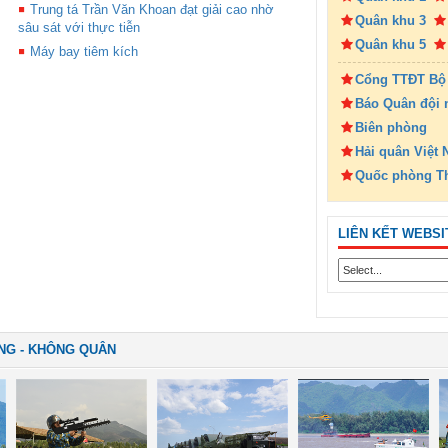
Trung tá Trần Văn Khoan đạt giải cao nhờ
Quân khu 3
sâu sát với thực tiễn
Quân khu 5
Máy bay tiêm kích
Cổng TTĐT Bộ
Báo Quân đội 
Biên phòng
Hải quân Việt
Quốc phòng T
LIÊN KẾT WEBSI
NG - KHÔNG QUÂN