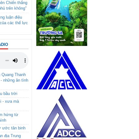
nên Chiến thắng
phủ trên không"
ng luận điệu
của các thế lực
ADIO
g Quang Thanh
 - những ân tình
u bầu trời
i - xưa mà
ảm hứng từ
hình
ơ ước tân binh
ận địa Trung