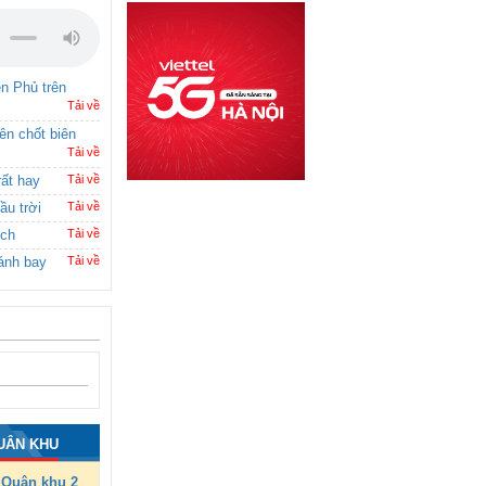
ên Phủ trên
Tải về
rên chốt biên
Tải về
rất hay
Tải về
ầu trời
Tải về
ích
Tải về
ánh bay
Tải về
UÂN KHU
Quân khu 2