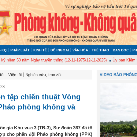
-KQ
PHÁP LUẬT
KINH TẾ
ĐỐI NGOẠI
VĂN HÓA
THỂ THAO
BẠN ĐỌC
PH
 50 năm Ngày truyền thống (12-11-1975/12-11-2025)
Ủy ban Kiểm tra Quân
ốt - Việc tốt
Nghiên cứu, trao đổi
VIDEO BÁO PHÒNG
023
n tập chiến thuật Vòng
 Pháo phòng không và
ốc gia Khu vực 3 (TB-3), Sư đoàn 367 đã tổ
hợp cho phân đội Pháo phòng không (PPK)