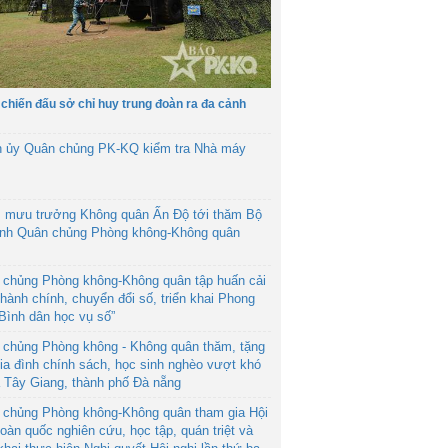
 chiến đấu sở chỉ huy trung đoàn ra đa cảnh
h ủy Quân chủng PK-KQ kiểm tra Nhà máy
 mưu trưởng Không quân Ấn Độ tới thăm Bộ
ệnh Quân chủng Phòng không-Không quân
 chủng Phòng không-Không quân tập huấn cải
hành chính, chuyển đổi số, triển khai Phong
“Bình dân học vụ số”
 chủng Phòng không - Không quân thăm, tặng
ia đình chính sách, học sinh nghèo vượt khó
ã Tây Giang, thành phố Đà nẵng
 chủng Phòng không-Không quân tham gia Hội
toàn quốc nghiên cứu, học tập, quán triệt và