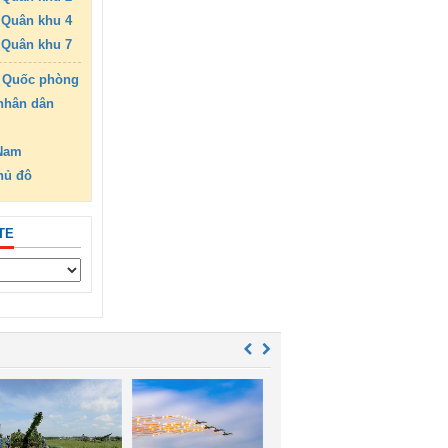
Quân khu 4
Quân khu 7
 Quốc phòng
nhân dân
 Nam
hủ đô
TE