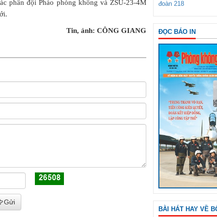
a các phân đội Pháo phòng không và ZSU-23-4M
đoàn 218
ới.
Tin, ảnh: CÔNG GIANG
ĐỌC BÁO IN
Gửi
BÀI HÁT HAY VỀ B