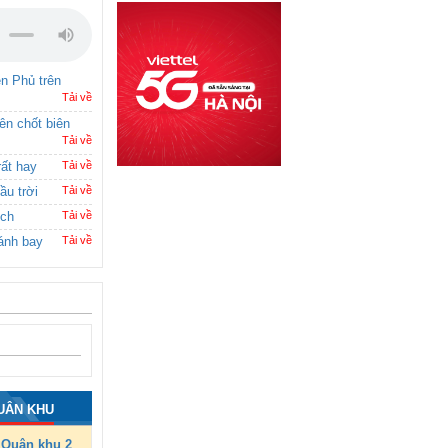
ên Phủ trên
Tải về
rên chốt biên
Tải về
rất hay
Tải về
ầu trời
Tải về
ích
Tải về
ánh bay
Tải về
UÂN KHU
Quân khu 2