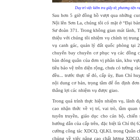
Duy trì việc kiểm tra giấy tờ, phương tiện 
Sau hơn 5 giờ đồng hồ vượt qua những cu
Nội lên Sơn La, chúng tôi có mặt ở “Đại b
Sư đoàn 371. Trong không gian mát lành, T
thiệu với chúng tôi nhiệm vụ chính trị trun
vụ canh gác, quản lý đất quốc phòng tại 
chuyến bay chuyên cơ phục vụ các đồng c
bàn đóng quân của đơn vị phân tán, khu vự
tiêu bảo vệ trên diện rộng, chưa có tường r
đều... trước thực tế đó, cấp ủy, Ban Chỉ 
nội dung cơ bản, trọng tâm để ổn định đơn 
thắng lợi các nhiệm vụ được giao.
Trong quá trình thực hiện nhiệm vụ, lãnh đạ
cao nhận thức về vị trí, vai trò, tầm qu
tuyên truyền, giáo dục cho cán bộ, chiến s
hướng dẫn của cấp trên, đặc biệt là Chỉ th
cường công tác XDCQ, QLKL trong Quân ch
chủng về việc nâng cao chất lượng XDCQ,