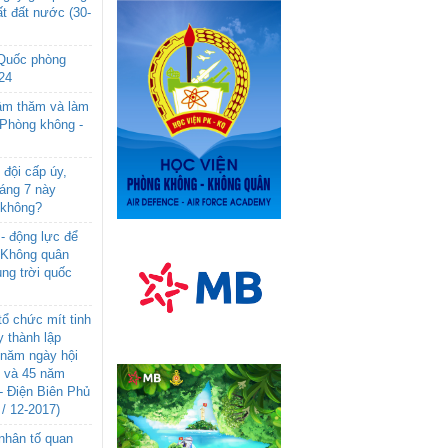
t đất nước (30-
 Quốc phòng
24
âm thăm và làm
 Phòng không -
đội cấp úy,
háng 7 này
 không?
- động lực để
-Không quân
ng trời quốc
ổ chức mít tinh
 thành lập
năm ngày hội
n và 45 năm
- Điện Biên Phủ
 / 12-2017)
- nhân tố quan