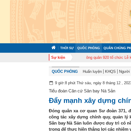
THỜI SỰ
QUỐC PHÒNG
QUÂN CHỦNG PK
tập huấn cán bộ năm 2026
Sự kiện
Trung đoàn Không quân 920 tổ chức Lễ kỷ niệm
QUỐC PHÒNG
Huấn luyện
KHQS
Người t
9 giờ:8 phút Thứ sáu, ngày 8 tháng 12 , 202
Tiểu đoàn Căn cứ Sân bay Nà Sản
Đẩy mạnh xây dựng chính
Đóng quân xa cơ quan Sư đoàn 371, đị
công tác xây dựng chính quy, quản lý
Sân bay Nà Sản luôn được duy trì có nề
trọng để thực hiện thắng lợi các nhiệm 