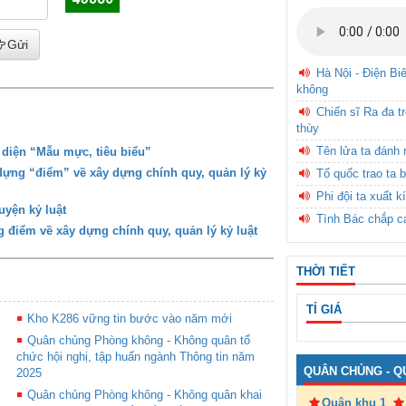
Gửi
Hà Nội - Điện Bi
không
Chiến sĩ Ra đa t
thùy
Tên lửa ta đánh 
diện “Mẫu mực, tiêu biểu”
dựng “điểm” về xây dựng chính quy, quản lý kỷ
Tổ quốc trao ta b
Phi đội ta xuất k
uyện kỷ luật
Tình Bác chắp c
 điểm về xây dựng chính quy, quản lý kỷ luật
THỜI TIẾT
TỈ GIÁ
Kho K286 vững tin bước vào năm mới
Quân chủng Phòng không - Không quân tổ
chức hội nghị, tập huấn ngành Thông tin năm
QUÂN CHỦNG - Q
2025
Quân chủng Phòng không - Không quân khai
Quân khu 1