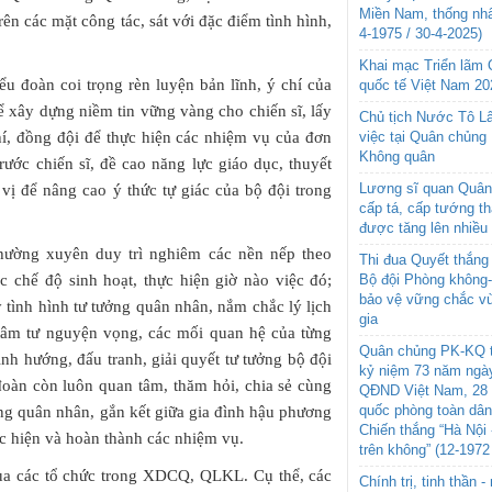
Miền Nam, thống nhấ
rên các mặt công tác, sát với đặc điểm tình hình,
4-1975 / 30-4-2025)
Khai mạc Triển lãm
ểu đoàn coi trọng rèn luyện bản lĩnh, ý chí của
quốc tế Việt Nam 20
để xây dựng niềm tin vững vàng cho chiến sĩ, lấy
Chủ tịch Nước Tô L
việc tại Quân chủng
hí, đồng đội để thực hiện các nhiệm vụ của đơn
Không quân
rước chiến sĩ, đề cao năng lực giáo dục, thuyết
Lương sĩ quan Quân 
vị để nâng cao ý thức tự giác của bộ đội trong
cấp tá, cấp tướng t
được tăng lên nhiều
thường xuyên duy trì nghiêm các nền nếp theo
Thi đua Quyết thắng 
Bộ đội Phòng không
c chế độ sinh hoạt, thực hiện giờ nào việc đó;
bảo vệ vững chắc vù
 tình hình tư tưởng quân nhân, nắm chắc lý lịch
gia
, tâm tư nguyện vọng, các mối quan hệ của từng
Quân chủng PK-KQ t
ịnh hướng, đấu tranh, giải quyết tư tưởng bộ đội
kỷ niệm 73 năm ngày
 đoàn còn luôn quan tâm, thăm hỏi, chia sẻ cùng
QĐND Việt Nam, 28 
quốc phòng toàn dâ
ưởng quân nhân, gắn kết giữa gia đình hậu phương
Chiến thắng “Hà Nội 
ực hiện và hoàn thành các nhiệm vụ.
trên không” (12-1972
của các tổ chức trong XDCQ, QLKL. Cụ thể, các
Chính trị, tinh thần 