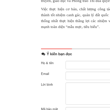
truyền, giáo dục và Phong trào Thi đua quyế
Việc thực hiện cơ bản, chất lượng công 
thành tốt nhiệm canh gác, quản lý đất quốc 
thống nhất thực hiện thắng lợi các nhiệm
mạnh toàn diện “mẫu mực, tiêu biểu”.
Ý kiến bạn đọc
Họ & tên
Email
Lời bình
Mã bảo mật