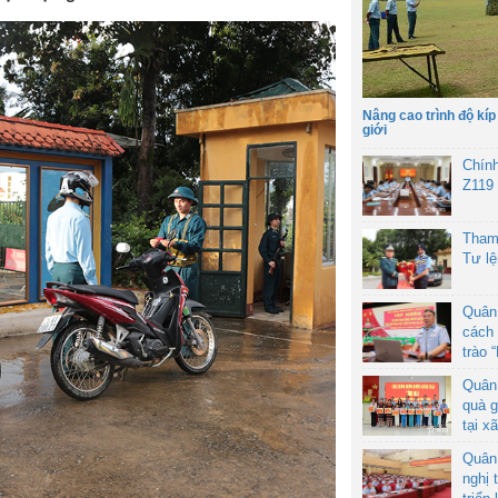
Nâng cao trình độ kíp
giới
Chín
Z119
Tham
Tư l
Quân
cách 
trào 
Quân
quà g
tại x
Quân
nghị 