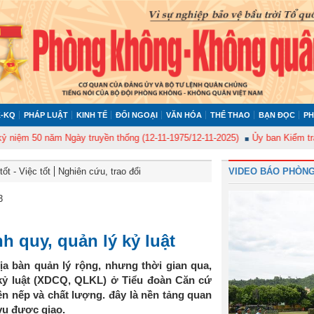
-KQ
PHÁP LUẬT
KINH TẾ
ĐỐI NGOẠI
VĂN HÓA
THỂ THAO
BẠN ĐỌC
PH
 50 năm Ngày truyền thống (12-11-1975/12-11-2025)
Ủy ban Kiểm tra Quân
ốt - Việc tốt
Nghiên cứu, trao đổi
VIDEO BÁO PHÒNG
3
 quy, quản lý kỷ luật
a bàn quản lý rộng, nhưng thời gian qua,
 kỷ luật (XDCQ, QLKL) ở Tiểu đoàn Căn cứ
n nếp và chất lượng. đây là nền tảng quan
vụ được giao.