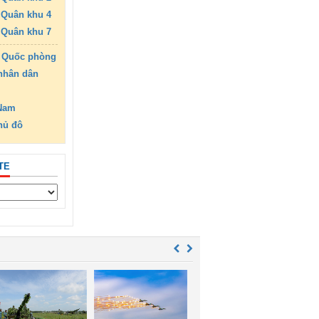
Quân khu 4
Quân khu 7
 Quốc phòng
nhân dân
 Nam
hủ đô
TE