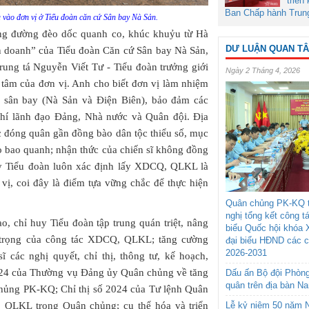
triển
Ban Chấp hành Trun
ra vào đơn vị ở Tiểu đoàn căn cứ Sân bay Nà Sản.
ng đường đèo dốc quanh co, khúc khuỷu từ Hà
DƯ LUẬN QUAN T
ản doanh” của Tiểu đoàn Căn cứ Sân bay Nà Sản,
rung tá Nguyễn Viết Tư - Tiểu đoàn trưởng giới
Ngày 2 Tháng 4, 2026
g tâm của đơn vị. Anh cho biết đơn vị làm nhiệm
2 sân bay (Nà Sản và Điện Biên), bảo đảm các
hí lãnh đạo Đảng, Nhà nước và Quân đội. Địa
c đóng quân gần đồng bào dân tộc thiểu số, mục
ào bao quanh; nhận thức của chiến sĩ không đồng
huy Tiểu đoàn luôn xác định lấy XDCQ, QLKL là
vị, coi đây là điểm tựa vững chắc để thực hiện
Quân chủng PK-KQ t
nghị tổng kết công t
o, chỉ huy Tiểu đoàn tập trung quán triệt, nâng
biểu Quốc hội khóa 
an trọng của công tác XDCQ, QLKL; tăng cường
đại biểu HĐND các 
2026-2031
ĩ các nghị quyết, chỉ thị, thông tư, kế hoạch,
ị 624 của Thường vụ Đảng ủy Quân chủng về tăng
Dấu ấn Bộ đội Phòn
quân trên địa bàn N
ủng PK-KQ; Chỉ thị số 2024 của Tư lệnh Quân
Lễ kỷ niệm 50 năm N
 QLKL trong Quân chủng; cụ thể hóa và triển