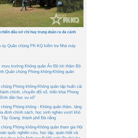
 chiến đấu sở chỉ huy trung đoàn ra đa cảnh
h ủy Quân chủng PK-KQ kiểm tra Nhà máy
 mưu trưởng Không quân Ấn Độ tới thăm Bộ
ệnh Quân chủng Phòng không-Không quân
 chủng Phòng không-Không quân tập huấn cải
hành chính, chuyển đổi số, triển khai Phong
“Bình dân học vụ số”
 chủng Phòng không - Không quân thăm, tặng
ia đình chính sách, học sinh nghèo vượt khó
ã Tây Giang, thành phố Đà nẵng
 chủng Phòng không-Không quân tham gia Hội
toàn quốc nghiên cứu, học tập, quán triệt và