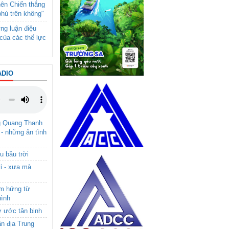
nên Chiến thắng
phủ trên không"
ng luận điệu
của các thế lực
ADIO
g Quang Thanh
 - những ân tình
u bầu trời
i - xưa mà
ảm hứng từ
hình
ơ ước tân binh
ận địa Trung