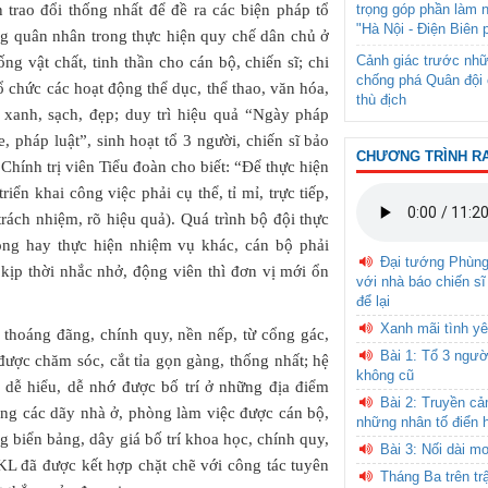
trọng góp phần làm 
trao đổi thống nhất để đề ra các biện pháp tổ
"Hà Nội - Điện Biên 
ồng quân nhân trong thực hiện quy chế dân chủ ở
Cảnh giác trước nhữ
ng vật chất, tinh thần cho cán bộ, chiến sĩ; chi
chống phá Quân đội 
 chức các hoạt động thể dục, thể thao, văn hóa,
thù địch
xanh, sạch, đẹp; duy trì hiệu quả “Ngày pháp
, pháp luật”, sinh hoạt tổ 3 người, chiến sĩ bảo
CHƯƠNG TRÌNH R
Chính trị viên Tiểu đoàn cho biết: “Để thực hiện
iển khai công việc phải cụ thể, tỉ mỉ, trực tiếp,
 trách nhiệm, rõ hiệu quả). Quá trình bộ đội thực
òng hay thực hiện nhiệm vụ khác, cán bộ phải
Đại tướng Phùn
kịp thời nhắc nhở, động viên thì đơn vị mới ổn
với nhà báo chiến sĩ
để lại
Xanh mãi tình yê
 thoáng đãng, chính quy, nền nếp, từ cổng gác,
Bài 1: Tổ 3 ngườ
được chăm sóc, cắt tỉa gọn gàng, thống nhất; hệ
không cũ
 dễ hiểu, dễ nhớ được bố trí ở những địa điểm
Bài 2: Truyền c
ong các dãy nhà ở, phòng làm việc được cán bộ,
những nhân tố điển 
g biển bảng, dây giá bố trí khoa học, chính quy,
Bài 3: Nối dài m
 đã được kết hợp chặt chẽ với công tác tuyên
Tháng Ba trên tr