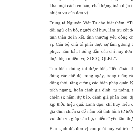
khai một cách cơ bản, chất lượng toàn diện t
nhiệm vụ của đơn vị.
Trung tá Nguyễn Viết Tư cho biết thêm: “Ti
đội ngũ cán bộ, người chỉ huy, làm trụ cột 
tinh thần đoàn kết, tình thương yêu đồng c
vị. Cán bộ chủ trì phải thực sự làm gương t
phục, nắm bắt, hướng dẫn của chỉ huy đơn 
thực hiện nhiệm vụ XDCQ, QLKL”.
Tìm hiểu chúng tôi được biết, Tiểu đoàn 
đúng các chế độ trong ngày, trong tuần; cá
đồng thời, tăng cường các biện pháp quản lý
trích ngang, hoàn cảnh gia đình, tư tưởng
chiến sĩ; nắm, dự báo, đánh giá phân loại, đ
kịp thời, hiệu quả. Lãnh đạo, chỉ huy Tiểu
gia đình chiến sĩ để nắm bắt tình hình tư t
với đơn vị, giúp cán bộ, chiến sĩ yên tâm th
Bên cạnh đó, đơn vị còn phát huy vai trò 