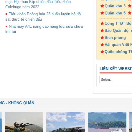
mạc Hội thao Kíp chiến đấu Tiểu đoàn
Quân khu 3
Colchuga năm 2022
Quân khu 5
Tiểu đoàn Phòng hóa 23 huấn luyện bộ đội
sát thực tế chiến đấu
Cổng TTĐT Bộ
Nhà máy A41 nâng cao năng lực sửa chữa
Báo Quân đội 
khí tài
Biên phòng
Hải quân Việt
Quốc phòng T
LIÊN KẾT WEBSI
NG - KHÔNG QUÂN