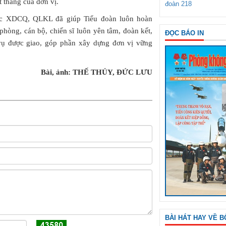
t thắng của đơn vị.
đoàn 218
tác XDCQ, QLKL đã giúp Tiểu đoàn luôn hoàn
phòng, cán bộ, chiến sĩ luôn yên tâm, đoàn kết,
ĐỌC BÁO IN
 vụ được giao, góp phần xây dựng đơn vị vững
Bài, ảnh: THẾ THỦY, ĐỨC LƯU
BÀI HÁT HAY VỀ B