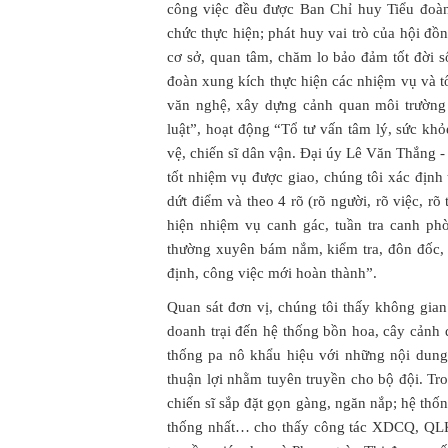
công việc đều được Ban Chỉ huy Tiểu đoàn 
chức thực hiện; phát huy vai trò của hội đ
cơ sở, quan tâm, chăm lo bảo đảm tốt đời số
đoàn xung kích thực hiện các nhiệm vụ và tổ
văn nghệ, xây dựng cảnh quan môi trường 
luật”, hoạt động “Tổ tư vấn tâm lý, sức khỏe
vệ, chiến sĩ dân vận. Đại úy Lê Văn Thắng - 
tốt nhiệm vụ được giao, chúng tôi xác định tr
dứt điểm và theo 4 rõ (rõ người, rõ việc, rõ
hiện nhiệm vụ canh gác, tuần tra canh ph
thường xuyên bám nắm, kiểm tra, đôn đốc, 
định, công việc mới hoàn thành”.
Quan sát đơn vị, chúng tôi thấy không gian
doanh trại đến hệ thống bồn hoa, cây cảnh 
thống pa nô khẩu hiệu với những nội dung
thuận lợi nhằm tuyên truyền cho bộ đội. Tr
chiến sĩ sắp đặt gọn gàng, ngăn nắp; hệ thốn
thống nhất… cho thấy công tác XDCQ, QLKL