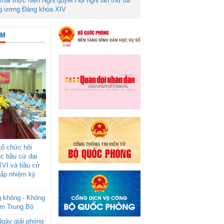
 khai thực hiện Nghị quyết Hội nghị lần thứ ba
g ương Đảng khóa XIV
ÂM
ổ chức hội
ác bầu cử đại
XVI và bầu cử
cấp nhiệm kỳ
g không - Không
am Trung Bộ
gày giải phóng