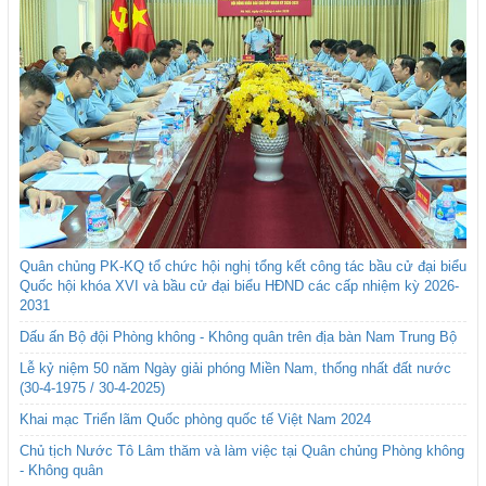
Quân chủng PK-KQ tổ chức hội nghị tổng kết công tác bầu cử đại biểu
Quốc hội khóa XVI và bầu cử đại biểu HĐND các cấp nhiệm kỳ 2026-
2031
Dấu ấn Bộ đội Phòng không - Không quân trên địa bàn Nam Trung Bộ
Lễ kỷ niệm 50 năm Ngày giải phóng Miền Nam, thống nhất đất nước
(30-4-1975 / 30-4-2025)
Khai mạc Triển lãm Quốc phòng quốc tế Việt Nam 2024
Chủ tịch Nước Tô Lâm thăm và làm việc tại Quân chủng Phòng không
- Không quân