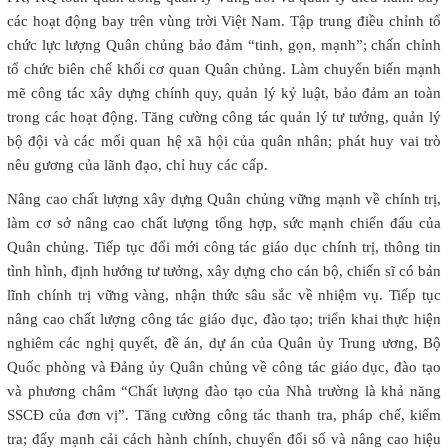
các hoạt động bay trên vùng trời Việt Nam. Tập trung điều chỉnh tổ
chức lực lượng Quân chủng bảo đảm “tinh, gọn, mạnh”; chấn chỉnh
tổ chức biên chế khối cơ quan Quân chủng. Làm chuyển biến mạnh
mẽ công tác xây dựng chính quy, quản lý kỷ luật, bảo đảm an toàn
trong các hoạt động. Tăng cường công tác quản lý tư tưởng, quản lý
bộ đội và các mối quan hệ xã hội của quân nhân; phát huy vai trò
nêu gương của lãnh đạo, chỉ huy các cấp.
Nâng cao chất lượng xây dựng Quân chủng vững mạnh về chính trị,
làm cơ sở nâng cao chất lượng tổng hợp, sức mạnh chiến đấu của
Quân chủng. Tiếp tục đổi mới công tác giáo dục chính trị, thông tin
tình hình, định hướng tư tưởng, xây dựng cho cán bộ, chiến sĩ có bản
lĩnh chính trị vững vàng, nhận thức sâu sắc về nhiệm vụ. Tiếp tục
nâng cao chất lượng công tác giáo dục, đào tạo; triển khai thực hiện
nghiêm các nghị quyết, đề án, dự án của Quân ủy Trung ương, Bộ
Quốc phòng và Đảng ủy Quân chủng về công tác giáo dục, đào tạo
và phương châm “Chất lượng đào tạo của Nhà trường là khả năng
SSCĐ của đơn vị”. Tăng cường công tác thanh tra, pháp chế, kiểm
tra; đẩy mạnh cải cách hành chính, chuyển đổi số và nâng cao hiệu