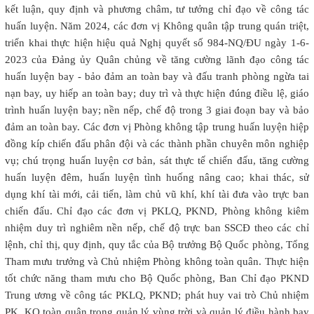
kết luận, quy định và phương châm, tư tưởng chỉ đạo về công tác
huấn luyện. Năm 2024, các đơn vị Không quân tập trung quán triệt,
triển khai thực hiện hiệu quả Nghị quyết số 984-NQ/ĐU ngày 1-6-
2023 của Đảng ủy Quân chủng về tăng cường lãnh đạo công tác
huấn luyện bay - bảo đảm an toàn bay và đấu tranh phòng ngừa tai
nạn bay, uy hiếp an toàn bay; duy trì và thực hiện đúng điều lệ, giáo
trình huấn luyện bay; nền nếp, chế độ trong 3 giai đoạn bay và bảo
đảm an toàn bay. Các đơn vị Phòng không tập trung huấn luyện hiệp
đồng kíp chiến đấu phân đội và các thành phần chuyên môn nghiệp
vụ; chú trọng huấn luyện cơ bản, sát thực tế chiến đấu, tăng cường
huấn luyện đêm, huấn luyện tình huống nâng cao; khai thác, sử
dụng khí tài mới, cải tiến, làm chủ vũ khí, khí tài đưa vào trực ban
chiến đấu. Chỉ đạo các đơn vị PKLQ, PKND, Phòng không kiêm
nhiệm duy trì nghiêm nền nếp, chế độ trực ban SSCĐ theo các chỉ
lệnh, chỉ thị, quy định, quy tắc của Bộ trưởng Bộ Quốc phòng, Tổng
Tham mưu trưởng và Chủ nhiệm Phòng không toàn quân. Thực hiện
tốt chức năng tham mưu cho Bộ Quốc phòng, Ban Chỉ đạo PKND
Trung ương về công tác PKLQ, PKND; phát huy vai trò Chủ nhiệm
PK, KQ toàn quân trong quản lý vùng trời và quản lý điều hành bay