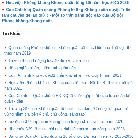
Học viện Phòng không-Không quân tổng kết năm học 2025-2026
Cục Chính trị Quân chủng Phòng không-Không quân duyệt Triển
lãm chuyên đề lần thứ 3 - Một số trận đánh độc đáo của Bộ đội
Phòng không-Không quân
Tin khác
Quân chủng Phòng không - Không quân bế mạc Hội thao Thể dục thể
thao năm 2019
Truyền thống là động lực để đơn vị vươn lên
Nặng nghĩa tri ân, thắm tình quân dân
Cụm An ninh khu vực A31 triển khai nhiệm vụ Quý II năm 2021
Học viện Phòng không - Không quân tổ chức Hội thi Bí thư chi bộ giỏi
năm 2021
Cục Chính trị Quân chủng PK-KQ tổ chức gặp mặt giao lưu đoàn kết
quân - dân
Trường Sĩ quan Không quân tổ chức Tọa đàm “Cán bộ, sĩ quan trẻ
vững niềm tin, bền ý chí, chủ động, sáng tạo”
Sư đoàn 377 tập huấn khung huấn luyện chiến sĩ mới năm 2026
Nhà máy A29 tổ chức hội nghị đại biểu người lao động năm 2026
Đảng bộ Đoàn An Điều dưỡng 18 tổ chức Đại hội nhiệm kỳ 2025-2030