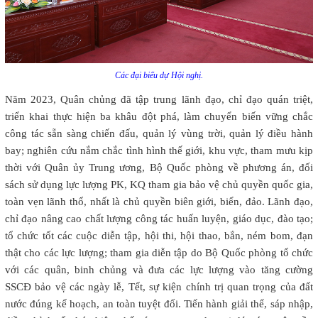
Các đại biểu dự Hội nghị.
Năm 2023, Quân chủng đã tập trung lãnh đạo, chỉ đạo quán triệt,
triển khai thực hiện ba khâu đột phá, làm chuyển biến vững chắc
công tác sẵn sàng chiến đấu, quản lý vùng trời, quản lý điều hành
bay; nghiên cứu nắm chắc tình hình thế giới, khu vực, tham mưu kịp
thời với Quân ủy Trung ương, Bộ Quốc phòng về phương án, đối
sách sử dụng lực lượng PK, KQ tham gia bảo vệ chủ quyền quốc gia,
toàn vẹn lãnh thổ, nhất là chủ quyền biên giới, biển, đảo. Lãnh đạo,
chỉ đạo nâng cao chất lượng công tác huấn luyện, giáo dục, đào tạo;
tổ chức tốt các cuộc diễn tập, hội thi, hội thao, bắn, ném bom, đạn
thật cho các lực lượng; tham gia diễn tập do Bộ Quốc phòng tổ chức
với các quân, binh chủng và đưa các lực lượng vào tăng cường
SSCĐ bảo vệ các ngày lễ, Tết, sự kiện chính trị quan trọng của đất
nước đúng kế hoạch, an toàn tuyệt đối. Tiến hành giải thể, sáp nhập,