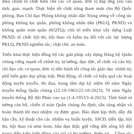
điều chỉnh tổ chức biên chế các cơ quan, đơn vị đáp ứng yêu cầu
tinh, gọn, mạnh. Thực hiện tốt chức năng tham mưu cho Bộ Quốc
phòng, Ban Chỉ đạo Phòng không nhân dân Trung ương về công tác
phòng không lục quân, phòng không nhân dân (PKLQ, PKND) và
không quân toàn quân (KQTQ); chủ trì triển khai xây dựng Luật
PKND; tổ chức hội thi, hội thao và kiểm tra đối với các lực lượng
PKLQ, PKND nghiêm túc, chặt chẽ, an toàn.
Triển khai thực hiện đồng bộ các giải pháp xây dựng Đảng bộ Quân
chủng vững mạnh về chính trị, tư tưởng, đạo đức, tổ chức và cán bộ;
chỉ đạo các cơ quan, đơn vị tiến hành tốt công tác giáo dục chính trị;
phổ biến giáo dục pháp luật. Phát động, tổ chức có hiệu quả các hoạt
động tuyên truyền, thi đua, trọng tâm dịp kỷ niệm 60 năm Ngày
truyền thống Quân chủng (22-10-1963/22-10-2023); 70 năm Ngày
truyền thống Bộ đội Pháo cao xạ (1-4-1953/1-4-2023). Tình hình tư
tưởng cán bộ, chiến sĩ toàn Quân chủng ổn định, sẵn sàng nhận và
hoàn thành tốt mọi nhiệm vụ được giao. Bảo đảm kịp thời, đầy đủ
hậu cần, kỹ thuật cho các nhiệm vụ huấn luyện, SSCĐ, diễn tập, hội
thi, hội thao và ném bom, bắn đạn thật; giữ vững đời sống bộ đội
trong điều kiện biến động của giá cả thị trường, thiên tai… Công tác