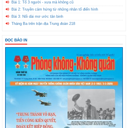
Bài 1: Tổ 3 người - xưa mà không cũ
Bài 2: Truyền cảm hứng từ những nhân tố điển hình
Bài 3: Nối dài mơ ước tân binh
Tháng Ba trên trận địa Trung đoàn 218
ĐỌC BÁO IN