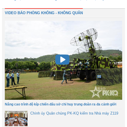
VIDEO BÁO PHÒNG KHÔNG - KHÔNG QUÂN
Nâng cao trình độ kíp chiến đấu sở chỉ huy trung đoàn ra đa cảnh giới
Chính ủy Quân chủng PK-KQ kiểm tra Nhà máy Z119