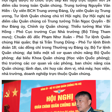
Hội nghị được tổ chức trực tiếp kết hợp trực tuyến với 14
điểm cầu trong toàn Quân chủng. Trung tướng Nguyễn Văn
Hiền - Ủy viên BCH Trung ương Đảng, Ủy viên Quân ủy Trung
ương, Tư lệnh Quân chủng chủ trì Hội nghị. Dự Hội nghị tại
điểm cầu Quân chủng có Trung tướng Trần Ngọc Quyến - Bí
thư Đảng ủy, Chính ủy Quân chủng; Thiếu tướng Mai Văn
Hồng - Phó Cục trưởng Cục Nhà trường (Bộ Tổng Tham
mưu); Chuẩn đô đốc Phạm Như Xuân - Phó Tư lệnh Quân
chủng Hải quân; Đại tá Trần Trung Dũng - Phó Tư lệnh Binh
đoàn 18; các đồng chí trong Thường vụ Đảng ủy, Bộ Tư lệnh
Quân chủng; đại biểu một số cơ quan chức năng Bộ Quốc
phòng; đại biểu Khoa Quân chủng (Học viện Quốc phòng);
thủ trưởng các cơ quan và các phòng, ban chức năng của
Quân chủng; lãnh đạo, chỉ huy các đơn vị, nhà máy, học viện,
nhà trường, doanh nghiệp trực thuộc Quân chủng.