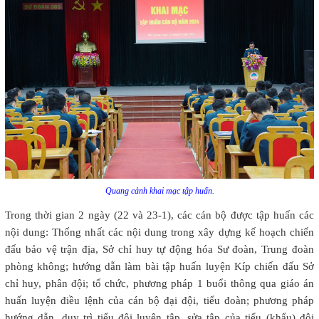
Quang cảnh khai mạc tập huấn.
Trong thời gian 2 ngày (22 và 23-1), các cán bộ được tập huấn các
nội dung: Thống nhất các nội dung trong xây dựng kế hoạch chiến
đấu bảo vệ trận địa, Sở chỉ huy tự động hóa Sư đoàn, Trung đoàn
phòng không; hướng dẫn làm bài tập huấn luyện Kíp chiến đấu Sở
chỉ huy, phân đội; tổ chức, phương pháp 1 buổi thông qua giáo án
huấn luyện điều lệnh của cán bộ đại đội, tiểu đoàn; phương pháp
hướng dẫn, duy trì tiểu đội luyện tập, sửa tập của tiểu (khẩu) đội