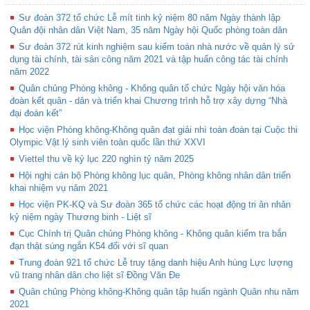
Sư đoàn 372 tổ chức Lễ mít tinh kỷ niệm 80 năm Ngày thành lập
Quân đội nhân dân Việt Nam, 35 năm Ngày hội Quốc phòng toàn dân
Sư đoàn 372 rút kinh nghiệm sau kiểm toán nhà nước về quản lý sử
dụng tài chính, tài sản công năm 2021 và tập huấn công tác tài chính
năm 2022
Quân chủng Phòng không - Không quân tổ chức Ngày hội văn hóa
đoàn kết quân - dân và triển khai Chương trình hỗ trợ xây dựng “Nhà
đại đoàn kết”
Học viện Phòng không-Không quân đạt giải nhì toàn đoàn tại Cuộc thi
Olympic Vật lý sinh viên toàn quốc lần thứ XXVI
Viettel thu về kỷ lục 220 nghìn tỷ năm 2025
Hội nghị cán bộ Phòng không lục quân, Phòng không nhân dân triển
khai nhiệm vụ năm 2021
Học viện PK-KQ và Sư đoàn 365 tổ chức các hoạt động tri ân nhân
kỷ niệm ngày Thương binh - Liệt sĩ
Cục Chính trị Quân chủng Phòng không - Không quân kiểm tra bắn
đạn thật súng ngắn K54 đối với sĩ quan
Trung đoàn 921 tổ chức Lễ truy tặng danh hiệu Anh hùng Lực lượng
vũ trang nhân dân cho liệt sĩ Đồng Văn Đe
Quân chủng Phòng không-Không quân tập huấn ngành Quân nhu năm
2021