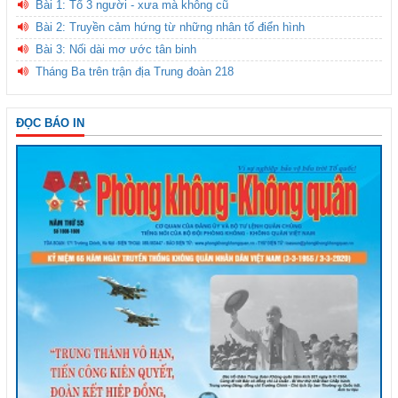
Bài 1: Tổ 3 người - xưa mà không cũ
Bài 2: Truyền cảm hứng từ những nhân tố điển hình
Bài 3: Nối dài mơ ước tân binh
Tháng Ba trên trận địa Trung đoàn 218
ĐỌC BÁO IN