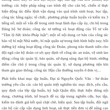
trưởng; các biện pháp nâng cao trình độ cho cán bộ, chiến sĩ thực
hiện động tác điều lệnh vận dụng vào quá trình sinh hoạt, học tập,
công tác hằng ngày; tổ chức, phương pháp huấn luyện và kiểm tra 3
tiếng nổ; một số vấn đề trong sinh hoạt lãnh đạo cấp ủy, chi bộ trong
Đảng bộ Sư đoàn; công tác tư tưởng và hoạt động của Tổ tư vấn
“Tâm lý-Sức khỏe-Pháp luật”; một số nội dung cơ bản của công tác
bảo vệ bí mật Nhà nước, bí mật quân sự trong tình hình hiện nay; bồi
dưỡng kỹ năng hoạt động công tác Đoàn, phong trào thanh niên cho
đội ngũ cán bộ đoàn cơ sở; quy định về công tác an toàn, vệ sinh lao
động; công tác quản lý, bảo quản, sử dụng súng đạn bộ binh; những
điểm cần chú ý trong công tác quản lý, sử dụng phương tiện khi
tham gia giao thông; công tác Hậu cần thường xuyên ở đơn vị…
Phát biểu khai mạc tập huấn, Đại tá Nguyễn Quốc Văn - Sư đoàn
trưởng yêu cầu các cán bộ quán triệt nghiêm túc mục đích, yêu cầu,
quy định của lớp tập huấn, kỷ luật Quân đội; thực hiện đúng nội
dung, chương trình, kế hoạch đề ra; tập trung nghiên cứu, học tập,
kiểm tra đánh giá kết quả chặt chẽ, hiệu quả. Sau tập huấn, đội ngũ
cán bộ các cấp vận dụng linh hoạt, sát thực tiễn đơn vị để nâng cao