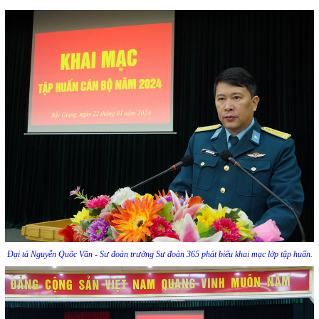
Đại tá Nguyễn Quốc Văn - Sư đoàn trưởng Sư đoàn 365 phát biểu khai mạc lớp tập huấn.