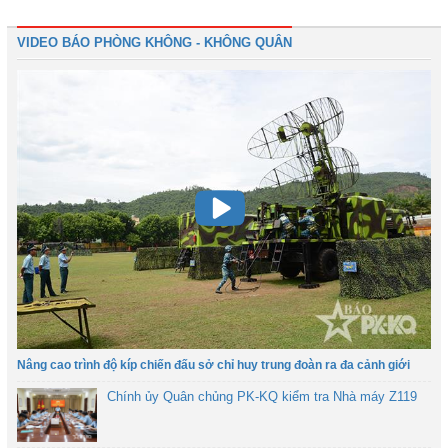
VIDEO BÁO PHÒNG KHÔNG - KHÔNG QUÂN
Nâng cao trình độ kíp chiến đấu sở chỉ huy trung đoàn ra đa cảnh giới
Chính ủy Quân chủng PK-KQ kiểm tra Nhà máy Z119