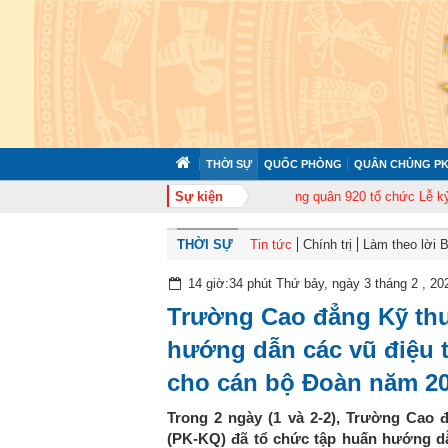
THỜI SỰ
QUỐC PHÒNG
QUÂN CHỦNG PK
p huấn cán bộ năm 2026
Trung đoàn Không quân 920 tổ chức Lễ kỷ niệm 5
Sự kiện
THỜI SỰ
Tin tức
Chính trị
Làm theo lời 
14 giờ:34 phút Thứ bảy, ngày 3 tháng 2 , 20
Trường Cao đẳng Kỹ th
hướng dẫn các vũ điệu t
cho cán bộ Đoàn năm 2
Trong 2 ngày (1 và 2-2), Trường Cao
(PK-KQ) đã tổ chức tập huấn hướng dẫn