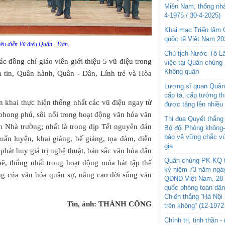
Miền Nam, thống nhấ
4-1975 / 30-4-2025)
Khai mạc Triển lãm
quốc tế Việt Nam 20
iểu diễn Vũ điệu Quân - Dân.
Chủ tịch Nước Tô L
ác đồng chí giáo viên giới thiệu 5 vũ điệu trong
việc tại Quân chủng
Không quân
m tin, Quân hành, Quân - Dân, Lính trẻ và Hòa
Lương sĩ quan Quân 
cấp tá, cấp tướng t
n khai thực hiện thống nhất các vũ điệu ngay từ
được tăng lên nhiều
phong phú, sôi nổi trong hoạt động văn hóa văn
Thi đua Quyết thắng 
n Nhà trường; nhất là trong dịp Tết nguyên đán
Bộ đội Phòng không
bảo vệ vững chắc vù
ấn luyện, khai giảng, bế giảng, tọa đàm, diễn
gia
 phát huy giá trị nghệ thuật, bản sắc văn hóa dân
Quân chủng PK-KQ t
ẽ, thống nhất trong hoạt động múa hát tập thể
kỷ niệm 73 năm ngày
rưng của văn hóa quân sự, nâng cao đời sống văn
QĐND Việt Nam, 28 
quốc phòng toàn dâ
Chiến thắng “Hà Nội 
Tin, ảnh: THÀNH CÔNG
trên không” (12-1972
Chính trị, tinh thần 