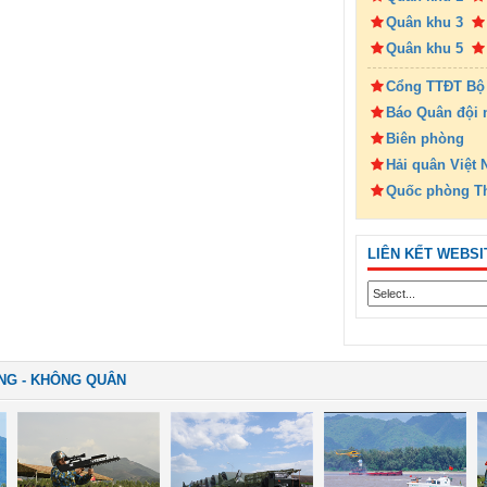
Quân khu 3
Quân khu 5
Cổng TTĐT Bộ
Báo Quân đội 
Biên phòng
Hải quân Việt
Quốc phòng T
LIÊN KẾT WEBSI
NG - KHÔNG QUÂN