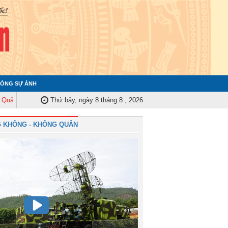
ÓNG SỰ ẢNH
y Trung ương tập huấn nghiệp vụ công tác kiểm tra, giám sát năm 2025
Thứ bảy, ngày 8 tháng 8 , 2026
Q
 KHÔNG - KHÔNG QUÂN