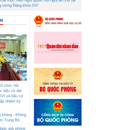
 khai thực hiện Nghị quyết Hội nghị lần thứ ba
g ương Đảng khóa XIV
ÂM
ổ chức hội
ác bầu cử đại
XVI và bầu cử
cấp nhiệm kỳ
g không - Không
am Trung Bộ
gày giải phóng