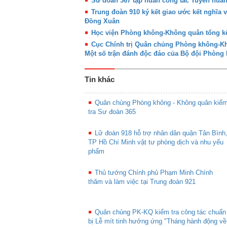
Sư đoàn 367 tập huấn công tác Tuyên huấ
Trung đoàn 910 ký kết giao ước kết nghĩa 
Đồng Xuân
Học viện Phòng không-Không quân tổng kế
Cục Chính trị Quân chủng Phòng không-Khô
Một số trận đánh độc đáo của Bộ đội Phòn
Tin khác
Quân chủng Phòng không - Không quân kiể
tra Sư đoàn 365
Lữ đoàn 918 hỗ trợ nhân dân quận Tân Bình
TP Hồ Chí Minh vật tư phòng dịch và nhu yếu
phẩm
Thủ tướng Chính phủ Phạm Minh Chính
thăm và làm việc tại Trung đoàn 921
Quân chủng PK-KQ kiểm tra công tác chuẩn
bị Lễ mít tinh hưởng ứng "Tháng hành động về