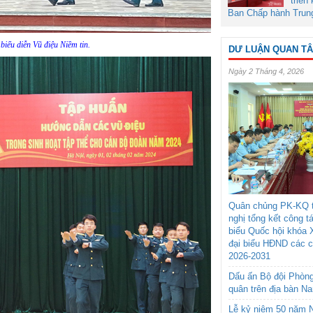
triển
Ban Chấp hành Trun
biểu diễn Vũ điệu Niềm tin.
DƯ LUẬN QUAN T
Ngày 2 Tháng 4, 2026
Quân chủng PK-KQ t
nghị tổng kết công t
biểu Quốc hội khóa 
đại biểu HĐND các 
2026-2031
Dấu ấn Bộ đội Phòn
quân trên địa bàn N
Lễ kỷ niệm 50 năm N