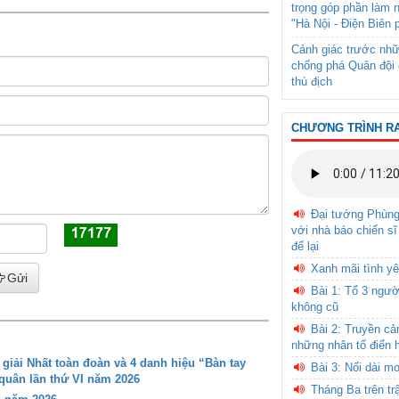
trọng góp phần làm 
"Hà Nội - Điện Biên 
Cảnh giác trước nhữ
chống phá Quân đội 
thù địch
CHƯƠNG TRÌNH R
Đại tướng Phùn
với nhà báo chiến sĩ
để lại
Xanh mãi tình yê
Gửi
Bài 1: Tổ 3 ngườ
không cũ
Bài 2: Truyền c
những nhân tố điển 
iải Nhất toàn đoàn và 4 danh hiệu “Bàn tay
Bài 3: Nối dài m
 quân lần thứ VI năm 2026
Tháng Ba trên tr