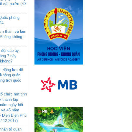
t đất nước (30-
 Quốc phòng
24
âm thăm và làm
 Phòng không -
đội cấp úy,
háng 7 này
 không?
- động lực để
-Không quân
ng trời quốc
ổ chức mít tinh
 thành lập
năm ngày hội
n và 45 năm
- Điện Biên Phủ
 / 12-2017)
- nhân tố quan