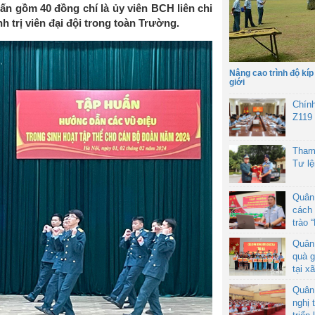
n gồm 40 đồng chí là ủy viên BCH liên chi
nh trị viên đại đội trong toàn Trường.
Nâng cao trình độ kíp
giới
Chín
Z119
Tham
Tư l
Quân
cách 
trào 
Quân
quà g
tại x
Quân
nghị 