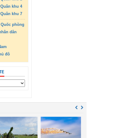
Quân khu 4
Quân khu 7
 Quốc phòng
nhân dân
 Nam
hủ đô
TE