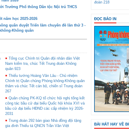
n năm 2026
đoàn 218
với Trường Phổ thông Dân tộc Nội trú THCS
t năm học 2025-2026
ĐỌC BÁO IN
ng quân duyệt Triển lãm chuyên đề lần thứ 3 -
g không-Không quân
m
Tổng cục Chính trị Quân đội nhân dân Việt
Nam kiểm tra, chúc Tết Trung đoàn Không
quân 923
,
Thiếu tướng Hoàng Văn Lâu - Chủ nhiệm
Chính trị Quân chủng Phòng không-Không quân
thăm và chúc Tết cán bộ, chiến sĩ Trung đoàn
267
Quân chủng PK-KQ tổ chức hội nghị tổng kết
công tác bầu cử đại biểu Quốc hội khóa XVI và
bầu cử đại biểu HĐND các cấp nhiệm kỳ 2026-
2031
Trung đoàn 292 bàn giao Nhà đồng đội tặng
BÀI HÁT HAY VỀ B
gia đình Thiếu tá QNCN Trần Văn Việt