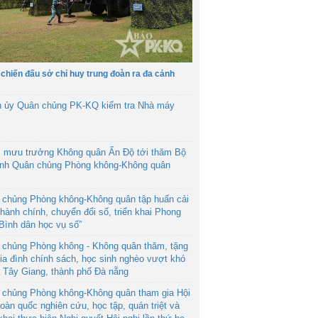
 chiến đấu sở chỉ huy trung đoàn ra đa cảnh
h ủy Quân chủng PK-KQ kiểm tra Nhà máy
 mưu trưởng Không quân Ấn Độ tới thăm Bộ
ệnh Quân chủng Phòng không-Không quân
 chủng Phòng không-Không quân tập huấn cải
hành chính, chuyển đổi số, triển khai Phong
“Bình dân học vụ số”
 chủng Phòng không - Không quân thăm, tặng
ia đình chính sách, học sinh nghèo vượt khó
ã Tây Giang, thành phố Đà nẵng
 chủng Phòng không-Không quân tham gia Hội
toàn quốc nghiên cứu, học tập, quán triệt và