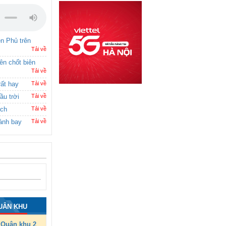
ên Phủ trên
Tải về
rên chốt biên
Tải về
rất hay
Tải về
ầu trời
Tải về
ích
Tải về
ánh bay
Tải về
UÂN KHU
Quân khu 2