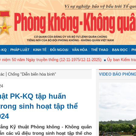
-KQ
PHÁP LUẬT
KINH TẾ
ĐỐI NGOẠI
VĂN HÓA
THỂ THAO
BẠN ĐỌC
PH
0 năm Ngày truyền thống (12-11-1975/12-11-2025)
Ủy ban Kiểm tra Quân ủ
Bác
Chống "Diễn biến hòa bình"
VIDEO BÁO PHÒNG
24
uật PK-KQ tập huấn
rong sinh hoạt tập thể
024
 đẳng Kỹ thuật Phòng không - Không quân
 các vũ điệu trong sinh hoạt tập thể cho