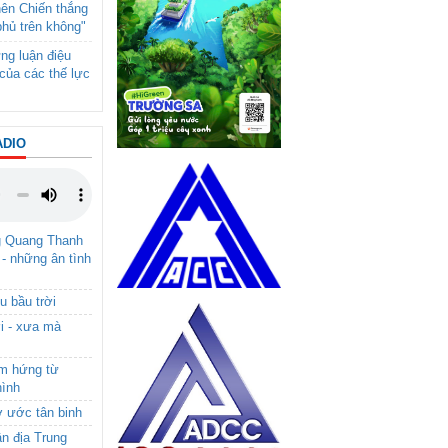
nên Chiến thắng
phủ trên không"
ng luận điệu
của các thế lực
ADIO
g Quang Thanh
 - những ân tình
u bầu trời
i - xưa mà
ảm hứng từ
hình
ơ ước tân binh
ận địa Trung