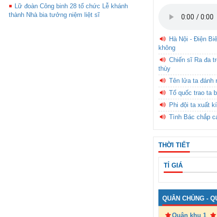
Lữ đoàn Công binh 28 tổ chức Lễ khánh
thành Nhà bia tưởng niệm liệt sĩ
Hà Nội - Điện Bi
không
Chiến sĩ Ra đa t
thùy
Tên lửa ta đánh 
Tổ quốc trao ta b
Phi đội ta xuất k
Tình Bác chắp c
THỜI TIẾT
TỈ GIÁ
QUÂN CHỦNG - Q
Quân khu 1