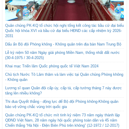
Quân chủng PK-KQ tổ chức hội nghị tổng kết công tác bầu cử đại biểu
Quốc hội khóa XVI và bầu cử đại biểu HĐND các cấp nhiệm kỳ 2026-
2031
Dấu ấn Bộ đội Phòng không - Không quân trên địa bàn Nam Trung Bộ
Lễ kỷ niệm 50 năm Ngày giải phóng Miền Nam, thống nhất đất nước
(30-4-1975 / 30-4-2025)
Khai mạc Triển lãm Quốc phòng quốc tế Việt Nam 2024
Chủ tịch Nước Tô Lâm thăm và làm việc tại Quân chủng Phòng không
- Không quân
Lương sĩ quan Quân đội cấp úy, cấp tá, cấp tướng tháng 7 này được
tăng lên nhiều không?
Thi đua Quyết thắng - động lực để Bộ đội Phòng không-Không quân
bảo vệ vững chắc vùng trời quốc gia
Quân chủng PK-KQ tổ chức mít tinh kỷ niệm 73 năm ngày thành lập
QĐND Việt Nam, 28 năm ngày hội quốc phòng toàn dân và 45 năm
Chiến thắng “Hà Nội - Điện Biên Phủ trên không” (12-1972 / 12-2017)