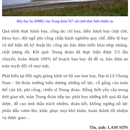
Máy bay Su-30MK2 của Trung đoàn 927 cất cánh thực hiện nhiệm vụ.
Quá trình thực hành bay, công tác chỉ huy, điều hành bay chặt chẽ,
khoa học; đội ngũ phi công chấp hành nghiêm quy chế, điều lệ bay
và thể hiện tốt kỹ thuật lái; công tác bảo đảm triển khai nhịp nhàng,
chất lượng tốt. Kết quả: Trung đoàn đã thực hiện được 5/5 lần
chuyến, hoàn thành 100% kế hoạch ban bay đã đề ra, bảo đảm an
toàn tuyệt đối về mọi mặt.
Phát biểu tại Hội nghị giảng bình sơ bộ sau ban bay, Đại tá Lê Chung
Nam - Sư đoàn trưởng biểu dương những nỗ lực, cố gắng của toàn
thể cán bộ, phi công, chiến sĩ Trung đoàn. Đồng thời yêu cầu trong
thời gian tới, toàn Trung đoàn tiếp tục phát huy những kết quả đã đạt
được, đề cao tinh thần trách nhiệm, đoàn kết, không ngừng nỗ lực
phấn đấu vươn lên, khắc phục mọi khó khăn, hoàn thành tốt nhiệm
vụ được giao…
Tin, ảnh: LAM SƠN