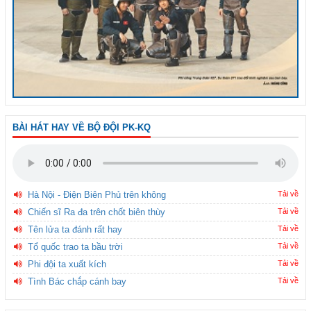
BÀI HÁT HAY VỀ BỘ ĐỘI PK-KQ
Hà Nội - Điện Biên Phủ trên không
Tải về
Chiến sĩ Ra đa trên chốt biên thùy
Tải về
Tên lửa ta đánh rất hay
Tải về
Tổ quốc trao ta bầu trời
Tải về
Phi đội ta xuất kích
Tải về
Tình Bác chắp cánh bay
Tải về