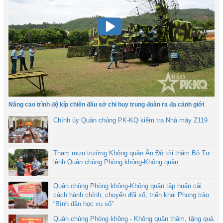
Nâng cao trình độ kíp chiến đấu sở chỉ huy trung đoàn ra đa cảnh giới
Chính ủy Quân chủng PK-KQ kiểm tra Nhà máy Z119
Tham mưu trưởng Không quân Ấn Độ tới thăm Bộ Tư
lệnh Quân chủng Phòng không-Không quân
Quân chủng Phòng không-Không quân tập huấn cải
cách hành chính, chuyển đổi số, triển khai Phong trào
“Bình dân học vụ số”
Quân chủng Phòng không - Không quân thăm, tặng quà