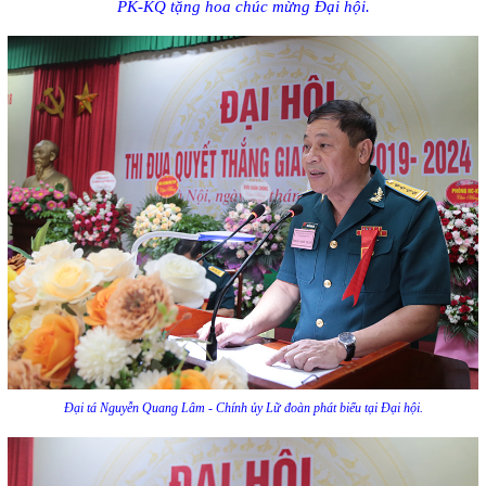
PK-KQ tặng hoa chúc mừng Đại hội.
Đại tá Nguyễn Quang Lâm - Chính ủy Lữ đoàn phát biểu tại Đại hội.