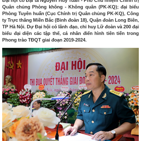
Đại hội có Đại tá Nguyễn Huy Tuấn - Phó Chủ nhiệm Chính trị
Quân chủng Phòng không - Không quân (PK-KQ); đại biểu
Phòng Tuyên huấn (Cục Chính trị Quân chủng PK-KQ), Công
ty Trực thăng Miền Bắc (Binh đoàn 18), Quận đoàn Long Biên,
TP Hà Nội. Dự Đại hội có lãnh đạo, chỉ huy Lữ đoàn và 200 đại
biểu đại diện các tập thể, cá nhân điển hình tiên tiến trong
Phong trào TĐQT giai đoạn 2019-2024.