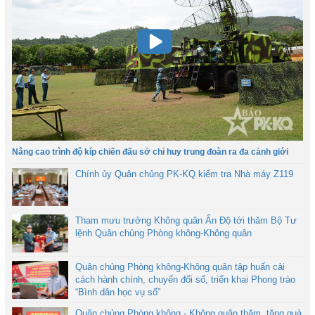
Nâng cao trình độ kíp chiến đấu sở chỉ huy trung đoàn ra đa cảnh giới
Chính ủy Quân chủng PK-KQ kiểm tra Nhà máy Z119
Tham mưu trưởng Không quân Ấn Độ tới thăm Bộ Tư
lệnh Quân chủng Phòng không-Không quân
Quân chủng Phòng không-Không quân tập huấn cải
cách hành chính, chuyển đổi số, triển khai Phong trào
“Bình dân học vụ số”
Quân chủng Phòng không - Không quân thăm, tặng quà