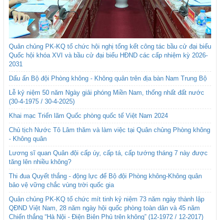
Quân chủng PK-KQ tổ chức hội nghị tổng kết công tác bầu cử đại biểu
Quốc hội khóa XVI và bầu cử đại biểu HĐND các cấp nhiệm kỳ 2026-
2031
Dấu ấn Bộ đội Phòng không - Không quân trên địa bàn Nam Trung Bộ
Lễ kỷ niệm 50 năm Ngày giải phóng Miền Nam, thống nhất đất nước
(30-4-1975 / 30-4-2025)
Khai mạc Triển lãm Quốc phòng quốc tế Việt Nam 2024
Chủ tịch Nước Tô Lâm thăm và làm việc tại Quân chủng Phòng không
- Không quân
Lương sĩ quan Quân đội cấp úy, cấp tá, cấp tướng tháng 7 này được
tăng lên nhiều không?
Thi đua Quyết thắng - động lực để Bộ đội Phòng không-Không quân
bảo vệ vững chắc vùng trời quốc gia
Quân chủng PK-KQ tổ chức mít tinh kỷ niệm 73 năm ngày thành lập
QĐND Việt Nam, 28 năm ngày hội quốc phòng toàn dân và 45 năm
Chiến thắng “Hà Nội - Điện Biên Phủ trên không” (12-1972 / 12-2017)