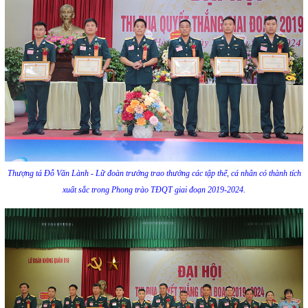
Thượng tá Đỗ Văn Lành - Lữ đoàn trưởng trao thưởng các tập thể, cá nhân có thành tích
xuất sắc trong Phong trào TĐQT giai đoạn 2019-2024.