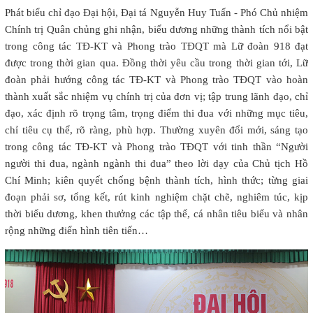
Phát biểu chỉ đạo Đại hội, Đại tá Nguyễn Huy Tuấn - Phó Chủ nhiệm
Chính trị Quân chủng ghi nhận, biểu dương những thành tích nổi bật
trong công tác TĐ-KT và Phong trào TĐQT mà Lữ đoàn 918 đạt
được trong thời gian qua. Đồng thời yêu cầu trong thời gian tới, Lữ
đoàn phải hướng công tác TĐ-KT và Phong trào TĐQT vào hoàn
thành xuất sắc nhiệm vụ chính trị của đơn vị; tập trung lãnh đạo, chỉ
đạo, xác định rõ trọng tâm, trọng điểm thi đua với những mục tiêu,
chỉ tiêu cụ thể, rõ ràng, phù hợp. Thường xuyên đổi mới, sáng tạo
trong công tác TĐ-KT và Phong trào TĐQT với tinh thần “Người
người thi đua, ngành ngành thi đua” theo lời dạy của Chủ tịch Hồ
Chí Minh; kiên quyết chống bệnh thành tích, hình thức; từng giai
đoạn phải sơ, tổng kết, rút kinh nghiệm chặt chẽ, nghiêm túc, kịp
thời biểu dương, khen thưởng các tập thể, cá nhân tiêu biểu và nhân
rộng những điển hình tiên tiến…