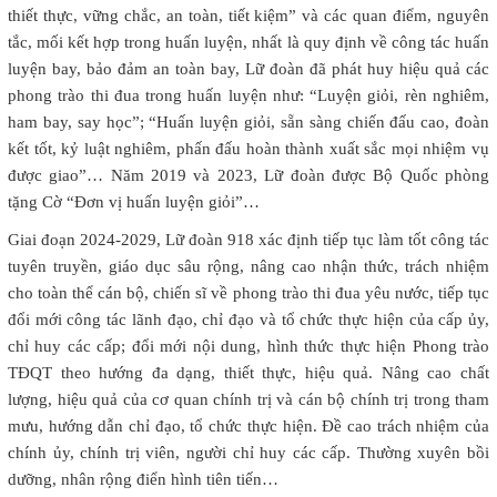
thiết thực, vững chắc, an toàn, tiết kiệm” và các quan điểm, nguyên
tắc, mối kết hợp trong huấn luyện, nhất là quy định về công tác huấn
luyện bay, bảo đảm an toàn bay, Lữ đoàn đã phát huy hiệu quả các
phong trào thi đua trong huấn luyện như: “Luyện giỏi, rèn nghiêm,
ham bay, say học”; “Huấn luyện giỏi, sẵn sàng chiến đấu cao, đoàn
kết tốt, kỷ luật nghiêm, phấn đấu hoàn thành xuất sắc mọi nhiệm vụ
được giao”… Năm 2019 và 2023, Lữ đoàn được Bộ Quốc phòng
tặng Cờ “Đơn vị huấn luyện giỏi”…
Giai đoạn 2024-2029, Lữ đoàn 918 xác định tiếp tục làm tốt công tác
tuyên truyền, giáo dục sâu rộng, nâng cao nhận thức, trách nhiệm
cho toàn thể cán bộ, chiến sĩ về phong trào thi đua yêu nước, tiếp tục
đổi mới công tác lãnh đạo, chỉ đạo và tổ chức thực hiện của cấp ủy,
chỉ huy các cấp; đổi mới nội dung, hình thức thực hiện Phong trào
TĐQT theo hướng đa dạng, thiết thực, hiệu quả. Nâng cao chất
lượng, hiệu quả của cơ quan chính trị và cán bộ chính trị trong tham
mưu, hướng dẫn chỉ đạo, tổ chức thực hiện. Đề cao trách nhiệm của
chính ủy, chính trị viên, người chỉ huy các cấp. Thường xuyên bồi
dưỡng, nhân rộng điển hình tiên tiến…