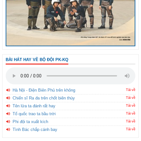
BÀI HÁT HAY VỀ BỘ ĐỘI PK-KQ
Hà Nội - Điện Biên Phủ trên không
Tải về
Chiến sĩ Ra đa trên chốt biên thùy
Tải về
Tên lửa ta đánh rất hay
Tải về
Tổ quốc trao ta bầu trời
Tải về
Phi đội ta xuất kích
Tải về
Tình Bác chắp cánh bay
Tải về