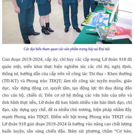
Các đại biểu tham quan các sản phẩm trưng bày tại Đại hội.
Giai đoạn 2019-2024, cấp ủy, chỉ huy các cấp trong Lữ đoàn 918 đã
quán triệt, triển khai thực hiện nghiêm túc các chỉ thị, nghị định,
thông tư, hướng dẫn của cấp trên về công tác Thi đua - Khen thưởng
(TĐ-KT) và Phong trào TĐQT; làm tốt công tác tuyên truyền, giáo
dục, xây dựng động cơ, quyết tâm, tạo động lực thi đua đúng đắn
cho cán bộ, chiến sĩ. Trên cơ sở hệ thống các văn bản của trên và
tình hình thực tiễn, Lữ đoàn đã ban hành nhiều văn bản lãnh đạo, chỉ
đạo, xây dựng quy chế, đề ra nhiều chủ trương, biện pháp nhằm đẩy
mạnh Phong trào TĐQT. Điểm nổi bật trong Phong trào TĐQT của
Lữ đoàn 918 giai đoạn 2019-2024 là hướng vào nâng cao chất lượng
huấn luyện, sẵn sàng chiến đấu. Bám sát phương châm “Cơ bản,