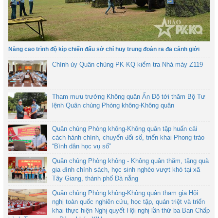
Nâng cao trình độ kíp chiến đấu sở chỉ huy trung đoàn ra đa cảnh giới
Chính ủy Quân chủng PK-KQ kiểm tra Nhà máy Z119
Tham mưu trưởng Không quân Ấn Độ tới thăm Bộ Tư
lệnh Quân chủng Phòng không-Không quân
Quân chủng Phòng không-Không quân tập huấn cải
cách hành chính, chuyển đổi số, triển khai Phong trào
“Bình dân học vụ số”
Quân chủng Phòng không - Không quân thăm, tặng quà
gia đình chính sách, học sinh nghèo vượt khó tại xã
Tây Giang, thành phố Đà nẵng
Quân chủng Phòng không-Không quân tham gia Hội
nghị toàn quốc nghiên cứu, học tập, quán triệt và triển
khai thực hiện Nghị quyết Hội nghị lần thứ ba Ban Chấp