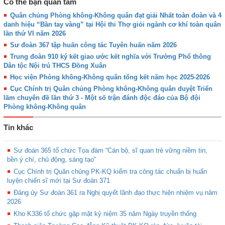
Có thể bạn quan tâm
Quân chủng Phòng không-Không quân đạt giải Nhất toàn đoàn và 4
danh hiệu “Bàn tay vàng” tại Hội thi Thợ giỏi ngành cơ khí toàn quân
lần thứ VI năm 2026
Sư đoàn 367 tập huấn công tác Tuyên huấn năm 2026
Trung đoàn 910 ký kết giao ước kết nghĩa với Trường Phổ thông
Dân tộc Nội trú THCS Đồng Xuân
Học viện Phòng không-Không quân tổng kết năm học 2025-2026
Cục Chính trị Quân chủng Phòng không-Không quân duyệt Triển
lãm chuyên đề lần thứ 3 - Một số trận đánh độc đáo của Bộ đội
Phòng không-Không quân
Tin khác
Sư đoàn 365 tổ chức Tọa đàm “Cán bộ, sĩ quan trẻ vững niềm tin,
bền ý chí, chủ động, sáng tạo”
Cục Chính trị Quân chủng PK-KQ kiểm tra công tác chuẩn bị huấn
luyện chiến sĩ mới tại Sư đoàn 371
Đảng ủy Sư đoàn 361 ra Nghị quyết lãnh đạo thực hiện nhiệm vụ năm
2026
Kho K336 tổ chức gặp mặt kỷ niệm 35 năm Ngày truyền thống