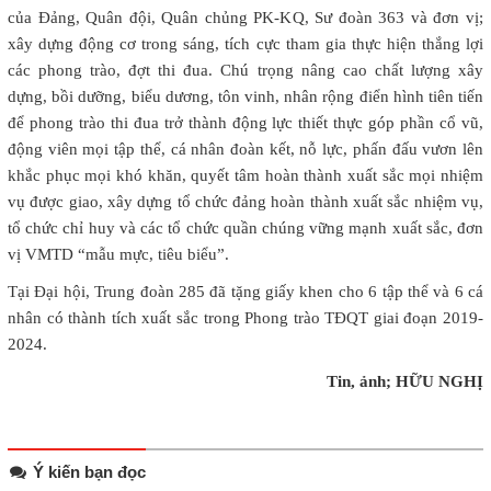
của Đảng, Quân đội, Quân chủng PK-KQ, Sư đoàn 363 và đơn vị;
xây dựng động cơ trong sáng, tích cực tham gia thực hiện thắng lợi
các phong trào, đợt thi đua. Chú trọng nâng cao chất lượng xây
dựng, bồi dưỡng, biểu dương, tôn vinh, nhân rộng điển hình tiên tiến
để phong trào thi đua trở thành động lực thiết thực góp phần cổ vũ,
động viên mọi tập thể, cá nhân đoàn kết, nỗ lực, phấn đấu vươn lên
khắc phục mọi khó khăn, quyết tâm hoàn thành xuất sắc mọi nhiệm
vụ được giao, xây dựng tổ chức đảng hoàn thành xuất sắc nhiệm vụ,
tổ chức chỉ huy và các tổ chức quần chúng vững mạnh xuất sắc, đơn
vị VMTD “mẫu mực, tiêu biểu”.
Tại Đại hội, Trung đoàn 285 đã tặng giấy khen cho 6 tập thể và 6 cá
nhân có thành tích xuất sắc trong Phong trào TĐQT giai đoạn 2019-
2024.
Tin, ảnh; HỮU NGHỊ
Ý kiến bạn đọc