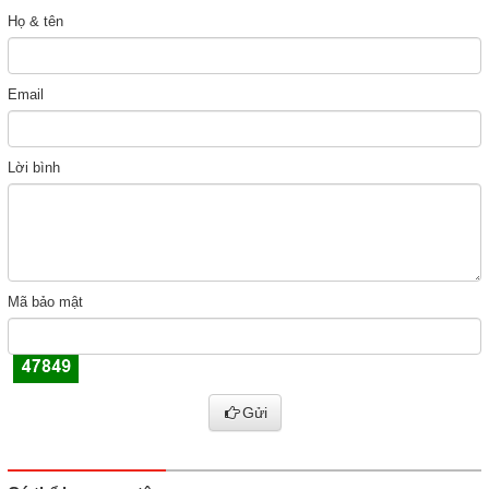
Họ & tên
Email
Lời bình
Mã bảo mật
Gửi