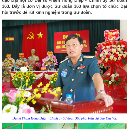
đạo Đại hội có Đại tá Phạm Hồng Điệp - Chính ủy Sư đoàn
363. Đây là đơn vị được Sư đoàn 363 lựa chọn tổ chức Đại
hội trước để rút kinh nghiệm trong Sư đoàn.
Đại tá Phạm Hồng Điệp – Chính ủy Sư đoàn 363 phát biểu chỉ đạo Đại hội.