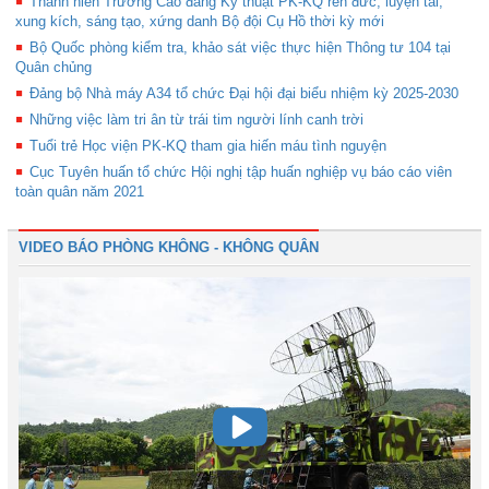
Thanh niên Trường Cao đẳng Kỹ thuật PK-KQ rèn đức, luyện tài,
xung kích, sáng tạo, xứng danh Bộ đội Cụ Hồ thời kỳ mới
Bộ Quốc phòng kiểm tra, khảo sát việc thực hiện Thông tư 104 tại
Quân chủng
Đảng bộ Nhà máy A34 tổ chức Đại hội đại biểu nhiệm kỳ 2025-2030
Những việc làm tri ân từ trái tim người lính canh trời
Tuổi trẻ Học viện PK-KQ tham gia hiến máu tình nguyện
Cục Tuyên huấn tổ chức Hội nghị tập huấn nghiệp vụ báo cáo viên
toàn quân năm 2021
VIDEO BÁO PHÒNG KHÔNG - KHÔNG QUÂN