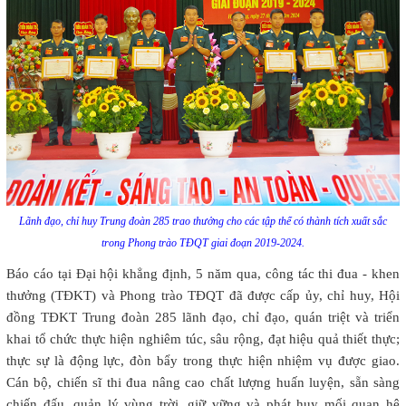
Lãnh đạo, chỉ huy Trung đoàn 285 trao thưởng cho các tập thể có thành tích xuất sắc
trong Phong trào TĐQT giai đoạn 2019-2024.
Báo cáo tại Đại hội khẳng định, 5 năm qua, công tác thi đua - khen
thưởng (TĐKT) và Phong trào TĐQT đã được cấp ủy, chỉ huy, Hội
đồng TĐKT Trung đoàn 285 lãnh đạo, chỉ đạo, quán triệt và triển
khai tổ chức thực hiện nghiêm túc, sâu rộng, đạt hiệu quả thiết thực;
thực sự là động lực, đòn bẩy trong thực hiện nhiệm vụ được giao.
Cán bộ, chiến sĩ thi đua nâng cao chất lượng huấn luyện, sẵn sàng
chiến đấu, quản lý vùng trời, giữ vững và phát huy mối quan hệ