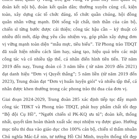
đoàn kết nội bộ, đoàn kết quân dân; thường xuyên củng cố, kiện
toàn, xây dựng các tổ chức đảng, tổ chức quần chúng, hội đồng
quân nhân vững mạnh. Đời sống vật chất, tinh thần của cán bộ,
chiến sĩ từng bước được cải thiện; công tác hậu cần – kỹ thuật có
nhiều đổi mới, đáp ứng yêu cầu nhiệm vụ, góp phần xây dựng đơn
vị vững mạnh toàn diện “mẫu mực, tiêu biểu”. Từ Phong trào TĐQT
đã xuất hiện nhiều cách làm hay, sáng tạo, hiệu quả trên các mặt
công tác và có nhiều tập thể, cá nhân điển hình tiên tiến. Từ năm
2019 đến nay, Trung đoàn có 3 năm liền ( từ năm 2019 đến 2021)
đạt danh hiệu “Đơn vị Quyết thắng”; 5 năm liền (từ năm 2019 đến
2023), Trung đoàn đạt “Đơn vị huấn luyện giỏi” và nhiều tập thể, cá
nhân được khen thưởng trong các phong trào thi đua của đơn vị.
Giai đoạn 2024-2029, Trung đoàn 285 xác định tiếp tục đẩy mạnh
công tác TĐKT và Phong trào TĐQT, phát huy phẩm chất tốt đẹp
“Bộ đội Cụ Hồ”, “Người chiến sĩ PK-KQ ưu tú”; đoàn kết, thống
nhất, quyết tâm hoàn thành xuất sắc mọi nhiệm vụ được giao. Hướng
mục tiêu thi đua vào giáo dục cho 100% cán bộ, chiến sĩ thấm nhuần
Chủ nghĩa Mác-Lê nin, tư tưởng Hồ Chí Minh, truyền thống tốt đẹp