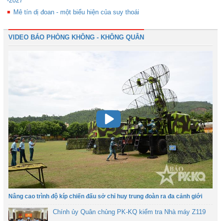
-2027
Mê tín dị đoan - một biểu hiện của suy thoái
VIDEO BÁO PHÒNG KHÔNG - KHÔNG QUÂN
Nâng cao trình độ kíp chiến đấu sở chỉ huy trung đoàn ra đa cảnh giới
Chính ủy Quân chủng PK-KQ kiểm tra Nhà máy Z119