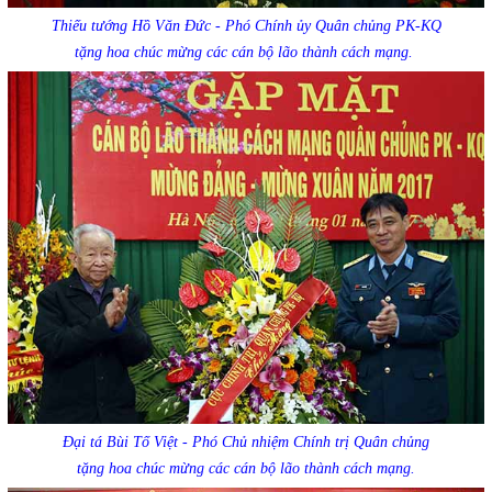
Thiếu tướng Hồ Văn Đức - Phó Chính ủy Quân chủng PK-KQ
tặng hoa chúc mừng các cán bộ lão thành cách mạng.
Đại tá Bùi Tố Việt - Phó Chủ nhiệm Chính trị Quân chủng
tặng hoa chúc mừng các cán bộ lão thành cách mạng.