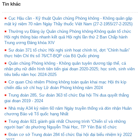
Tin khác
Cục Hậu cần - Kỹ thuật Quân chủng Phòng không - Không quân gặp
mặt kỷ niệm 70 năm Ngày Thầy thuốc Việt Nam (27-2-1955/27-2-2025)
Thường vụ Đảng ủy Quân chủng Phòng không-Không quân tổ chức
Hội nghị thông báo nhanh kết quả Hội nghị lần thứ 2 Ban Chấp hành
Trung ương Đảng khóa XIV
Sư đoàn 371 tổ chức Hội nghị sinh hoạt chính trị, đợt “Chỉnh huấn”
thực hiện Chỉ thị số 76/CT-BQP của Bộ Quốc phòng
Quân chủng Phòng không - Không quân tuyên dương tập thể, cá
nhân phụ nữ điển hình tiên tiến giai đoạn 2020-2025; học sinh, sinh viên
tiêu biểu năm học 2024-2025
Cơ quan Chủ nhiệm Phòng không toàn quân khai mạc Hội thi kíp
chiến đấu sở chỉ huy Lữ đoàn Phòng không năm 2024
Trung đoàn 285, Sư đoàn 363 tổ chức Đại hội Thi đua quyết thắng
giai đoạn 2019 - 2024
Nhà máy A34 kỷ niệm 60 năm Ngày truyền thống và đón nhận Huân
chương Bảo vệ Tổ quốc hạng Nhất
Trung đoàn 921 giành giải nhất Chương trình “Chiến sĩ và những
người bạn” do phường Nguyễn Thái Học, TP Yên Bái tổ chức
Đoàn cơ sở Trung đoàn 284 tổ chức Đại hội đại biểu nhiệm kỳ 2022