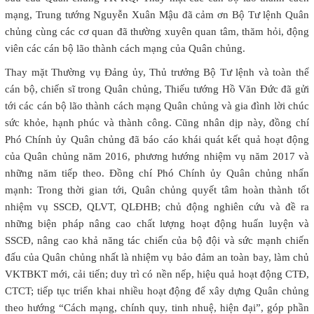
mạng, Trung tướng Nguyễn Xuân Mậu đã cảm ơn Bộ Tư lệnh Quân
chủng cùng các cơ quan đã thường xuyên quan tâm, thăm hỏi, động
viên các cán bộ lão thành cách mạng của Quân chủng.
Thay mặt Thường vụ Đảng ủy, Thủ trưởng Bộ Tư lệnh và toàn thể
cán bộ, chiến sĩ trong Quân chủng, Thiếu tướng Hồ Văn Đức đã gửi
tới các cán bộ lão thành cách mạng Quân chủng và gia đình lời chúc
sức khỏe, hạnh phúc và thành công. Cũng nhân dịp này, đồng chí
Phó Chính ủy Quân chủng đã báo cáo khái quát kết quả hoạt động
của Quân chủng năm 2016, phương hướng nhiệm vụ năm 2017 và
những năm tiếp theo. Đồng chí Phó Chính ủy Quân chủng nhấn
mạnh: Trong thời gian tới, Quân chủng quyết tâm hoàn thành tốt
nhiệm vụ SSCĐ, QLVT, QLĐHB; chủ động nghiên cứu và đề ra
những biện pháp nâng cao chất lượng hoạt động huấn luyện và
SSCĐ, nâng cao khả năng tác chiến của bộ đội và sức mạnh chiến
đấu của Quân chủng nhất là nhiệm vụ bảo đảm an toàn bay, làm chủ
VKTBKT mới, cải tiến; duy trì có nền nếp, hiệu quả hoạt động CTĐ,
CTCT; tiếp tục triển khai nhiều hoạt động để xây dựng Quân chủng
theo hướng “Cách mạng, chính quy, tinh nhuệ, hiện đại”, góp phần