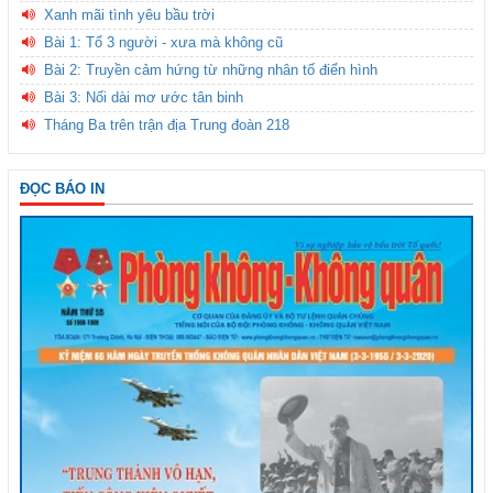
Xanh mãi tình yêu bầu trời
Bài 1: Tổ 3 người - xưa mà không cũ
Bài 2: Truyền cảm hứng từ những nhân tố điển hình
Bài 3: Nối dài mơ ước tân binh
Tháng Ba trên trận địa Trung đoàn 218
ĐỌC BÁO IN