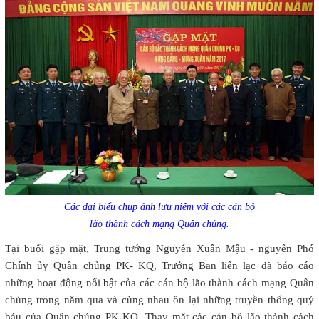
Các đại biểu chụp ảnh lưu niệm với các cán bộ
lão thành cách mạng Quân chủng.
Tại buổi gặp mặt, Trung tướng Nguyễn Xuân Mậu - nguyên Phó
Chính ủy Quân chủng PK- KQ, Trưởng Ban liên lạc đã báo cáo
những hoạt động nổi bật của các cán bộ lão thành cách mạng Quân
chủng trong năm qua và cùng nhau ôn lại những truyền thống quý
báu của Quân chủng PK-KQ. Thay mặt các cán bộ lão thành cách