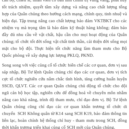
tốt trách nhiệm, quyết tâm xây dựng và nâng cao chất lượng tổng
hợp của Quân chủng theo hướng cách mạng, chính quy, tinh nhuệ và
hiện đại. Tập trung nâng cao chất lượng bảo đảm VKTBKT cho các
nhiệm vụ mà trọng tâm là bảo đảm kỹ thuật hàng không; đảm bảo
đầy đủ nhu cầu về vật chất, hậu cần cho mọi hoạt động của Quân
chủng; tổ chức tốt đời sống vật chất tinh thần, cải thiện đời sống mọi
mặt cho bộ đội. Thực hiện tốt chức năng làm tham mưu cho Bộ
Quốc phòng về xây dựng lực lượng PKLQ, PKND.
Song song với việc củng cố tổ chức biên chế các cơ quan, đơn vị sau
sáp nhập, Bộ Tư lệnh Quân chủng chỉ đạo các cơ quan, đơn vị tích
cực tổ chức nghiên cứu nắm chắc tình hình, tăng cường huấn luyện
SSCĐ, QLVT. Các cơ quan Quân chủng chủ động tổ chức cho đội
ngũ cán bộ học tập, nghiên cứu để đồng hoá về chuyên môn nhằm
nâng cao khả năng, trình độ tham mưu, chỉ đạo đơn vị. Bộ Tư lệnh
Quân chủng cũng chỉ đạo các cơ quan khẩn trương tổ chức di
chuyển SCH Không quân từ K14 sang SCH K19, bảo đảm thông tin
liên lạc, hoàn chỉnh hệ thống chỉ huy - tham mưu trong SCH, đồng
thời khẩn trương triển khai củng cố SCH mới của Quân chủng.