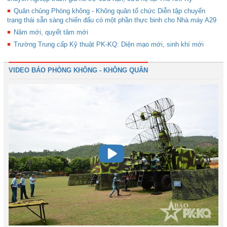
Quân chủng Phòng không - Không quân tổ chức Diễn tập chuyển
trạng thái sẵn sàng chiến đấu có một phần thực binh cho Nhà máy A29
Năm mới, quyết tâm mới
Trường Trung cấp Kỹ thuật PK-KQ: Diện mạo mới, sinh khí mới
VIDEO BÁO PHÒNG KHÔNG - KHÔNG QUÂN