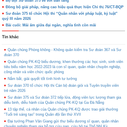
Bộ đội Sư đoàn 375 về với bản làng
Đồng bộ giải pháp, nâng cao hiệu quả thực hiện Chỉ thị 76/CT-BQP
Sư đoàn 375 tổ chức Hội thi “Quân nhân với pháp luật, kỷ luật”
quý III năm 2026
Bài cuối: Mái ấm giữa đại ngàn, nghĩa tình còn mãi
Tin khác
Quân chủng Phòng không - Không quân kiểm tra Sư đoàn 367 và Sư
đoàn 370
Quân chủng PK-KQ biểu dương, khen thưởng các học sinh, sinh viên
tiêu biểu năm học 2022-2023 là con sĩ quan, quân nhân chuyên nghiệp,
công nhân và viên chức quốc phòng
Nắm bắt, giải quyết tốt tình hình tư tưởng
Sư đoàn 370 tổ chức Hội thi Cán bộ đoàn giỏi và Tuyên truyền viên
trẻ năm 2026
Sư đoàn 375 và Sư đoàn 372 tiếp lửa, động viên lực lượng tham gia
diễu binh, diễu hành của Quân chủng PK-KQ tại Ga Đà Nẵng
13 tập thể, cá nhân của Quân chủng PK-KQ được trao giải thưởng
"Tuổi trẻ sáng tạo" trong Quân đội lần thứ XVII
Đại tướng Phan Văn Giang gửi thư biểu dương sĩ quan, quân nhân
chuyên nghiệp tham gia hỗ trợ cứu nạn, cứu hộ tại Thổ Nhĩ Kỳ