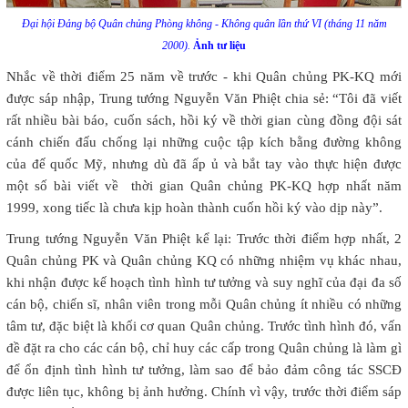
Đại hội Đảng bộ Quân chủng Phòng không - Không quân lần thứ VI (tháng 11 năm
2000).
Ảnh tư liệu
Nhắc về thời điểm 25 năm về trước - khi Quân chủng PK-KQ mới
được sáp nhập, Trung tướng Nguyễn Văn Phiệt chia sẻ: “Tôi đã viết
rất nhiều bài báo, cuốn sách, hồi ký về thời gian cùng đồng đội sát
cánh chiến đấu chống lại những cuộc tập kích bằng đường không
của đế quốc Mỹ, nhưng dù đã ấp ủ và bắt tay vào thực hiện được
một số bài viết về thời gian Quân chủng PK-KQ hợp nhất năm
1999, xong tiếc là chưa kịp hoàn thành cuốn hồi ký vào dịp này”.
Trung tướng Nguyễn Văn Phiệt kể lại: Trước thời điểm hợp nhất, 2
Quân chủng PK và Quân chủng KQ có những nhiệm vụ khác nhau,
khi nhận được kế hoạch tình hình tư tưởng và suy nghĩ của đại đa số
cán bộ, chiến sĩ, nhân viên trong mỗi Quân chủng ít nhiều có những
tâm tư, đặc biệt là khối cơ quan Quân chủng. Trước tình hình đó, vấn
đề đặt ra cho các cán bộ, chỉ huy các cấp trong Quân chủng là làm gì
để ổn định tình hình tư tưởng, làm sao để bảo đảm công tác SSCĐ
được liên tục, không bị ảnh hưởng. Chính vì vậy, trước thời điểm sáp