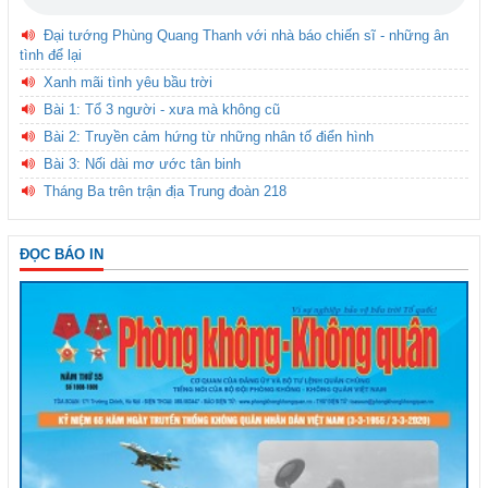
Đại tướng Phùng Quang Thanh với nhà báo chiến sĩ - những ân
tình để lại
Xanh mãi tình yêu bầu trời
Bài 1: Tổ 3 người - xưa mà không cũ
Bài 2: Truyền cảm hứng từ những nhân tố điển hình
Bài 3: Nối dài mơ ước tân binh
Tháng Ba trên trận địa Trung đoàn 218
ĐỌC BÁO IN