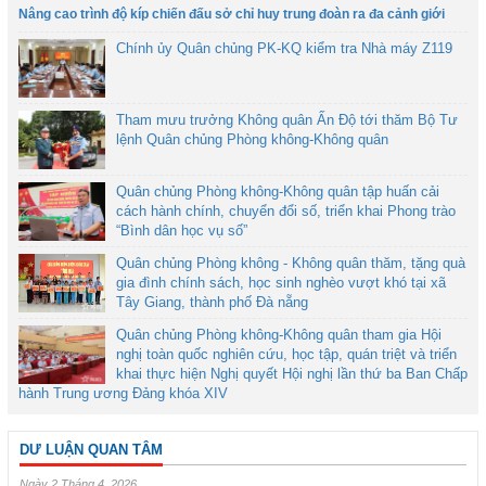
Nâng cao trình độ kíp chiến đấu sở chỉ huy trung đoàn ra đa cảnh giới
Chính ủy Quân chủng PK-KQ kiểm tra Nhà máy Z119
Tham mưu trưởng Không quân Ấn Độ tới thăm Bộ Tư
lệnh Quân chủng Phòng không-Không quân
Quân chủng Phòng không-Không quân tập huấn cải
cách hành chính, chuyển đổi số, triển khai Phong trào
“Bình dân học vụ số”
Quân chủng Phòng không - Không quân thăm, tặng quà
gia đình chính sách, học sinh nghèo vượt khó tại xã
Tây Giang, thành phố Đà nẵng
Quân chủng Phòng không-Không quân tham gia Hội
nghị toàn quốc nghiên cứu, học tập, quán triệt và triển
khai thực hiện Nghị quyết Hội nghị lần thứ ba Ban Chấp
hành Trung ương Đảng khóa XIV
DƯ LUẬN QUAN TÂM
Ngày 2 Tháng 4, 2026