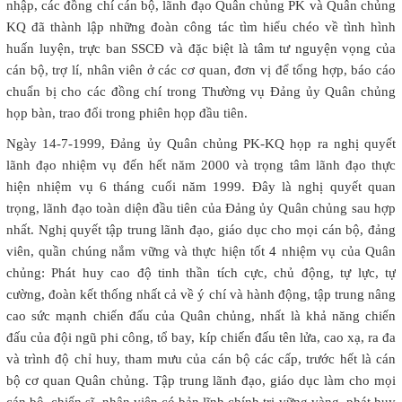
nhập, các đồng chí cán bộ, lãnh đạo Quân chủng PK và Quân chủng
KQ đã thành lập những đoàn công tác tìm hiểu chéo về tình hình
huấn luyện, trực ban SSCĐ và đặc biệt là tâm tư nguyện vọng của
cán bộ, trợ lí, nhân viên ở các cơ quan, đơn vị để tổng hợp, báo cáo
chuẩn bị cho các đồng chí trong Thường vụ Đảng ủy Quân chủng
họp bàn, trao đổi trong phiên họp đầu tiên.
Ngày 14-7-1999, Đảng ủy Quân chủng PK-KQ họp ra nghị quyết
lãnh đạo nhiệm vụ đến hết năm 2000 và trọng tâm lãnh đạo thực
hiện nhiệm vụ 6 tháng cuối năm 1999. Đây là nghị quyết quan
trọng, lãnh đạo toàn diện đầu tiên của Đảng ủy Quân chủng sau hợp
nhất. Nghị quyết tập trung lãnh đạo, giáo dục cho mọi cán bộ, đảng
viên, quần chúng nắm vững và thực hiện tốt 4 nhiệm vụ của Quân
chủng: Phát huy cao độ tinh thần tích cực, chủ động, tự lực, tự
cường, đoàn kết thống nhất cả về ý chí và hành động, tập trung nâng
cao sức mạnh chiến đấu của Quân chủng, nhất là khả năng chiến
đấu của đội ngũ phi công, tổ bay, kíp chiến đấu tên lửa, cao xạ, ra đa
và trình độ chỉ huy, tham mưu của cán bộ các cấp, trước hết là cán
bộ cơ quan Quân chủng. Tập trung lãnh đạo, giáo dục làm cho mọi
cán bộ, chiến sĩ, nhân viên có bản lĩnh chính trị vững vàng, phát huy