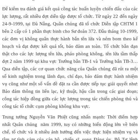
Để kiểm tra đánh giá kết quả công tác huấn luyện chiến đấu của các
lực lượng, rất nhiều đợt diễn tập được tổ chức. Từ ngày 22 đến ngày
24-9-1999, tại Đà Nẵng, Quân chủng đã tổ chức Diễn tập CHTM 1
bên 2 cấp có 1 phần thực binh cho Sư đoàn 372. Đầu tháng 10-1999,
các đơn vị không quân thực hành bắn tên lửa và ném bom theo kế
hoạch và đạt được kết quả tốt, bảo đảm an toàn. Tổ chức bắn đạn
thật cho các lực lượng tên lửa, pháo phòng không, tên lửa tầm thấp
đợt 2 năm 1999 tại khu vực Trường bắn TB-1 và Trường bắn TB-3…
Qua diễn tập, các cơ quan chức năng của Quân chủng đã rút ra một
số kinh nghiệm trong lãnh đạo, chỉ đạo, bảo đảm thực hành nhiệm
vụ cũng như một số vấn đề đặt ra cần được tiếp tục giải quyết như:
Bảo đảm thông tin liên lạc, kỹ thuật, hậu cần trong các giai đoạn;
công tác hiệp đồng giữa các lực lượng trong tác chiến phòng thủ và
công tác tổ chức cụm phòng không khu vực.
Trung tướng Nguyễn Văn Phiệt cũng nhấn mạnh: Thời điểm hợp
nhất Quân chủng năm 1999, tuy có những biến động lớn về biên
chế, tổ chức và ít nhiều ảnh hưởng đến việc thực hiện nhiệm vụ và
tâm tư tình cảm của cán bộ, chiến sĩ, song Đảng ủy, Bộ Tư lệnh