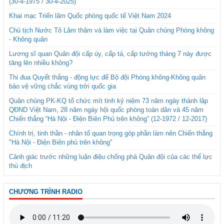
(30-4-1975 / 30-4-2025)
Khai mạc Triển lãm Quốc phòng quốc tế Việt Nam 2024
Chủ tịch Nước Tô Lâm thăm và làm việc tại Quân chủng Phòng không
- Không quân
Lương sĩ quan Quân đội cấp úy, cấp tá, cấp tướng tháng 7 này được
tăng lên nhiều không?
Thi đua Quyết thắng - động lực để Bộ đội Phòng không-Không quân
bảo vệ vững chắc vùng trời quốc gia
Quân chủng PK-KQ tổ chức mít tinh kỷ niệm 73 năm ngày thành lập
QĐND Việt Nam, 28 năm ngày hội quốc phòng toàn dân và 45 năm
Chiến thắng “Hà Nội - Điện Biên Phủ trên không” (12-1972 / 12-2017)
Chính trị, tinh thần - nhân tố quan trọng góp phần làm nên Chiến thắng
"Hà Nội - Điện Biên phủ trên không"
Cảnh giác trước những luận điệu chống phá Quân đội của các thế lực
thù địch
CHƯƠNG TRÌNH RADIO