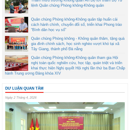
Tham mưu trưởng Không quân Ấn Độ tới thăm Bộ Tư
lệnh Quân chủng Phòng không-Không quân
Quân chủng Phòng không-Không quân tập huấn cải
cách hành chính, chuyển đổi số, triển khai Phong trào
“Bình dân học vụ số”
Quân chủng Phòng không - Không quân thăm, tặng quà
gia đình chính sách, học sinh nghèo vượt khó tại xã
Tây Giang, thành phố Đà nẵng
Quân chủng Phòng không-Không quân tham gia Hội
nghị toàn quốc nghiên cứu, học tập, quán triệt và triển
khai thực hiện Nghị quyết Hội nghị lần thứ ba Ban Chấp
hành Trung ương Đảng khóa XIV
DƯ LUẬN QUAN TÂM
Ngày 2 Tháng 4, 2026