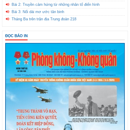
Bài 2: Truyền cảm hứng từ những nhân tố điển hình
Bài 3: Nối dài mơ ước tân binh
Tháng Ba trên trận địa Trung đoàn 218
ĐỌC BÁO IN