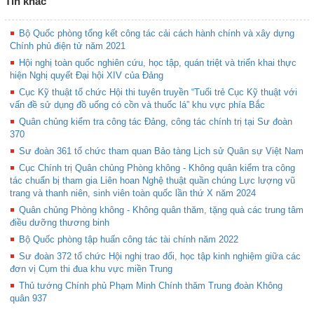
Tin khác
Bộ Quốc phòng tổng kết công tác cải cách hành chính và xây dựng
Chính phủ điện tử năm 2021
Hội nghị toàn quốc nghiên cứu, học tập, quán triệt và triển khai thực
hiện Nghị quyết Đại hội XIV của Đảng
Cục Kỹ thuật tổ chức Hội thi tuyên truyền “Tuổi trẻ Cục Kỹ thuật với
vấn đề sử dụng đồ uống có cồn và thuốc lá” khu vực phía Bắc
Quân chủng kiểm tra công tác Đảng, công tác chính trị tại Sư đoàn
370
Sư đoàn 361 tổ chức tham quan Bảo tàng Lịch sử Quân sự Việt Nam
Cục Chính trị Quân chủng Phòng không - Không quân kiểm tra công
tác chuẩn bị tham gia Liên hoan Nghệ thuật quần chúng Lực lượng vũ
trang và thanh niên, sinh viên toàn quốc lần thứ X năm 2024
Quân chủng Phòng không - Không quân thăm, tặng quà các trung tâm
điều dưỡng thương binh
Bộ Quốc phòng tập huấn công tác tài chính năm 2022
Sư đoàn 372 tổ chức Hội nghị trao đổi, học tập kinh nghiệm giữa các
đơn vị Cụm thi đua khu vực miền Trung
Thủ tướng Chính phủ Phạm Minh Chính thăm Trung đoàn Không
quân 937