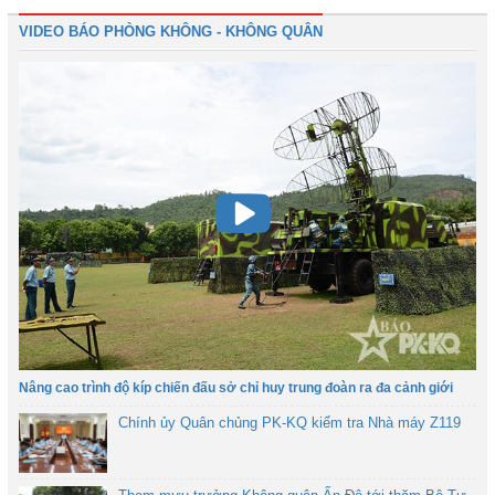
VIDEO BÁO PHÒNG KHÔNG - KHÔNG QUÂN
Nâng cao trình độ kíp chiến đấu sở chỉ huy trung đoàn ra đa cảnh giới
Chính ủy Quân chủng PK-KQ kiểm tra Nhà máy Z119