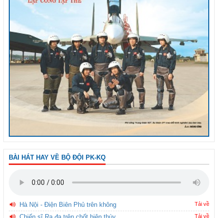
BÀI HÁT HAY VỀ BỘ ĐỘI PK-KQ
Hà Nội - Điện Biên Phủ trên không
Tải về
Chiến sĩ Ra đa trên chốt biên thùy
Tải về