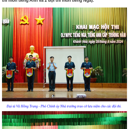
thi môn tiếng Anh và 2 đội thi môn tiếng Nga).
Đại tá Vũ Hồng Trung - Phó Chính ủy Nhà trường trao cờ lưu niệm cho các đội thi.