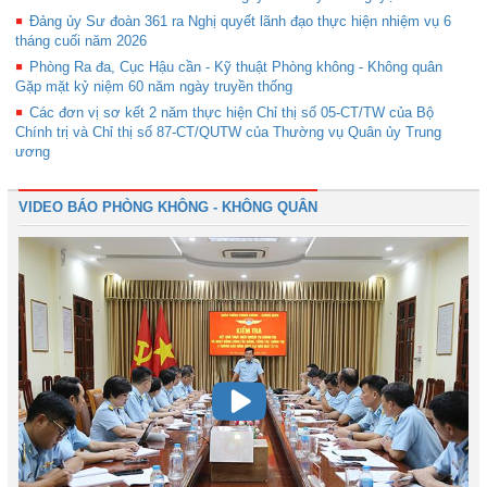
Đảng ủy Sư đoàn 361 ra Nghị quyết lãnh đạo thực hiện nhiệm vụ 6
tháng cuối năm 2026
Phòng Ra đa, Cục Hậu cần - Kỹ thuật Phòng không - Không quân
Gặp mặt kỷ niệm 60 năm ngày truyền thống
Các đơn vị sơ kết 2 năm thực hiện Chỉ thị số 05-CT/TW của Bộ
Chính trị và Chỉ thị số 87-CT/QUTW của Thường vụ Quân ủy Trung
ương
VIDEO BÁO PHÒNG KHÔNG - KHÔNG QUÂN