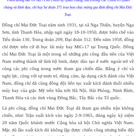
chủng và lãnh đạo, chỉ huy Sư đoàn 371 trao hoa chúc mừng gia đình đồng chí Mai Đức
Toại.
Đồng chí Mai Đức Toại năm sinh 1931, tại xã Nga Thiện, huyện Nga
Sơn, tỉnh Thanh Hóa, nhập ngũ ngày 18-10-1950, được biên chế vào
Tiểu đoàn 130, Trung đoàn 209, Đại đoàn 312. Đến năm 1958, đồng
chí được trên cử đi học lái máy bay MiG-17 tại Trung Quốc. Đồng
chí Mai Đức Toại là một trong số những phi công đầu tiên của Việt
Nam trưởng thành từ lính bộ binh, được đào tạo ở nước ngoài trở về
cùng các phi công trong nước tham gia chiến đấu. Bằng ý chí và
nghị lực, cùng với sự mưu trí, dũng cảm, áp dụng cách đánh của Việt
Nam, đồng chí đã cùng đồng đội liên tục xuất kích đánh đuổi nhiều
máy bay của giặc Mỹ trên bầu trời Hà Nội, Hải Phòng, Ninh Bình,
Thanh Hóa và các tỉnh vùng Đông Bắc, Tây Bắc của Tổ quốc.
Là phi công, đồng chí Mai Đức Toại đã tham gia nhiều trận không
chiến, như: Trận xuất kích vào ngày 2-9-1965, đúng ngày kỷ niệm
20 năm Quốc khánh mước Cộng hòa xã hội Chủ nghĩa Việt Nam.
Mặc dù lần xuất kích đó không lập được chiến công nhưng biên đội