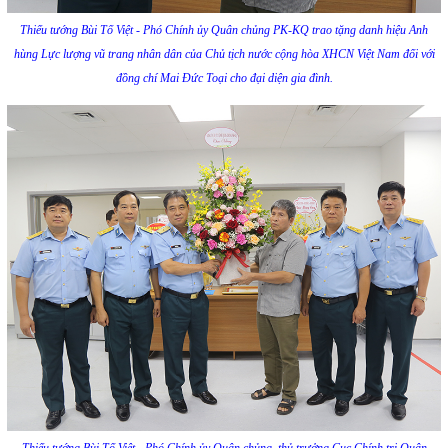
Thiếu tướng Bùi Tố Việt - Phó Chính ủy Quân chủng PK-KQ trao tặng danh hiệu Anh
hùng Lực lượng vũ trang nhân dân của Chủ tịch nước cộng hòa XHCN Việt Nam đối với
đồng chí Mai Đức Toại cho đại diện gia đình.
Thiếu tướng Bùi Tố Việt - Phó Chính ủy Quân chủng, thủ trưởng Cục Chính trị Quân