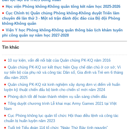
Học viện Phòng không-Không quân tổng kết năm học 2025-2026
Cục Chính trị Quân chủng Phòng không-Không duyệt Triển lãm
chuyên đề lần thứ 3 - Một số trận đánh độc đáo của Bộ đội Phòng
không-Không quân
Viện Y học Phòng không-Không quân thông báo lịch khám tuyển
phi công quân sự năm học 2027-2028
Tin khác
10 sự kiện, vấn đề nổi bật của Quân chủng PK-KQ năm 2016
Quân chủng PK-KQ sơ kết thực hiện Quy chế dân chủ ở cơ sở; Vì
sự tiến bộ của phụ nữ và công tác Dân số, Gia đình và Trẻ em 6 tháng
đầu năm 2025
Quân chủng PK-KQ rút kinh nghiệm xây dựng đơn vị điểm về huấn
luyện kỹ thuật chiến đấu bộ binh cho chiến sĩ mới năm 2024
Phòng dịch tốt để hoàn thành nhiệm vụ sẵn sàng chiến đấu
Tổng duyệt chương trình Lễ khai mạc Army Games 2021 tại VIệt
Nam
Cục Phòng không lục quân tổ chức Hội thao điều lệnh và công tác
chuẩn bị huấn luyện năm 2023
Tuổi trẻ Tiểu đoàn 114 tổ chức “Ngày Thứ Bảy tình nguyện”