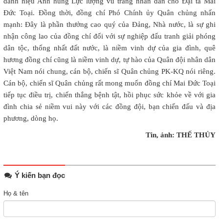
danh hiệu Anh hùng Lực lượng vũ trang nhân dân cho Đại tá Mai
Đức Toại. Đồng thời, đồng chí Phó Chính ủy Quân chủng nhấn
mạnh: Đây là phần thưởng cao quý của Đảng, Nhà nước, là sự ghi
nhận công lao của đồng chí đối với sự nghiệp đấu tranh giải phóng
dân tộc, thống nhất đất nước, là niềm vinh dự của gia đình, quê
hương đồng chí cũng là niềm vinh dự, tự hào của Quân đội nhân dân
Việt Nam nói chung, cán bộ, chiến sĩ Quân chủng PK-KQ nói riêng.
Cán bộ, chiến sĩ Quân chủng rất mong muốn đồng chí Mai Đức Toại
tiếp tục điều trị, chiến thắng bệnh tật, hồi phục sức khỏe về với gia
đình chia sẻ niềm vui này với các đồng đội, bạn chiến đấu và địa
phương, dòng họ.
Tin, ảnh: THẾ THỦY
Ý kiến bạn đọc
Họ & tên