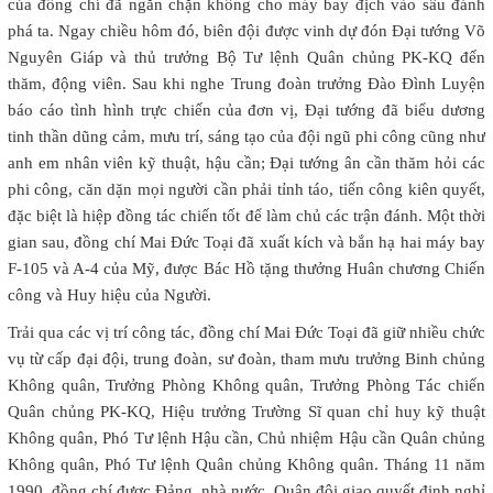
của đồng chí đã ngăn chặn không cho máy bay địch vào sâu đánh
phá ta. Ngay chiều hôm đó, biên đội được vinh dự đón Đại tướng Võ
Nguyên Giáp và thủ trưởng Bộ Tư lệnh Quân chủng PK-KQ đến
thăm, động viên. Sau khi nghe Trung đoàn trưởng Đào Đình Luyện
báo cáo tình hình trực chiến của đơn vị, Đại tướng đã biểu dương
tinh thần dũng cảm, mưu trí, sáng tạo của đội ngũ phi công cũng như
anh em nhân viên kỹ thuật, hậu cần; Đại tướng ân cần thăm hỏi các
phi công, căn dặn mọi người cần phải tỉnh táo, tiến công kiên quyết,
đặc biệt là hiệp đồng tác chiến tốt để làm chủ các trận đánh. Một thời
gian sau, đồng chí Mai Đức Toại đã xuất kích và bắn hạ hai máy bay
F-105 và A-4 của Mỹ, được Bác Hồ tặng thưởng Huân chương Chiến
công và Huy hiệu của Người.
Trải qua các vị trí công tác, đồng chí Mai Đức Toại đã giữ nhiều chức
vụ từ cấp đại đội, trung đoàn, sư đoàn, tham mưu trưởng Binh chủng
Không quân, Trưởng Phòng Không quân, Trưởng Phòng Tác chiến
Quân chủng PK-KQ, Hiệu trưởng Trường Sĩ quan chỉ huy kỹ thuật
Không quân, Phó Tư lệnh Hậu cần, Chủ nhiệm Hậu cần Quân chủng
Không quân, Phó Tư lệnh Quân chủng Không quân. Tháng 11 năm
1990, đồng chí được Đảng, nhà nước, Quân đội giao quyết định nghỉ