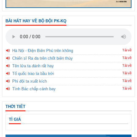
BÀI HÁT HAY VỀ BỘ ĐỘI PK-KQ
Hà Nội - Điện Biên Phủ trên không
Tải về
Chiến sĩ Ra đa trên chốt biên thùy
Tải về
Tên lửa ta đánh rất hay
Tải về
Tổ quốc trao ta bầu trời
Tải về
Phi đội ta xuất kích
Tải về
Tình Bác chắp cánh bay
Tải về
THỜI TIẾT
TỈ GIÁ