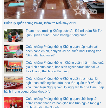
Chính ủy Quân chủng PK-KQ kiểm tra Nhà máy Z119
Tham mưu trưởng Không quân Ấn Độ tới thăm Bộ Tư
lệnh Quân chủng Phòng không-Không quân
Quân chủng Phòng không-Không quân tập huấn cải
cách hành chính, chuyển đổi số, triển khai Phong trào
“Bình dân học vụ số”
Quân chủng Phòng không - Không quân thăm, tặng quà
gia đình chính sách, học sinh nghèo vượt khó tại xã
Tây Giang, thành phố Đà nẵng
Quân chủng Phòng không-Không quân tham gia Hội
nghị toàn quốc nghiên cứu, học tập, quán triệt và triển
khai thực hiện Nghị quyết Hội nghị lần thứ ba Ban Chấp
hành Trung ương Đảng khóa XIV
Quân chủng Phòng không-Không quân phối hợp tổ
chức khánh thành và bàn giao nhà tình nghĩa tặng gia
đình bà Trần Thị Nguyệt