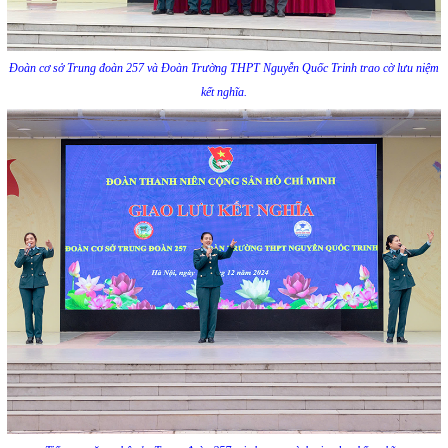
Đoàn cơ sở Trung đoàn 257 và Đoàn Trường THPT Nguyễn Quốc Trinh trao cờ lưu niệm
kết nghĩa.