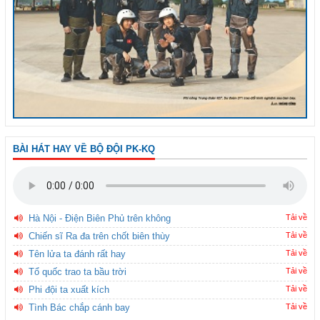
BÀI HÁT HAY VỀ BỘ ĐỘI PK-KQ
Hà Nội - Điện Biên Phủ trên không
Tải về
Chiến sĩ Ra đa trên chốt biên thùy
Tải về
Tên lửa ta đánh rất hay
Tải về
Tổ quốc trao ta bầu trời
Tải về
Phi đội ta xuất kích
Tải về
Tình Bác chắp cánh bay
Tải về