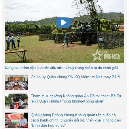
Nâng cao trình độ kíp chiến đấu sở chỉ huy trung đoàn ra đa cảnh giới
Chính ủy Quân chủng PK-KQ kiểm tra Nhà máy Z119
Tham mưu trưởng Không quân Ấn Độ tới thăm Bộ Tư
lệnh Quân chủng Phòng không-Không quân
Quân chủng Phòng không-Không quân tập huấn cải
cách hành chính, chuyển đổi số, triển khai Phong trào
“Bình dân học vụ số”