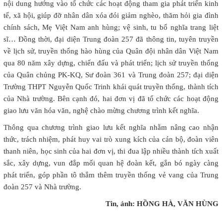
nội dung hướng vào tổ chức các hoạt động tham gia phát triển kinh
tế, xã hội, giúp đỡ nhân dân xóa đói giảm nghèo, thăm hỏi gia đình
chính sách, Mẹ Việt Nam anh hùng; vệ sinh, tu bổ nghĩa trang liệt
sĩ… Đồng thời, đại diện Trung đoàn 257 đã thông tin, tuyên truyền
về lịch sử, truyền thống hào hùng của Quân đội nhân dân Việt Nam
qua 80 năm xây dựng, chiến đấu và phát triển; lịch sử truyền thống
của Quân chủng PK-KQ, Sư đoàn 361 và Trung đoàn 257; đại diện
Trường THPT Nguyễn Quốc Trinh khái quát truyền thống, thành tích
của Nhà trường. Bên cạnh đó, hai đơn vị đã tổ chức các hoạt động
giao lưu văn hóa văn, nghệ chào mừng chương trình kết nghĩa.
Thông qua chương trình giao lưu kết nghĩa nhằm nâng cao nhận
thức, trách nhiệm, phát huy vai trò xung kích của cán bộ, đoàn viên
thanh niên, học sinh của hai đơn vị, thi đua lập nhiều thành tích xuất
sắc, xây dựng, vun đắp mối quan hệ đoàn kết, gắn bó ngày càng
phát triển, góp phần tô thắm thêm truyền thống vẻ vang của Trung
đoàn 257 và Nhà trường.
Tin, ảnh: HỒNG HÀ, VĂN HÙNG