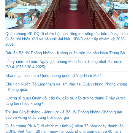
Quân chủng PK-KQ tổ chức hội nghị tổng kết công tác bầu cử đại biểu
Quốc hội khóa XVI và bầu cử đại biểu HĐND các cấp nhiệm kỳ 2026-
2031
Dấu ấn Bộ đội Phòng không - Không quân trên địa bàn Nam Trung Bộ
Lễ kỷ niệm 50 năm Ngày giải phóng Miền Nam, thống nhất đất nước
(30-4-1975 / 30-4-2025)
Khai mạc Triển lãm Quốc phòng quốc tế Việt Nam 2024
Chủ tịch Nước Tô Lâm thăm và làm việc tại Quân chủng Phòng không
- Không quân
Lương sĩ quan Quân đội cấp úy, cấp tá, cấp tướng tháng 7 này được
tăng lên nhiều không?
Thi đua Quyết thắng - động lực để Bộ đội Phòng không-Không quân
bảo vệ vững chắc vùng trời quốc gia
Quân chủng PK-KQ tổ chức mít tinh kỷ niệm 73 năm ngày thành lập
QĐND Việt Nam, 28 năm ngày hội quốc phòng toàn dân và 45 năm