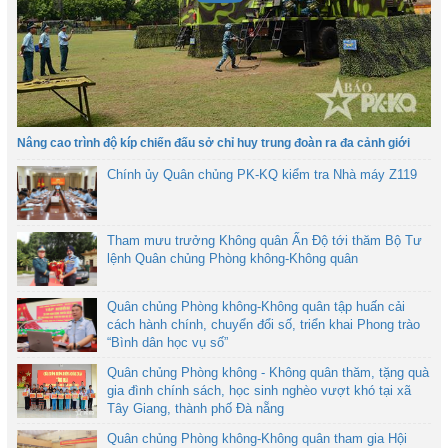
Nâng cao trình độ kíp chiến đấu sở chỉ huy trung đoàn ra đa cảnh giới
Chính ủy Quân chủng PK-KQ kiểm tra Nhà máy Z119
Tham mưu trưởng Không quân Ấn Độ tới thăm Bộ Tư
lệnh Quân chủng Phòng không-Không quân
Quân chủng Phòng không-Không quân tập huấn cải
cách hành chính, chuyển đổi số, triển khai Phong trào
“Bình dân học vụ số”
Quân chủng Phòng không - Không quân thăm, tặng quà
gia đình chính sách, học sinh nghèo vượt khó tại xã
Tây Giang, thành phố Đà nẵng
Quân chủng Phòng không-Không quân tham gia Hội