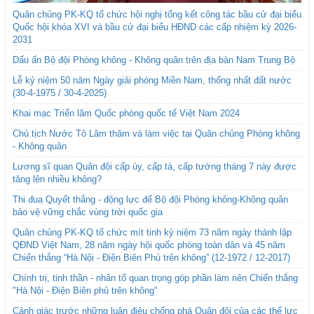
Quân chủng PK-KQ tổ chức hội nghị tổng kết công tác bầu cử đại biểu
Quốc hội khóa XVI và bầu cử đại biểu HĐND các cấp nhiệm kỳ 2026-
2031
Dấu ấn Bộ đội Phòng không - Không quân trên địa bàn Nam Trung Bộ
Lễ kỷ niệm 50 năm Ngày giải phóng Miền Nam, thống nhất đất nước
(30-4-1975 / 30-4-2025)
Khai mạc Triển lãm Quốc phòng quốc tế Việt Nam 2024
Chủ tịch Nước Tô Lâm thăm và làm việc tại Quân chủng Phòng không
- Không quân
Lương sĩ quan Quân đội cấp úy, cấp tá, cấp tướng tháng 7 này được
tăng lên nhiều không?
Thi đua Quyết thắng - động lực để Bộ đội Phòng không-Không quân
bảo vệ vững chắc vùng trời quốc gia
Quân chủng PK-KQ tổ chức mít tinh kỷ niệm 73 năm ngày thành lập
QĐND Việt Nam, 28 năm ngày hội quốc phòng toàn dân và 45 năm
Chiến thắng “Hà Nội - Điện Biên Phủ trên không” (12-1972 / 12-2017)
Chính trị, tinh thần - nhân tố quan trọng góp phần làm nên Chiến thắng
"Hà Nội - Điện Biên phủ trên không"
Cảnh giác trước những luận điệu chống phá Quân đội của các thế lực