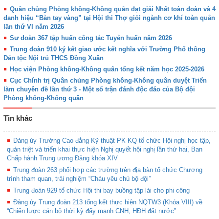
Quân chủng Phòng không-Không quân đạt giải Nhất toàn đoàn và 4
danh hiệu “Bàn tay vàng” tại Hội thi Thợ giỏi ngành cơ khí toàn quân
lần thứ VI năm 2026
Sư đoàn 367 tập huấn công tác Tuyên huấn năm 2026
Trung đoàn 910 ký kết giao ước kết nghĩa với Trường Phổ thông
Dân tộc Nội trú THCS Đồng Xuân
Học viện Phòng không-Không quân tổng kết năm học 2025-2026
Cục Chính trị Quân chủng Phòng không-Không quân duyệt Triển
lãm chuyên đề lần thứ 3 - Một số trận đánh độc đáo của Bộ đội
Phòng không-Không quân
Tin khác
Đảng ủy Trường Cao đẳng Kỹ thuật PK-KQ tổ chức Hội nghị học tập,
quán triệt và triển khai thực hiện Nghị quyết hội nghị lần thứ hai, Ban
Chấp hành Trung ương Đảng khóa XIV
Trung đoàn 263 phối hợp các trường trên địa bàn tổ chức Chương
trình tham quan, trải nghiệm “Cháu yêu chú bộ đội”
Trung đoàn 929 tổ chức Hội thi bay buồng tập lái cho phi công
Đảng ủy Trung đoàn 213 tổng kết thực hiện NQTW3 (Khóa VIII) về
“Chiến lược cán bộ thời kỳ đẩy mạnh CNH, HĐH đất nước”