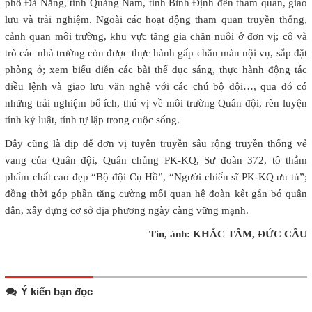
phố Đà Nẵng, tỉnh Quảng Nam, tỉnh Bình Định đến tham quan, giao
lưu và trải nghiệm. Ngoài các hoạt động tham quan truyền thống,
cảnh quan môi trường, khu vực tăng gia chăn nuôi ở đơn vị; cô và
trò các nhà trường còn được thực hành gấp chăn màn nội vụ, sắp đặt
phòng ở; xem biểu diễn các bài thể dục sáng, thực hành động tác
điều lệnh và giao lưu văn nghệ với các chú bộ đội…, qua đó có
những trải nghiệm bổ ích, thú vị về môi trường Quân đội, rèn luyện
tính kỷ luật, tính tự lập trong cuộc sống.
Đây cũng là dịp để đơn vị tuyên truyền sâu rộng truyền thống vẻ
vang của Quân đội, Quân chủng PK-KQ, Sư đoàn 372, tô thắm
phẩm chất cao đẹp “Bộ đội Cụ Hồ”, “Người chiến sĩ PK-KQ ưu tú”;
đồng thời góp phần tăng cường mối quan hệ đoàn kết gắn bó quân
dân, xây dựng cơ sở địa phương ngày càng vững mạnh.
Tin, ảnh: KHẮC TÂM, ĐỨC CẦU
Ý kiến bạn đọc