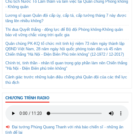
Chủ tịch Nước Tô Lâm thăm và làm việc tại Quân chủng Phòng không
- Không quân
Lương sĩ quan Quân đội cấp úy, cấp tá, cấp tướng tháng 7 này được
tăng lên nhiều không?
Thi đua Quyết thắng - động lực để Bộ đội Phòng không-Không quân
bảo vệ vững chắc vùng trời quốc gia
Quân chủng PK-KQ tổ chức mít tinh kỷ niệm 73 năm ngày thành lập
QĐND Việt Nam, 28 năm ngày hội quốc phòng toàn dân và 45 năm
Chiến thắng “Hà Nội - Điện Biên Phủ trên không” (12-1972 / 12-2017)
Chính trị, tinh thần - nhân tố quan trọng góp phần làm nên Chiến thắng
"Hà Nội - Điện Biên phủ trên không"
Cảnh giác trước những luận điệu chống phá Quân đội của các thế lực
thù địch
CHƯƠNG TRÌNH RADIO
Đại tướng Phùng Quang Thanh với nhà báo chiến sĩ - những ân
tình để lại