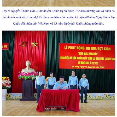
Đại tá Nguyễn Thanh Hải - Chủ nhiệm Chính trị Sư đoàn 372 trao thưởng các cá nhân có
thành tích xuất sắc trong đợt thi đua cao điểm chào mừng kỷ niệm 80 năm Ngày thành lập
Quân đội nhân dân Việt Nam và 35 năm Ngày hội Quốc phòng toàn dân.