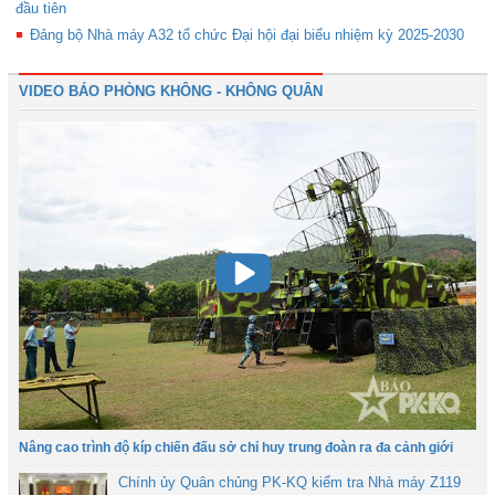
đầu tiên
Đảng bộ Nhà máy A32 tổ chức Đại hội đại biểu nhiệm kỳ 2025-2030
VIDEO BÁO PHÒNG KHÔNG - KHÔNG QUÂN
Nâng cao trình độ kíp chiến đấu sở chỉ huy trung đoàn ra đa cảnh giới
Chính ủy Quân chủng PK-KQ kiểm tra Nhà máy Z119