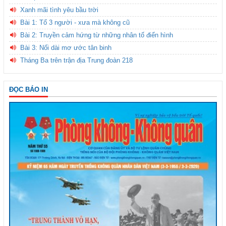
Xanh mãi tình yêu bầu trời
Bài 1: Tổ 3 người - xưa mà không cũ
Bài 2: Truyền cảm hứng từ những nhân tố điển hình
Bài 3: Nối dài mơ ước tân binh
Tháng Ba trên trận địa Trung đoàn 218
ĐỌC BÁO IN