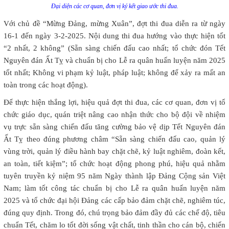
Đại diện các cơ quan, đơn vị ký kết giao ước thi đua.
Với chủ đề “Mừng Đảng, mừng Xuân”, đợt thi đua diễn ra từ ngày
16-1 đến ngày 3-2-2025. Nội dung thi đua hướng vào thực hiện tốt
“2 nhất, 2 không” (Sẵn sàng chiến đấu cao nhất; tổ chức đón Tết
Nguyên đán Ất Tỵ và chuẩn bị cho Lễ ra quân huấn luyện năm 2025
tốt nhất; Không vi phạm kỷ luật, pháp luật; không để xảy ra mất an
toàn trong các hoạt động).
Để thực hiện thắng lợi, hiệu quả đợt thi đua, các cơ quan, đơn vị tổ
chức giáo dục, quán triệt nâng cao nhận thức cho bộ đội về nhiệm
vụ trực sẵn sàng chiến đấu tăng cường bảo vệ dịp Tết Nguyên đán
Ất Tỵ theo đúng phương châm “Sẵn sàng chiến đấu cao, quản lý
vùng trời, quản lý điều hành bay chặt chẽ, kỷ luật nghiêm, đoàn kết,
an toàn, tiết kiệm”; tổ chức hoạt động phong phú, hiệu quả nhằm
tuyên truyền kỷ niệm 95 năm Ngày thành lập Đảng Cộng sản Việt
Nam; làm tốt công tác chuẩn bị cho Lễ ra quân huấn luyện năm
2025 và tổ chức đại hội Đảng các cấp bảo đảm chặt chẽ, nghiêm túc,
đúng quy định. Trong đó, chú trọng bảo đảm đầy đủ các chế độ, tiêu
chuẩn Tết, chăm lo tốt đời sống vật chất, tinh thần cho cán bộ, chiến