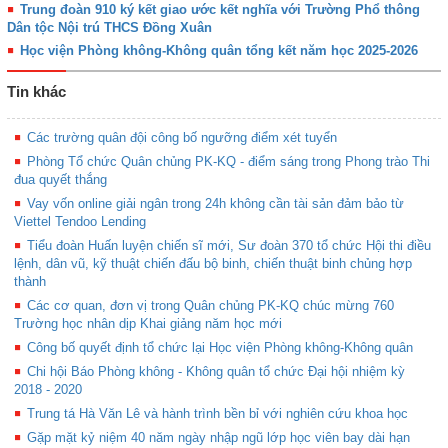
Trung đoàn 910 ký kết giao ước kết nghĩa với Trường Phổ thông
Dân tộc Nội trú THCS Đồng Xuân
Học viện Phòng không-Không quân tổng kết năm học 2025-2026
Tin khác
Các trường quân đội công bố ngưỡng điểm xét tuyển
Phòng Tổ chức Quân chủng PK-KQ - điểm sáng trong Phong trào Thi
đua quyết thắng
Vay vốn online giải ngân trong 24h không cần tài sản đảm bảo từ
Viettel Tendoo Lending
Tiểu đoàn Huấn luyện chiến sĩ mới, Sư đoàn 370 tổ chức Hội thi điều
lệnh, dân vũ, kỹ thuật chiến đấu bộ binh, chiến thuật binh chủng hợp
thành
Các cơ quan, đơn vị trong Quân chủng PK-KQ chúc mừng 760
Trường học nhân dịp Khai giảng năm học mới
Công bố quyết định tổ chức lại Học viện Phòng không-Không quân
Chi hội Báo Phòng không - Không quân tổ chức Đại hội nhiệm kỳ
2018 - 2020
Trung tá Hà Văn Lê và hành trình bền bỉ với nghiên cứu khoa học
Gặp mặt kỷ niệm 40 năm ngày nhập ngũ lớp học viên bay dài hạn