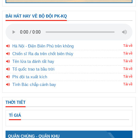
BÀI HÁT HAY VỀ BỘ ĐỘI PK-KQ
Hà Nội - Điện Biên Phủ trên không
Tải về
Chiến sĩ Ra đa trên chốt biên thùy
Tải về
Tên lửa ta đánh rất hay
Tải về
Tổ quốc trao ta bầu trời
Tải về
Phi đội ta xuất kích
Tải về
Tình Bác chắp cánh bay
Tải về
THỜI TIẾT
TỈ GIÁ
QUÂN CHỦNG - QUÂN KHU