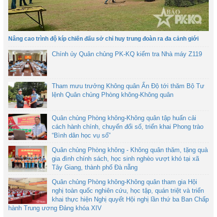
Nâng cao trình độ kíp chiến đấu sở chỉ huy trung đoàn ra đa cảnh giới
Chính ủy Quân chủng PK-KQ kiểm tra Nhà máy Z119
Tham mưu trưởng Không quân Ấn Độ tới thăm Bộ Tư
lệnh Quân chủng Phòng không-Không quân
Quân chủng Phòng không-Không quân tập huấn cải
cách hành chính, chuyển đổi số, triển khai Phong trào
“Bình dân học vụ số”
Quân chủng Phòng không - Không quân thăm, tặng quà
gia đình chính sách, học sinh nghèo vượt khó tại xã
Tây Giang, thành phố Đà nẵng
Quân chủng Phòng không-Không quân tham gia Hội
nghị toàn quốc nghiên cứu, học tập, quán triệt và triển
khai thực hiện Nghị quyết Hội nghị lần thứ ba Ban Chấp
hành Trung ương Đảng khóa XIV