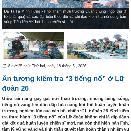
Đại tá Tạ Minh Hưng - Phó Tham mưu trưởng Quân chủng (ngồi thứ 3
từ phải qua) và các đại biểu theo dõi và chỉ đạo kiểm tra nội dung bắn
súng Tiểu liên AK bài 1 cho chiến sĩ mới.
8 giờ:25 phút Thứ hai, ngày 18 tháng 5 , 2026
Ấn tượng kiểm tra “3 tiếng nổ” ở Lữ
đoàn 26
Giữa cái nắng gay gắt nơi thao trường, những tiếng súng,
tiếng nổ vang lên dồn dập hòa cùng khí thế huấn luyện khẩn
trương, nghiêm túc của cán bộ, chiến sĩ Lữ đoàn 26. Đợt kiểm
tra thực hành “3 tiếng nổ” của Lữ đoàn không chỉ là dịp đánh
giá kết quả huấn luyện chiến sĩ mới, mà còn thể hiện bản lĩnh,
tâm lý vững vàng và tinh thần quyết tâm hoàn thành nhiệm vụ