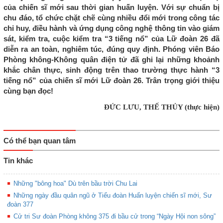
của chiến sĩ mới sau thời gian huấn luyện. Với sự chuẩn bị
chu đáo, tổ chức chặt chẽ cùng nhiều đổi mới trong công tác
chỉ huy, điều hành và ứng dụng công nghệ thông tin vào giám
sát, kiểm tra, cuộc kiểm tra “3 tiếng nổ” của Lữ đoàn 26 đã
diễn ra an toàn, nghiêm túc, đúng quy định. Phóng viên Báo
Phòng không-Không quân điện tử đã ghi lại những khoảnh
khắc chân thực, sinh động trên thao trường thực hành “3
tiếng nổ” của chiến sĩ mới Lữ đoàn 26. Trân trọng giới thiệu
cùng bạn đọc!
ĐỨC LƯU, THẾ THỦY (thực hiện)
Có thể bạn quan tâm
Tin khác
Những "bông hoa" Dù trên bầu trời Chu Lai
Những ngày đầu quân ngũ ở Tiểu đoàn Huấn luyện chiến sĩ mới, Sư
đoàn 377
Cử tri Sư đoàn Phòng không 375 đi bầu cử trong “Ngày Hội non sông”