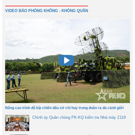
VIDEO BÁO PHÒNG KHÔNG - KHÔNG QUÂN
Nâng cao trình độ kíp chiến đấu sở chỉ huy trung đoàn ra đa cảnh giới
Chính ủy Quân chủng PK-KQ kiểm tra Nhà máy Z119