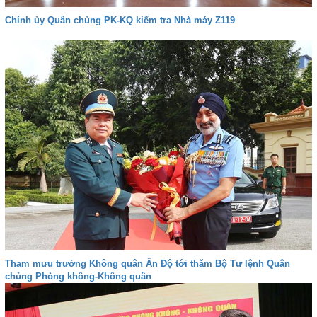
Chính ủy Quân chủng PK-KQ kiểm tra Nhà máy Z119
Tham mưu trưởng Không quân Ấn Độ tới thăm Bộ Tư lệnh Quân
chủng Phòng không-Không quân