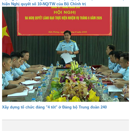
hiện Nghị quyết số 10-NQ/TW của Bộ Chính trị
Xây dựng tổ chức đảng "4 tốt" ở Đảng bộ Trung đoàn 240
1
2
3
4
Tiếp
Cuối