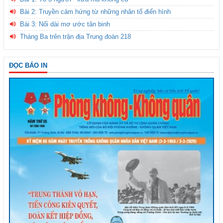
Bài 2: Truyền cảm hứng từ những nhân tố điển hình
Bài 3: Nối dài mơ ước tân binh
Tháng Ba trên trận địa Trung đoàn 218
ĐỌC BÁO IN