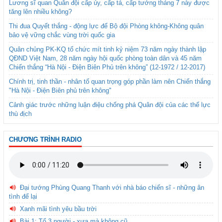
Lương sĩ quan Quân đội cấp úy, cấp tá, cấp tướng tháng 7 này được
tăng lên nhiều không?
Thi đua Quyết thắng - động lực để Bộ đội Phòng không-Không quân
bảo vệ vững chắc vùng trời quốc gia
Quân chủng PK-KQ tổ chức mít tinh kỷ niệm 73 năm ngày thành lập
QĐND Việt Nam, 28 năm ngày hội quốc phòng toàn dân và 45 năm
Chiến thắng “Hà Nội - Điện Biên Phủ trên không” (12-1972 / 12-2017)
Chính trị, tinh thần - nhân tố quan trọng góp phần làm nên Chiến thắng
"Hà Nội - Điện Biên phủ trên không"
Cảnh giác trước những luận điệu chống phá Quân đội của các thế lực
thù địch
CHƯƠNG TRÌNH RADIO
Đại tướng Phùng Quang Thanh với nhà báo chiến sĩ - những ân
tình để lại
Xanh mãi tình yêu bầu trời
Bài 1: Tổ 3 người - xưa mà không cũ