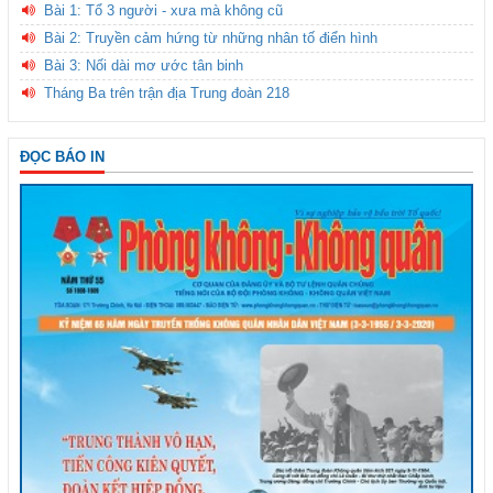
Bài 1: Tổ 3 người - xưa mà không cũ
Bài 2: Truyền cảm hứng từ những nhân tố điển hình
Bài 3: Nối dài mơ ước tân binh
Tháng Ba trên trận địa Trung đoàn 218
ĐỌC BÁO IN