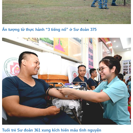
Ấn tượng từ thực hành “3 tiếng nổ” ở Sư đoàn 375
Tuổi trẻ Sư đoàn 361 xung kích hiến máu tình nguyện