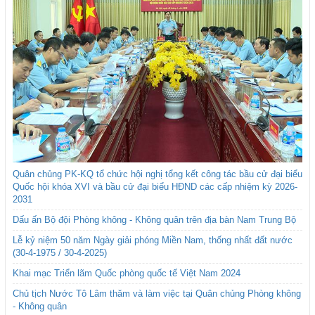
Quân chủng PK-KQ tổ chức hội nghị tổng kết công tác bầu cử đại biểu
Quốc hội khóa XVI và bầu cử đại biểu HĐND các cấp nhiệm kỳ 2026-
2031
Dấu ấn Bộ đội Phòng không - Không quân trên địa bàn Nam Trung Bộ
Lễ kỷ niệm 50 năm Ngày giải phóng Miền Nam, thống nhất đất nước
(30-4-1975 / 30-4-2025)
Khai mạc Triển lãm Quốc phòng quốc tế Việt Nam 2024
Chủ tịch Nước Tô Lâm thăm và làm việc tại Quân chủng Phòng không
- Không quân