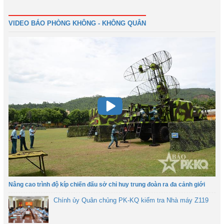
Trước
1
2
3
4
5
6
Tiếp
Cuối
VIDEO BÁO PHÒNG KHÔNG - KHÔNG QUÂN
Nâng cao trình độ kíp chiến đấu sở chỉ huy trung đoàn ra đa cảnh giới
Chính ủy Quân chủng PK-KQ kiểm tra Nhà máy Z119