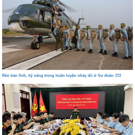
Rèn bản lĩnh, kỹ năng trong huấn luyện nhảy dù ở Sư đoàn 372