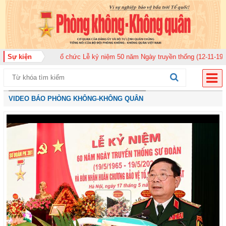
 920 tổ chức Lễ kỷ niệm 50 năm Ngày truyền thống (12-11-1975/12-11-2025)
Sự kiện
VIDEO BÁO PHÒNG KHÔNG-KHÔNG QUÂN