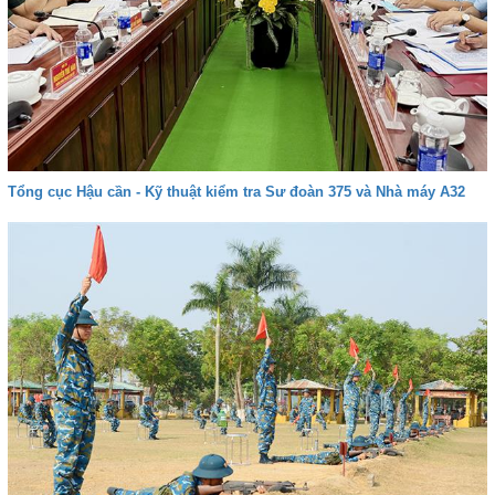
Tổng cục Hậu cần - Kỹ thuật kiểm tra Sư đoàn 375 và Nhà máy A32