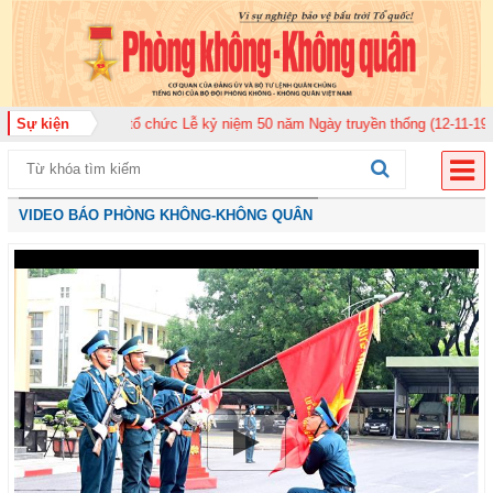
 920 tổ chức Lễ kỷ niệm 50 năm Ngày truyền thống (12-11-1975/12-11-2025)
Sự kiện
VIDEO BÁO PHÒNG KHÔNG-KHÔNG QUÂN