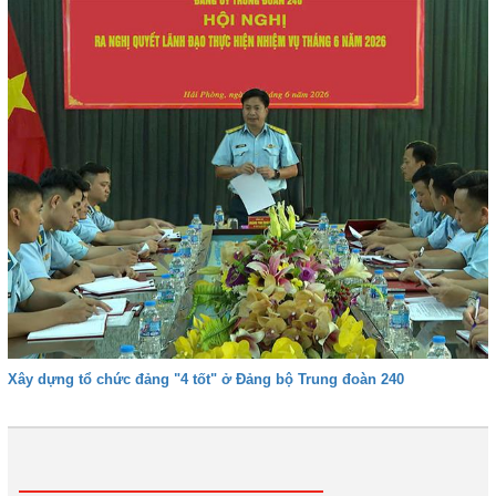
Xây dựng tổ chức đảng "4 tốt" ở Đảng bộ Trung đoàn 240
1
2
3
4
Tiếp
Cuối