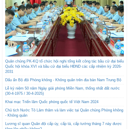
Quân chủng PK-KQ tổ chức hội nghị tổng kết công tác bầu cử đại biểu
Quốc hội khóa XVI và bầu cử đại biểu HĐND các cấp nhiệm kỳ 2026-
2031
Dấu ấn Bộ đội Phòng không - Không quân trên địa bàn Nam Trung Bộ
Lễ kỷ niệm 50 năm Ngày giải phóng Miền Nam, thống nhất đất nước
(30-4-1975 / 30-4-2025)
Khai mạc Triển lãm Quốc phòng quốc tế Việt Nam 2024
Chủ tịch Nước Tô Lâm thăm và làm việc tại Quân chủng Phòng không
- Không quân
Lương sĩ quan Quân đội cấp úy, cấp tá, cấp tướng tháng 7 này được
tăng lên nhiều không?