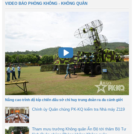
VIDEO BÁO PHÒNG KHÔNG - KHÔNG QUÂN
Nâng cao trình độ kíp chiến đấu sở chỉ huy trung đoàn ra đa cảnh giới
Chính ủy Quân chủng PK-KQ kiểm tra Nhà máy Z119
Tham mưu trưởng Không quân Ấn Độ tới thăm Bộ Tư