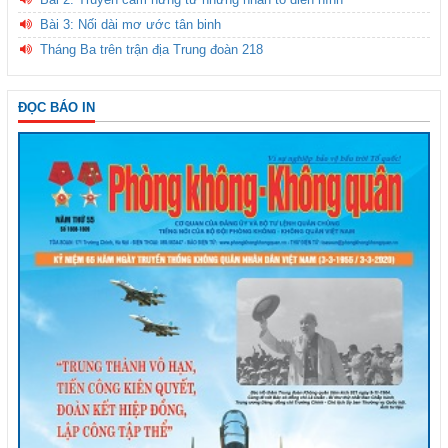
Bài 3: Nối dài mơ ước tân binh
Tháng Ba trên trận địa Trung đoàn 218
ĐỌC BÁO IN