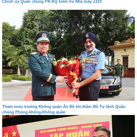
Chính ủy Quân chủng PK-KQ kiểm tra Nhà máy Z119
Tham mưu trưởng Không quân Ấn Độ tới thăm Bộ Tư lệnh Quân
chủng Phòng không-Không quân