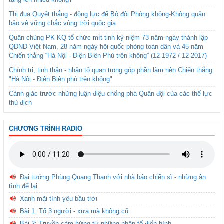
Thi đua Quyết thắng - động lực để Bộ đội Phòng không-Không quân
bảo vệ vững chắc vùng trời quốc gia
Quân chủng PK-KQ tổ chức mít tinh kỷ niệm 73 năm ngày thành lập
QĐND Việt Nam, 28 năm ngày hội quốc phòng toàn dân và 45 năm
Chiến thắng “Hà Nội - Điện Biên Phủ trên không” (12-1972 / 12-2017)
Chính trị, tinh thần - nhân tố quan trọng góp phần làm nên Chiến thắng
"Hà Nội - Điện Biên phủ trên không"
Cảnh giác trước những luận điệu chống phá Quân đội của các thế lực
thù địch
CHƯƠNG TRÌNH RADIO
Đại tướng Phùng Quang Thanh với nhà báo chiến sĩ - những ân
tình để lại
Xanh mãi tình yêu bầu trời
Bài 1: Tổ 3 người - xưa mà không cũ
Bài 2: Truyền cảm hứng từ những nhân tố điển hình