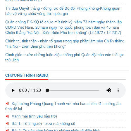
Thi đua Quyết thắng - động lực để Bộ đội Phòng không-Không quân
bảo vệ vững chắc vùng trời quốc gia
Quân chủng PK-KQ tổ chức mít tinh kỷ niệm 73 năm ngày thành lập
QĐND Việt Nam, 28 năm ngày hội quốc phòng toàn dân và 45 năm
Chiến thắng “Hà Nội - Điện Biên Phủ trên không” (12-1972 / 12-2017)
Chính trị, tinh thần - nhân tố quan trọng góp phần làm nên Chiến thắng
"Hà Nội - Điện Biên phủ trên không"
Cảnh giác trước những luận điệu chống phá Quân đội của các thế lực
thù địch
CHƯƠNG TRÌNH RADIO
Đại tướng Phùng Quang Thanh với nhà báo chiến sĩ - những ân
tình để lại
Xanh mãi tình yêu bầu trời
Bài 1: Tổ 3 người - xưa mà không cũ
Bài 2: Truyền cảm hứng từ những nhân tố điển hình