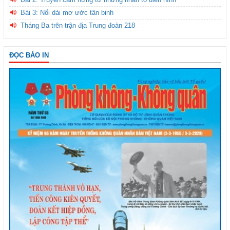
Bài 3: Nối dài mơ ước tân binh
Tháng Ba trên trận địa Trung đoàn 218
ĐỌC BÁO IN