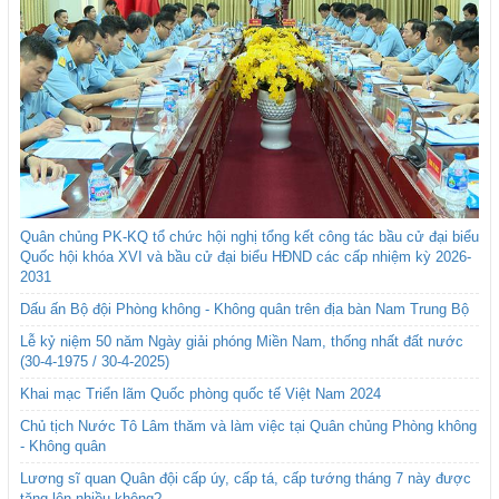
Quân chủng PK-KQ tổ chức hội nghị tổng kết công tác bầu cử đại biểu
Quốc hội khóa XVI và bầu cử đại biểu HĐND các cấp nhiệm kỳ 2026-
2031
Dấu ấn Bộ đội Phòng không - Không quân trên địa bàn Nam Trung Bộ
Lễ kỷ niệm 50 năm Ngày giải phóng Miền Nam, thống nhất đất nước
(30-4-1975 / 30-4-2025)
Khai mạc Triển lãm Quốc phòng quốc tế Việt Nam 2024
Chủ tịch Nước Tô Lâm thăm và làm việc tại Quân chủng Phòng không
- Không quân
Lương sĩ quan Quân đội cấp úy, cấp tá, cấp tướng tháng 7 này được
tăng lên nhiều không?