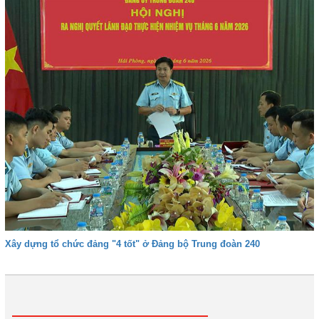
Xây dựng tổ chức đảng "4 tốt" ở Đảng bộ Trung đoàn 240
1
2
3
4
Tiếp
Cuối