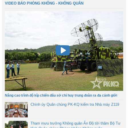
VIDEO BÁO PHÒNG KHÔNG - KHÔNG QUÂN
Nâng cao trình độ kíp chiến đấu sở chỉ huy trung đoàn ra đa cảnh giới
Chính ủy Quân chủng PK-KQ kiểm tra Nhà máy Z119
Tham mưu trưởng Không quân Ấn Độ tới thăm Bộ Tư