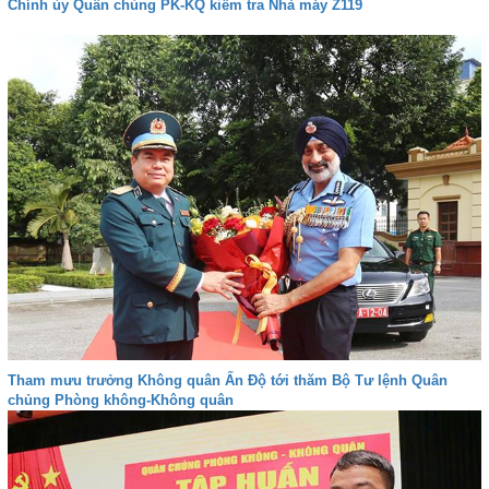
Chính ủy Quân chủng PK-KQ kiểm tra Nhà máy Z119
Tham mưu trưởng Không quân Ấn Độ tới thăm Bộ Tư lệnh Quân
chủng Phòng không-Không quân