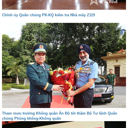
Chính ủy Quân chủng PK-KQ kiểm tra Nhà máy Z119
Tham mưu trưởng Không quân Ấn Độ tới thăm Bộ Tư lệnh Quân
chủng Phòng không-Không quân