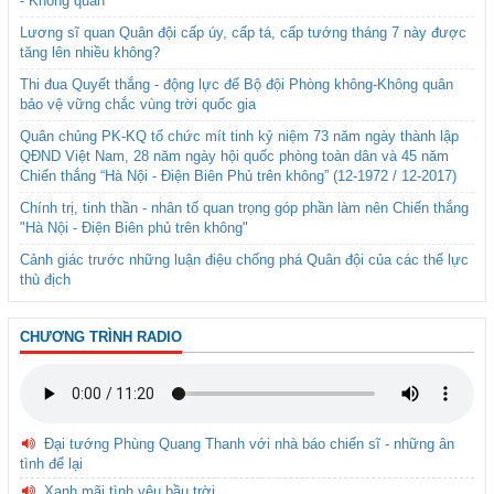
- Không quân
Lương sĩ quan Quân đội cấp úy, cấp tá, cấp tướng tháng 7 này được
tăng lên nhiều không?
Thi đua Quyết thắng - động lực để Bộ đội Phòng không-Không quân
bảo vệ vững chắc vùng trời quốc gia
Quân chủng PK-KQ tổ chức mít tinh kỷ niệm 73 năm ngày thành lập
QĐND Việt Nam, 28 năm ngày hội quốc phòng toàn dân và 45 năm
Chiến thắng “Hà Nội - Điện Biên Phủ trên không” (12-1972 / 12-2017)
Chính trị, tinh thần - nhân tố quan trọng góp phần làm nên Chiến thắng
"Hà Nội - Điện Biên phủ trên không"
Cảnh giác trước những luận điệu chống phá Quân đội của các thế lực
thù địch
CHƯƠNG TRÌNH RADIO
Đại tướng Phùng Quang Thanh với nhà báo chiến sĩ - những ân
tình để lại
Xanh mãi tình yêu bầu trời