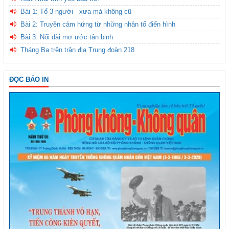
Bài 1: Tổ 3 người - xưa mà không cũ
Bài 2: Truyền cảm hứng từ những nhân tố điển hình
Bài 3: Nối dài mơ ước tân binh
Tháng Ba trên trận địa Trung đoàn 218
ĐỌC BÁO IN