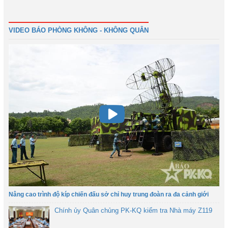
1
2
3
4
Tiếp
Cuối
VIDEO BÁO PHÒNG KHÔNG - KHÔNG QUÂN
Nâng cao trình độ kíp chiến đấu sở chỉ huy trung đoàn ra đa cảnh giới
Chính ủy Quân chủng PK-KQ kiểm tra Nhà máy Z119