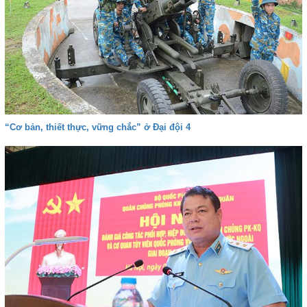
“Cơ bản, thiết thực, vững chắc” ở Đại đội 4