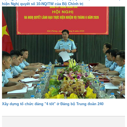
hiện Nghị quyết số 10-NQ/TW của Bộ Chính trị
Xây dựng tổ chức đảng "4 tốt" ở Đảng bộ Trung đoàn 240
1
2
3
4
Tiếp
Cuối