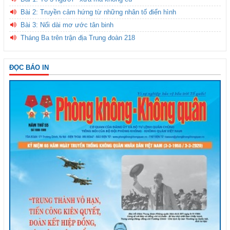
Bài 2: Truyền cảm hứng từ những nhân tố điển hình
Bài 3: Nối dài mơ ước tân binh
Tháng Ba trên trận địa Trung đoàn 218
ĐỌC BÁO IN