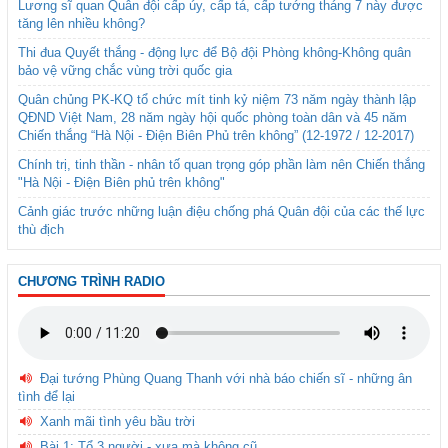
Lương sĩ quan Quân đội cấp úy, cấp tá, cấp tướng tháng 7 này được
tăng lên nhiều không?
Thi đua Quyết thắng - động lực để Bộ đội Phòng không-Không quân
bảo vệ vững chắc vùng trời quốc gia
Quân chủng PK-KQ tổ chức mít tinh kỷ niệm 73 năm ngày thành lập
QĐND Việt Nam, 28 năm ngày hội quốc phòng toàn dân và 45 năm
Chiến thắng “Hà Nội - Điện Biên Phủ trên không” (12-1972 / 12-2017)
Chính trị, tinh thần - nhân tố quan trọng góp phần làm nên Chiến thắng
"Hà Nội - Điện Biên phủ trên không"
Cảnh giác trước những luận điệu chống phá Quân đội của các thế lực
thù địch
CHƯƠNG TRÌNH RADIO
Đại tướng Phùng Quang Thanh với nhà báo chiến sĩ - những ân
tình để lại
Xanh mãi tình yêu bầu trời
Bài 1: Tổ 3 người - xưa mà không cũ