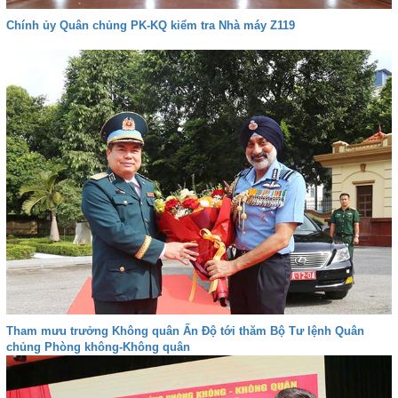
Chính ủy Quân chủng PK-KQ kiểm tra Nhà máy Z119
Tham mưu trưởng Không quân Ấn Độ tới thăm Bộ Tư lệnh Quân
chủng Phòng không-Không quân