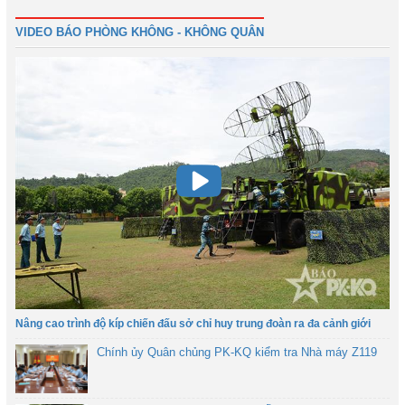
VIDEO BÁO PHÒNG KHÔNG - KHÔNG QUÂN
Nâng cao trình độ kíp chiến đấu sở chỉ huy trung đoàn ra đa cảnh giới
Chính ủy Quân chủng PK-KQ kiểm tra Nhà máy Z119