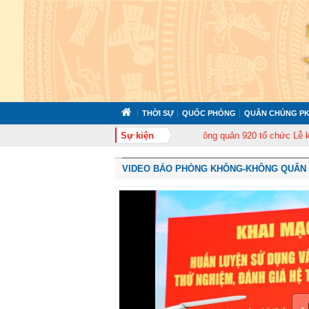
THỜI SỰ
QUỐC PHÒNG
QUÂN CHỦNG PK
p huấn cán bộ năm 2026
Trung đoàn Không quân 920 tổ chức Lễ kỷ niệm 50
Sự kiện
VIDEO BÁO PHÒNG KHÔNG-KHÔNG QUÂN