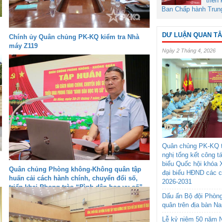
triển
Ban Chấp hành Trun
DƯ LUẬN QUAN T
Chính ủy Quân chủng PK-KQ kiểm tra Nhà
máy Z119
Ngày 2 Tháng 4, 2026
Quân chủng PK-KQ t
nghị tổng kết công t
biểu Quốc hội khóa 
Quân chủng Phòng không-Không quân tập
đại biểu HĐND các 
huấn cải cách hành chính, chuyển đổi số,
2026-2031
triển khai Phong trào “Bình dân học vụ số”
Dấu ấn Bộ đội Phòn
quân trên địa bàn N
Lễ kỷ niệm 50 năm N