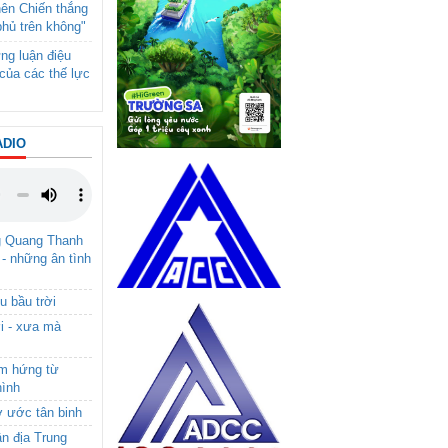
nên Chiến thắng
phủ trên không"
ng luận điệu
của các thế lực
ADIO
g Quang Thanh
 - những ân tình
u bầu trời
i - xưa mà
ảm hứng từ
hình
ơ ước tân binh
ận địa Trung