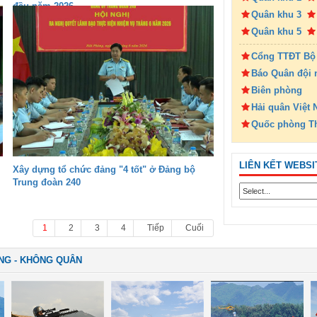
đầu năm 2026
Quân khu 3
Quân khu 5
Cổng TTĐT Bộ
Báo Quân đội 
Biên phòng
Hải quân Việt
Quốc phòng T
LIÊN KẾT WEBSI
Xây dựng tổ chức đảng "4 tốt" ở Đảng bộ
Trung đoàn 240
1
2
3
4
Tiếp
Cuối
NG - KHÔNG QUÂN