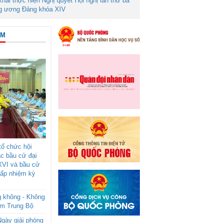
 khai thực hiện Nghị quyết Hội nghị lần thứ ba
g ương Đảng khóa XIV
ÂM
ổ chức hội
ác bầu cử đại
XVI và bầu cử
cấp nhiệm kỳ
g không - Không
am Trung Bộ
gày giải phóng