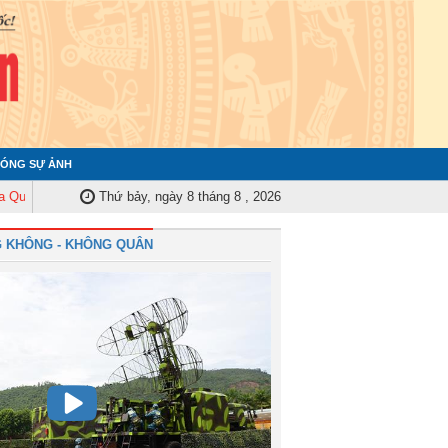
ÓNG SỰ ẢNH
 Trung ương tập huấn nghiệp vụ công tác kiểm tra, giám sát năm 2025
Thứ bảy, ngày 8 tháng 8 , 2026
Qu
 KHÔNG - KHÔNG QUÂN