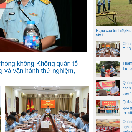
Nâng cao trình độ kíp
giới
Chín
Z119
hòng không-Không quân tổ
Tham
Tư l
g và vận hành thử nghiệm,
Quân
cách 
trào 
Quân
quà g
tại x
Quân
nghị 