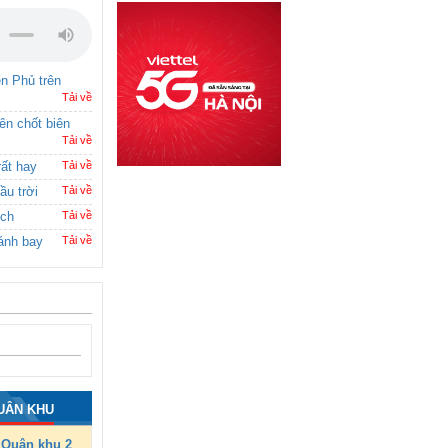
ên Phủ trên
Tải về
rên chốt biên
Tải về
rất hay
Tải về
ầu trời
Tải về
ích
Tải về
ánh bay
Tải về
UÂN KHU
Quân khu 2