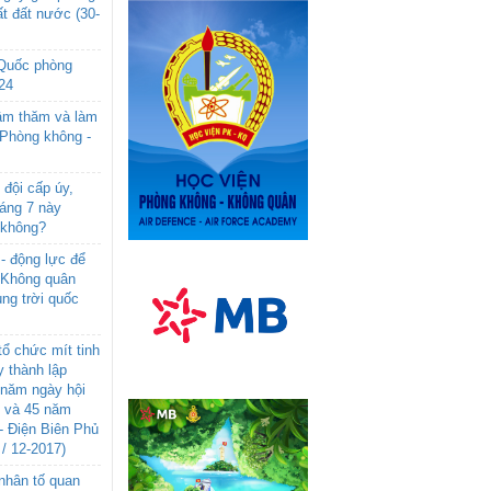
t đất nước (30-
 Quốc phòng
24
âm thăm và làm
 Phòng không -
đội cấp úy,
háng 7 này
 không?
- động lực để
-Không quân
ng trời quốc
ổ chức mít tinh
 thành lập
năm ngày hội
n và 45 năm
- Điện Biên Phủ
 / 12-2017)
- nhân tố quan