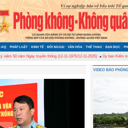
-KQ
PHÁP LUẬT
KINH TẾ
ĐỐI NGOẠI
VĂN HÓA
THỂ THAO
BẠN ĐỌC
PH
 năm Ngày truyền thống (12-11-1975/12-11-2025)
Ủy ban Kiểm tra Quân ủy
VIDEO BÁO PHÒNG