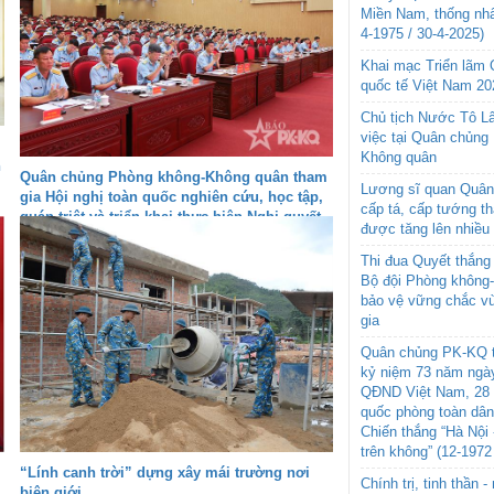
Miền Nam, thống nhấ
4-1975 / 30-4-2025)
Khai mạc Triển lãm
quốc tế Việt Nam 20
Chủ tịch Nước Tô L
việc tại Quân chủng
Không quân
h
Quân chủng Phòng không-Không quân tham
Lương sĩ quan Quân 
gia Hội nghị toàn quốc nghiên cứu, học tập,
cấp tá, cấp tướng t
quán triệt và triển khai thực hiện Nghị quyết
được tăng lên nhiều
Hội nghị lần thứ ba Ban Chấp hành Trung
ương Đảng khóa XIV
Thi đua Quyết thắng 
Bộ đội Phòng không
bảo vệ vững chắc vù
gia
Quân chủng PK-KQ t
kỷ niệm 73 năm ngày
QĐND Việt Nam, 28 
quốc phòng toàn dâ
Chiến thắng “Hà Nội 
trên không” (12-1972
“Lính canh trời” dựng xây mái trường nơi
Chính trị, tinh thần 
biên giới