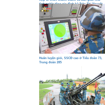
tình nghĩa tặng gia đình bà Trần Thị Nguyệt
Huấn luyện giỏi, SSCĐ cao ở Tiểu đoàn 73,
Trung đoàn 285