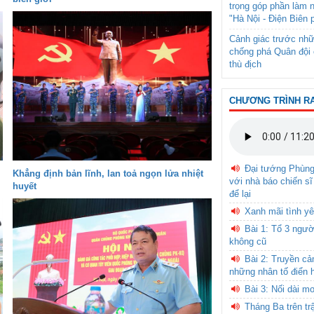
trọng góp phần làm 
"Hà Nội - Điện Biên 
Cảnh giác trước nhữ
chống phá Quân đội 
thù địch
CHƯƠNG TRÌNH R
Đại tướng Phùn
Khẳng định bản lĩnh, lan toả ngọn lửa nhiệt
với nhà báo chiến sĩ
huyết
để lại
Xanh mãi tình yê
Bài 1: Tổ 3 ngườ
không cũ
Bài 2: Truyền c
những nhân tố điển 
Bài 3: Nối dài m
Tháng Ba trên tr