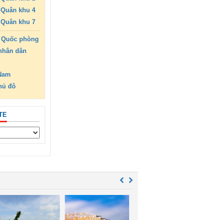
Quân khu 4
Quân khu 7
 Quốc phòng
nhân dân
 Nam
hủ đô
TE