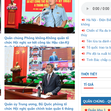
Hà Nội - Điện Bi
không
Chiến sĩ Ra đa t
thùy
Quân chủng Phòng không-Không quân tổ
Tên lửa ta đánh 
chức Hội nghị sơ kết công tác Hậu cần-Kỹ
thuật 6 tháng đầu năm 2026
Tổ quốc trao ta b
Phi đội ta xuất k
Tình Bác chắp c
THỜI TIẾT
TỈ GIÁ
QUÂN CHỦNG - Q
Quân ủy Trung ương, Bộ Quốc phòng tổ
chức Hội nghị quân chính toàn quân 6 tháng
Quân khu 1