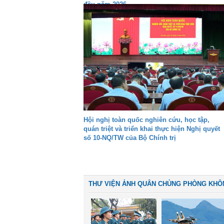
đầu năm 2026
Hội nghị toàn quốc nghiên cứu, học tập,
quán triệt và triển khai thực hiện Nghị quyết
số 10-NQ/TW của Bộ Chính trị
THƯ VIỆN ẢNH QUÂN CHỦNG PHÒNG KHÔ