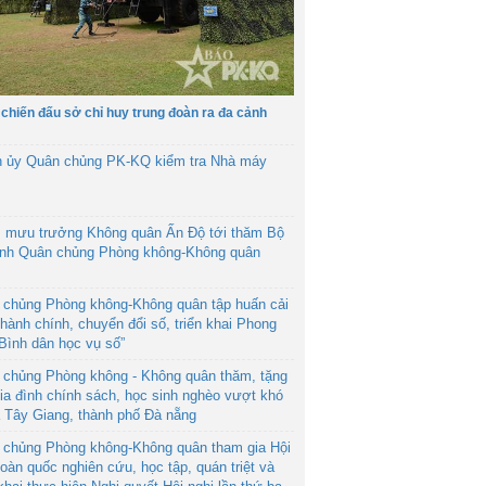
 chiến đấu sở chỉ huy trung đoàn ra đa cảnh
h ủy Quân chủng PK-KQ kiểm tra Nhà máy
 mưu trưởng Không quân Ấn Độ tới thăm Bộ
ệnh Quân chủng Phòng không-Không quân
 chủng Phòng không-Không quân tập huấn cải
hành chính, chuyển đổi số, triển khai Phong
“Bình dân học vụ số”
 chủng Phòng không - Không quân thăm, tặng
ia đình chính sách, học sinh nghèo vượt khó
ã Tây Giang, thành phố Đà nẵng
 chủng Phòng không-Không quân tham gia Hội
toàn quốc nghiên cứu, học tập, quán triệt và