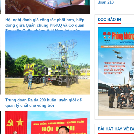
đoàn 218
ĐỌC BÁO IN
Hội nghị đánh giá công tác phối hợp, hiệp
đồng giữa Quân chủng PK-KQ và Cơ quan
Tùy viên Quốc phòng Việt Nam tại nước
ngoài
Trung đoàn Ra đa 290 huấn luyện giỏi để
quản lý chặt chẽ vùng trời
BÀI HÁT HAY VỀ B