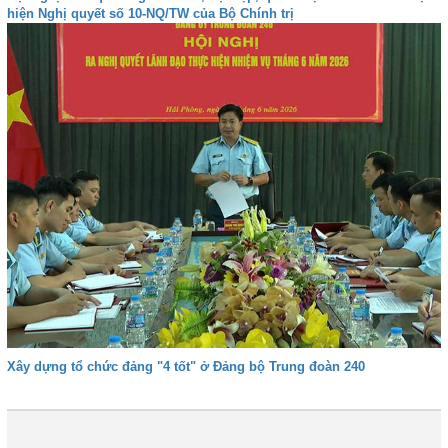
hiện Nghị quyết số 10-NQ/TW của Bộ Chính trị
Xây dựng tổ chức đảng "4 tốt" ở Đảng bộ Trung đoàn 240
1
2
3
4
Tiếp
Cuối