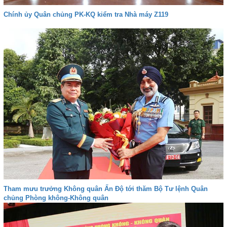
Chính ủy Quân chủng PK-KQ kiểm tra Nhà máy Z119
Tham mưu trưởng Không quân Ấn Độ tới thăm Bộ Tư lệnh Quân
chủng Phòng không-Không quân