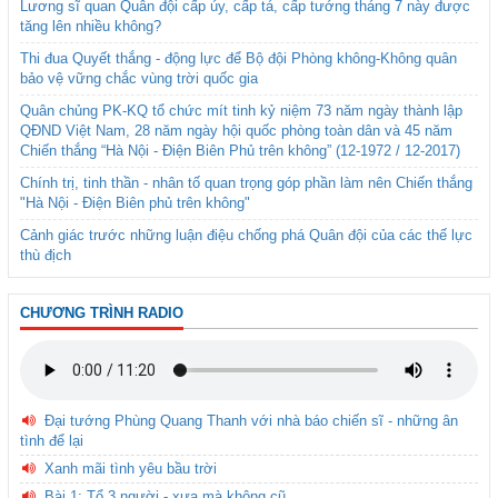
Lương sĩ quan Quân đội cấp úy, cấp tá, cấp tướng tháng 7 này được
tăng lên nhiều không?
Thi đua Quyết thắng - động lực để Bộ đội Phòng không-Không quân
bảo vệ vững chắc vùng trời quốc gia
Quân chủng PK-KQ tổ chức mít tinh kỷ niệm 73 năm ngày thành lập
QĐND Việt Nam, 28 năm ngày hội quốc phòng toàn dân và 45 năm
Chiến thắng “Hà Nội - Điện Biên Phủ trên không” (12-1972 / 12-2017)
Chính trị, tinh thần - nhân tố quan trọng góp phần làm nên Chiến thắng
"Hà Nội - Điện Biên phủ trên không"
Cảnh giác trước những luận điệu chống phá Quân đội của các thế lực
thù địch
CHƯƠNG TRÌNH RADIO
Đại tướng Phùng Quang Thanh với nhà báo chiến sĩ - những ân
tình để lại
Xanh mãi tình yêu bầu trời
Bài 1: Tổ 3 người - xưa mà không cũ