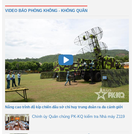
VIDEO BÁO PHÒNG KHÔNG - KHÔNG QUÂN
Nâng cao trình độ kíp chiến đấu sở chỉ huy trung đoàn ra đa cảnh giới
Chính ủy Quân chủng PK-KQ kiểm tra Nhà máy Z119