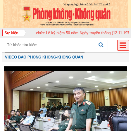
920 tổ chức Lễ kỷ niệm 50 năm Ngày truyền thống (12-11-1975/12-11-2025)
Sự kiện
VIDEO BÁO PHÒNG KHÔNG-KHÔNG QUÂN