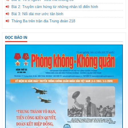
Bài 2: Truyền cảm hứng từ những nhân tố điển hình
Bài 3: Nối dài mơ ước tân binh
Tháng Ba trên trận địa Trung đoàn 218
ĐỌC BÁO IN