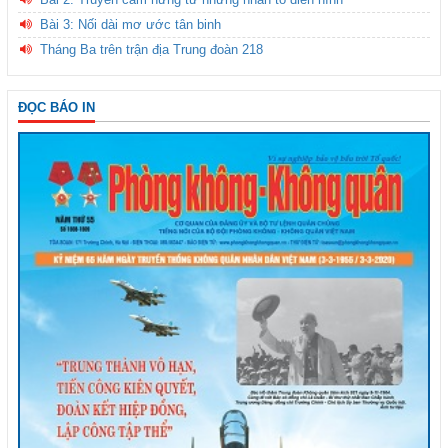
Bài 3: Nối dài mơ ước tân binh
Tháng Ba trên trận địa Trung đoàn 218
ĐỌC BÁO IN