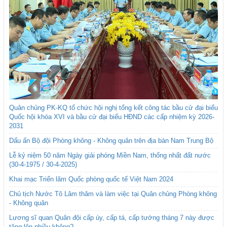
Quân chủng PK-KQ tổ chức hội nghị tổng kết công tác bầu cử đại biểu
Quốc hội khóa XVI và bầu cử đại biểu HĐND các cấp nhiệm kỳ 2026-
2031
Dấu ấn Bộ đội Phòng không - Không quân trên địa bàn Nam Trung Bộ
Lễ kỷ niệm 50 năm Ngày giải phóng Miền Nam, thống nhất đất nước
(30-4-1975 / 30-4-2025)
Khai mạc Triển lãm Quốc phòng quốc tế Việt Nam 2024
Chủ tịch Nước Tô Lâm thăm và làm việc tại Quân chủng Phòng không
- Không quân
Lương sĩ quan Quân đội cấp úy, cấp tá, cấp tướng tháng 7 này được
tăng lên nhiều không?