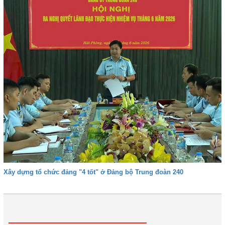
Xây dựng tổ chức đảng "4 tốt" ở Đảng bộ Trung đoàn 240
1
2
3
4
Tiếp
Cuối