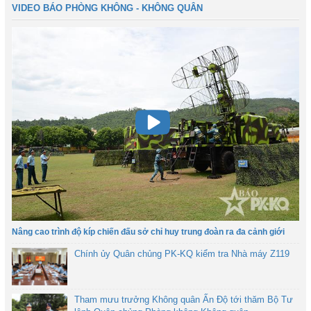
VIDEO BÁO PHÒNG KHÔNG - KHÔNG QUÂN
Nâng cao trình độ kíp chiến đấu sở chỉ huy trung đoàn ra đa cảnh giới
Chính ủy Quân chủng PK-KQ kiểm tra Nhà máy Z119
Tham mưu trưởng Không quân Ấn Độ tới thăm Bộ Tư