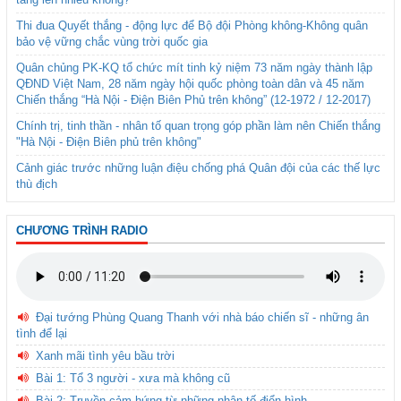
Thi đua Quyết thắng - động lực để Bộ đội Phòng không-Không quân
bảo vệ vững chắc vùng trời quốc gia
Quân chủng PK-KQ tổ chức mít tinh kỷ niệm 73 năm ngày thành lập
QĐND Việt Nam, 28 năm ngày hội quốc phòng toàn dân và 45 năm
Chiến thắng “Hà Nội - Điện Biên Phủ trên không” (12-1972 / 12-2017)
Chính trị, tinh thần - nhân tố quan trọng góp phần làm nên Chiến thắng
"Hà Nội - Điện Biên phủ trên không"
Cảnh giác trước những luận điệu chống phá Quân đội của các thế lực
thù địch
CHƯƠNG TRÌNH RADIO
Đại tướng Phùng Quang Thanh với nhà báo chiến sĩ - những ân
tình để lại
Xanh mãi tình yêu bầu trời
Bài 1: Tổ 3 người - xưa mà không cũ
Bài 2: Truyền cảm hứng từ những nhân tố điển hình