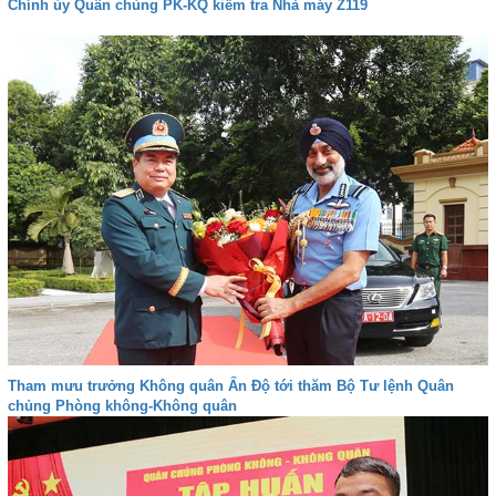
Chính ủy Quân chủng PK-KQ kiểm tra Nhà máy Z119
Tham mưu trưởng Không quân Ấn Độ tới thăm Bộ Tư lệnh Quân
chủng Phòng không-Không quân