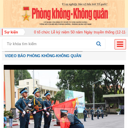
ân 920 tổ chức Lễ kỷ niệm 50 năm Ngày truyền thống (12-11-1975/12-11-202
Sự kiện
VIDEO BÁO PHÒNG KHÔNG-KHÔNG QUÂN