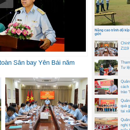
Nâng cao trình độ kíp
giới
Chín
Z119
 toàn Sân bay Yên Bái năm
Tham
Tư l
Quân
cách 
trào 
Quân
quà g
tại x
Quân
nghị 