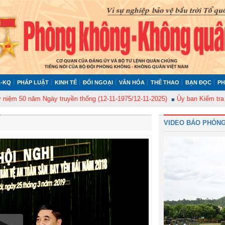
-KQ
PHÁP LUẬT
KINH TẾ
ĐỐI NGOẠI
VĂN HÓA
THỂ THAO
BẠN ĐỌC
PH
năm Ngày truyền thống (12-11-1975/12-11-2025)
Ủy ban Kiểm tra Quân ủy 
VIDEO BÁO PHÒNG