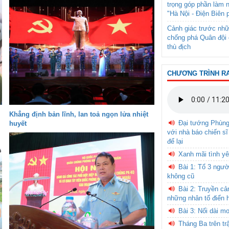
trọng góp phần làm 
"Hà Nội - Điện Biên 
Cảnh giác trước nhữ
chống phá Quân đội 
thù địch
CHƯƠNG TRÌNH R
Khẳng định bản lĩnh, lan toả ngọn lửa nhiệt
Đại tướng Phùn
huyết
với nhà báo chiến sĩ
để lại
Xanh mãi tình yê
Bài 1: Tổ 3 ngườ
không cũ
Bài 2: Truyền c
những nhân tố điển 
Bài 3: Nối dài m
Tháng Ba trên tr