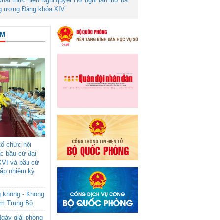
 khai thực hiện Nghị quyết Hội nghị lần thứ ba
g ương Đảng khóa XIV
ÂM
ổ chức hội
ác bầu cử đại
XVI và bầu cử
cấp nhiệm kỳ
g không - Không
am Trung Bộ
gày giải phóng