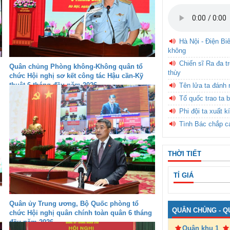
Hà Nội - Điện Bi
không
Chiến sĩ Ra đa t
Quân chủng Phòng không-Không quân tổ
thùy
chức Hội nghị sơ kết công tác Hậu cần-Kỹ
thuật 6 tháng đầu năm 2026
Tên lửa ta đánh 
Tổ quốc trao ta b
Phi đội ta xuất k
Tình Bác chắp c
THỜI TIẾT
TỈ GIÁ
Quân ủy Trung ương, Bộ Quốc phòng tổ
QUÂN CHỦNG - Q
chức Hội nghị quân chính toàn quân 6 tháng
đầu năm 2026
Quân khu 1