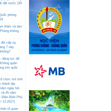
t đất nước (30-
 Quốc phòng
24
âm thăm và làm
 Phòng không -
đội cấp úy,
háng 7 này
 không?
- động lực để
-Không quân
ng trời quốc
ổ chức mít tinh
 thành lập
năm ngày hội
n và 45 năm
- Điện Biên Phủ
 / 12-2017)
- nhân tố quan