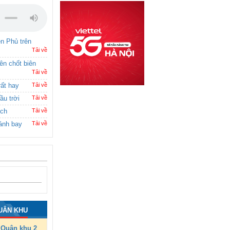
ên Phủ trên
Tải về
rên chốt biên
Tải về
rất hay
Tải về
ầu trời
Tải về
ích
Tải về
ánh bay
Tải về
UÂN KHU
Quân khu 2