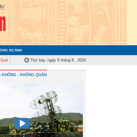
ÓNG SỰ ẢNH
Trung ương tập huấn nghiệp vụ công tác kiểm tra, giám sát năm 2025
Thứ bảy, ngày 8 tháng 8 , 2026
Quâ
 KHÔNG - KHÔNG QUÂN