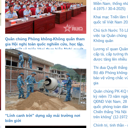
Miền Nam, thống nhấ
4-1975 / 30-4-2025)
Khai mạc Triển lãm
quốc tế Việt Nam 20
Chủ tịch Nước Tô L
việc tại Quân chủng
h
Quân chủng Phòng không-Không quân tham
Không quân
gia Hội nghị toàn quốc nghiên cứu, học tập,
Lương sĩ quan Quân 
quán triệt và triển khai thực hiện Nghị quyết
cấp tá, cấp tướng t
Hội nghị lần thứ ba Ban Chấp hành Trung
được tăng lên nhiều
ương Đảng khóa XIV
Thi đua Quyết thắng 
Bộ đội Phòng không
bảo vệ vững chắc vù
gia
Quân chủng PK-KQ t
kỷ niệm 73 năm ngày
QĐND Việt Nam, 28 
quốc phòng toàn dâ
Chiến thắng “Hà Nội 
“Lính canh trời” dựng xây mái trường nơi
trên không” (12-1972
biên giới
Chính trị, tinh thần 