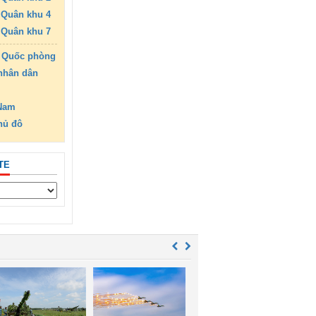
Quân khu 4
Quân khu 7
 Quốc phòng
nhân dân
 Nam
hủ đô
TE