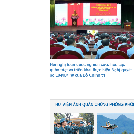
Hội nghị toàn quốc nghiên cứu, học tập,
quán triệt và triển khai thực hiện Nghị quyết
số 10-NQ/TW của Bộ Chính trị
THƯ VIỆN ẢNH QUÂN CHỦNG PHÒNG KHÔ