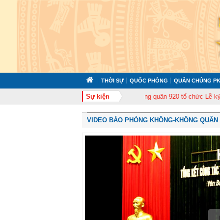
THỜI SỰ
QUỐC PHÒNG
QUÂN CHỦNG PK
huấn cán bộ năm 2026
Trung đoàn Không quân 920 tổ chức Lễ kỷ niệm 50 
Sự kiện
VIDEO BÁO PHÒNG KHÔNG-KHÔNG QUÂN