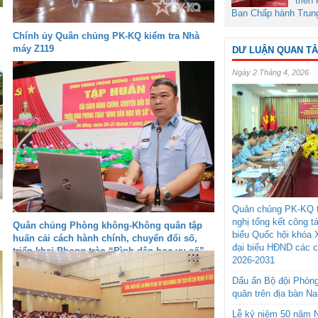
triển
Ban Chấp hành Trun
Chính ủy Quân chủng PK-KQ kiểm tra Nhà
máy Z119
DƯ LUẬN QUAN T
Ngày 2 Tháng 4, 2026
Quân chủng PK-KQ t
nghị tổng kết công t
Quân chủng Phòng không-Không quân tập
biểu Quốc hội khóa 
huấn cải cách hành chính, chuyển đổi số,
đại biểu HĐND các 
triển khai Phong trào “Bình dân học vụ số”
2026-2031
Dấu ấn Bộ đội Phòn
quân trên địa bàn N
Lễ kỷ niệm 50 năm N