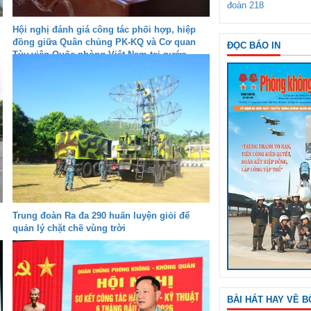
đoàn 218
Hội nghị đánh giá công tác phối hợp, hiệp
đồng giữa Quân chủng PK-KQ và Cơ quan
ĐỌC BÁO IN
Tùy viên Quốc phòng Việt Nam tại nước
ngoài
Trung đoàn Ra đa 290 huấn luyện giỏi để
quản lý chặt chẽ vùng trời
BÀI HÁT HAY VỀ B