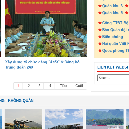
Quân khu 3
Quân khu 5
Cổng TTĐT Bộ
Báo Quân đội 
Biên phòng
Hải quân Việt
Quốc phòng T
Xây dựng tổ chức đảng "4 tốt" ở Đảng bộ
LIÊN KẾT WEBSI
Trung đoàn 240
1
2
3
4
Tiếp
Cuối
NG - KHÔNG QUÂN