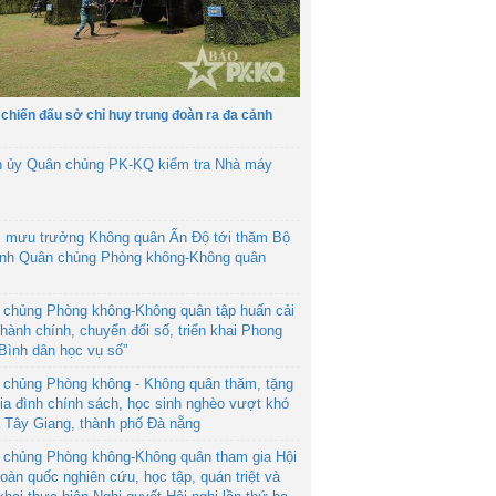
 chiến đấu sở chỉ huy trung đoàn ra đa cảnh
h ủy Quân chủng PK-KQ kiểm tra Nhà máy
 mưu trưởng Không quân Ấn Độ tới thăm Bộ
ệnh Quân chủng Phòng không-Không quân
 chủng Phòng không-Không quân tập huấn cải
hành chính, chuyển đổi số, triển khai Phong
“Bình dân học vụ số”
 chủng Phòng không - Không quân thăm, tặng
ia đình chính sách, học sinh nghèo vượt khó
ã Tây Giang, thành phố Đà nẵng
 chủng Phòng không-Không quân tham gia Hội
toàn quốc nghiên cứu, học tập, quán triệt và