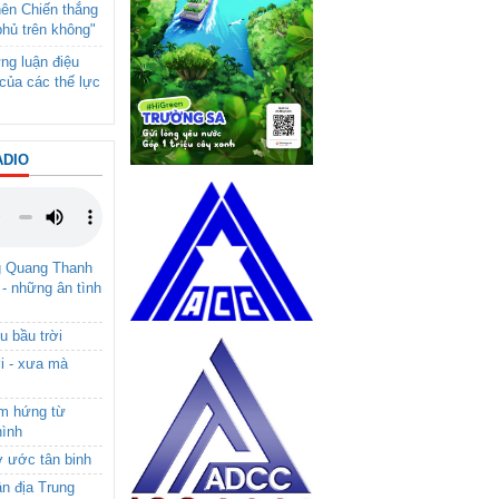
nên Chiến thắng
phủ trên không"
ng luận điệu
của các thế lực
ADIO
g Quang Thanh
 - những ân tình
u bầu trời
i - xưa mà
ảm hứng từ
hình
ơ ước tân binh
ận địa Trung