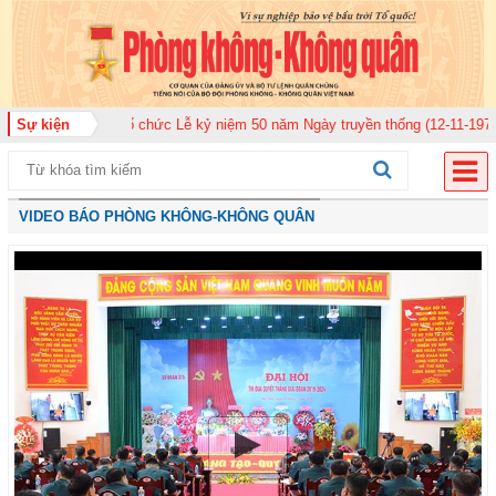
920 tổ chức Lễ kỷ niệm 50 năm Ngày truyền thống (12-11-1975/12-11-2025)
Sự kiện
VIDEO BÁO PHÒNG KHÔNG-KHÔNG QUÂN