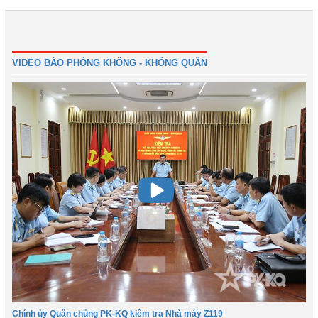
Đầu
Trước
3
4
5
6
7
8
9
10
Tiếp
Cuối
VIDEO BÁO PHÒNG KHÔNG - KHÔNG QUÂN
Chính ủy Quân chủng PK-KQ kiểm tra Nhà máy Z119