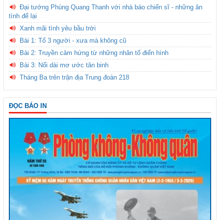
Đại tướng Phùng Quang Thanh với nhà báo chiến sĩ - những ân
tình để lại
Xanh mãi tình yêu bầu trời
Bài 1: Tổ 3 người - xưa mà không cũ
Bài 2: Truyền cảm hứng từ những nhân tố điển hình
Bài 3: Nối dài mơ ước tân binh
Tháng Ba trên trận địa Trung đoàn 218
ĐỌC BÁO IN