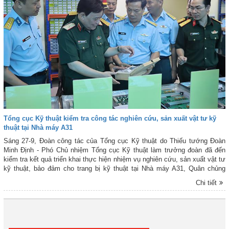
Tổng cục Kỹ thuật kiểm tra công tác nghiên cứu, sản xuất vật tư kỹ
thuật tại Nhà máy A31
Sáng 27-9, Đoàn công tác của Tổng cục Kỹ thuật do Thiếu tướng Đoàn
Minh Định - Phó Chủ nhiệm Tổng cục Kỹ thuật làm trưởng đoàn đã đến
kiểm tra kết quả triển khai thực hiện nhiệm vụ nghiên cứu, sản xuất vật tư
kỹ thuật, bảo đảm cho trang bị kỹ thuật tại Nhà máy A31, Quân chủng
Phòng không - Không quân (PK-KQ). Tham gia Đoàn có Đại tá Trần Trung
Chi tiết
Kiên - Chủ nhiệm Kỹ thuật Quân chủng; thủ trưởng các phòng chức năng
của Tổng cục Kỹ thuật và Cục Kỹ thuật Quân chủng PK-KQ.
Đầu
Trước
2
3
4
5
6
7
8
9
Tiếp
Cuối