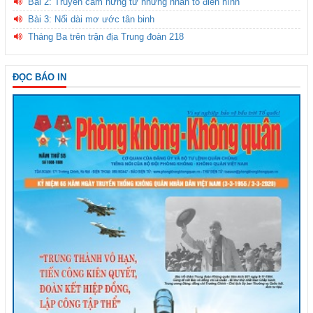
Bài 2: Truyền cảm hứng từ những nhân tố điển hình
Bài 3: Nối dài mơ ước tân binh
Tháng Ba trên trận địa Trung đoàn 218
ĐỌC BÁO IN