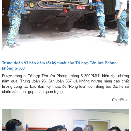
Trung đoàn 93 bảo đảm tốt kỹ thuật cho Tổ hợp Tên lửa Phòng
không S-300
Được trang bị Tổ hợp Tên lửa Phòng không S-300PMU1 hiện đại, những
năm qua, Trung đoàn 93, Sư đoàn 367 đã không ngừng nâng cao chất
lượng công tác bảo đảm kỹ thuật để “Rồng lửa” luôn đồng bộ, đạt hệ số
chiến đấu cao; góp phần quan trọng
Chi tiết