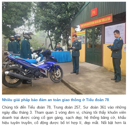
Nhiều giải pháp bảo đảm an toàn giao thông ở Tiểu đoàn 78
Chúng tôi đến Tiểu đoàn 78, Trung đoàn 257, Sư đoàn 361 vào những
ngày đầu tháng 3. Tham quan 1 vòng đơn vị, chúng tôi thấy khuôn viên
doanh trại được củng cố gọn gàng, sạch đẹp; hệ thống băng cờ, khẩu
hiệu tuyên truyền, cổ động được bố trí hợp lí, đẹp mắt. Nổi bật hơn là
những khẩu hiệu, hình ảnh tuyên truyền, biện pháp bảo đảm ATGT được