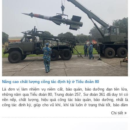
Nâng cao chất lượng công tác định kỳ ở Tiểu đoàn 80
Là đơn vị làm nhiệm vụ niêm cất, bảo quản, bảo dưỡng đạn tên lửa,
những năm qua Tiểu đoàn 80, Trung đoàn 257, Sư đoàn 361 đã duy trì có
nền nếp, chất lượng, hiệu quả công tác bảo quản, bảo dưỡng, nhất là
công tác định kỳ, giúp cho vũ khí, khí tài luôn ở trạng thái tốt, bảo đảm
cho các đơn vị hỏa lực huấn luyện và sẵn sàng chiến đấu (SSCĐ).
Chi tiết