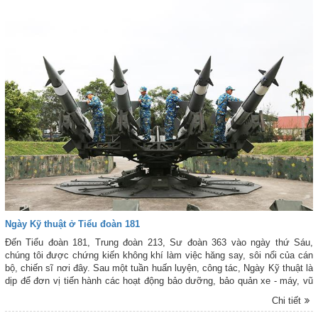
Ngày Kỹ thuật ở Tiểu đoàn 181
Đến Tiểu đoàn 181, Trung đoàn 213, Sư đoàn 363 vào ngày thứ Sáu,
chúng tôi được chứng kiến không khí làm việc hăng say, sôi nổi của cán
bộ, chiến sĩ nơi đây. Sau một tuần huấn luyện, công tác, Ngày Kỹ thuật là
dịp để đơn vị tiến hành các hoạt động bảo dưỡng, bảo quản xe - máy, vũ
khí, khí tài, trang bị kỹ thuật.
Chi tiết