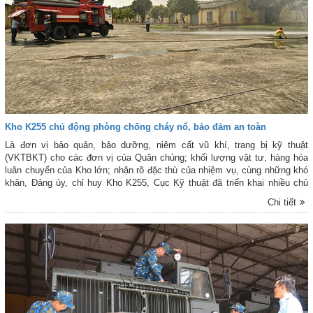
Kho K255 chủ động phòng chống cháy nổ, bảo đảm an toàn
Là đơn vị bảo quản, bảo dưỡng, niêm cất vũ khí, trang bị kỹ thuật
(VKTBKT) cho các đơn vị của Quân chủng; khối lượng vật tư, hàng hóa
luân chuyển của Kho lớn; nhận rõ đặc thù của nhiệm vụ, cùng những khó
khăn, Đảng ủy, chỉ huy Kho K255, Cục Kỹ thuật đã triển khai nhiều chủ
trương, giải pháp, trong đó chú trọng làm tốt công tác phòng, chống cháy
Chi tiết
nổ (PCCN), bảo đảm an toàn Kho.