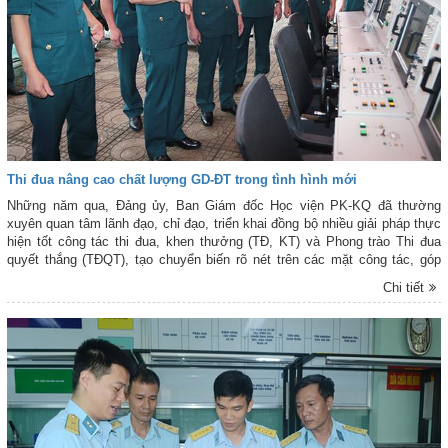
Thi đua nâng cao chất lượng GD-ĐT trong tình hình mới
Những năm qua, Đảng ủy, Ban Giám đốc Học viện PK-KQ đã thường
xuyên quan tâm lãnh đạo, chỉ đạo, triển khai đồng bộ nhiều giải pháp thực
hiện tốt công tác thi đua, khen thưởng (TĐ, KT) và Phong trào Thi đua
quyết thắng (TĐQT), tạo chuyển biến rõ nét trên các mặt công tác, góp
phần nâng cao chất lượng giáo dục, đào tạo (GD-ĐT) và nghiên cứu khoa
Chi tiết
học (NCKH) trong tình hình mới.