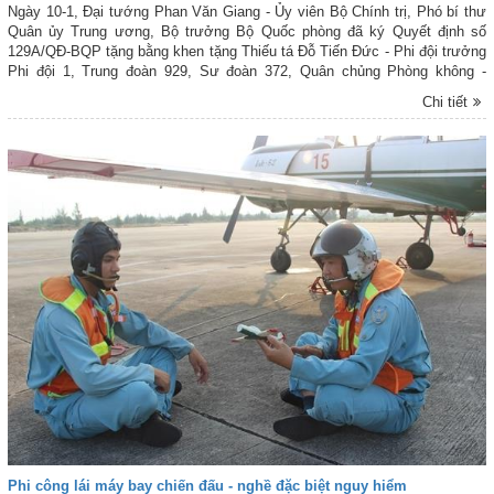
Ngày 10-1, Đại tướng Phan Văn Giang - Ủy viên Bộ Chính trị, Phó bí thư
Quân ủy Trung ương, Bộ trưởng Bộ Quốc phòng đã ký Quyết định số
129A/QĐ-BQP tặng bằng khen tặng Thiếu tá Đỗ Tiến Đức - Phi đội trưởng
Phi đội 1, Trung đoàn 929, Sư đoàn 372, Quân chủng Phòng không -
Không quân đã có hành động bình tĩnh, mưu trí trong trong xử lý tình
Chi tiết
huống bất trắc trên không, giảm thiểu tối đa thiệt hại về tính mạng, tài sản
của nhân dân.
Phi công lái máy bay chiến đấu - nghề đặc biệt nguy hiểm