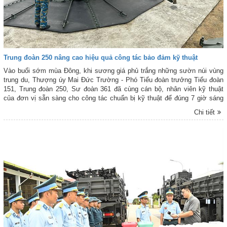
Trung đoàn 250 nâng cao hiệu quả công tác bảo đảm kỹ thuật
Vào buổi sớm mùa Đông, khi sương giá phủ trắng những sườn núi vùng
trung du, Thượng úy Mai Đức Trường - Phó Tiểu đoàn trưởng Tiểu đoàn
151, Trung đoàn 250, Sư đoàn 361 đã cùng cán bộ, nhân viên kỹ thuật
của đơn vị sẵn sàng cho công tác chuẩn bị kỹ thuật để đúng 7 giờ sáng
các kíp chiến đấu của Tiểu đoàn và Tiểu đoàn bạn triển khai huấn luyện.
Chi tiết