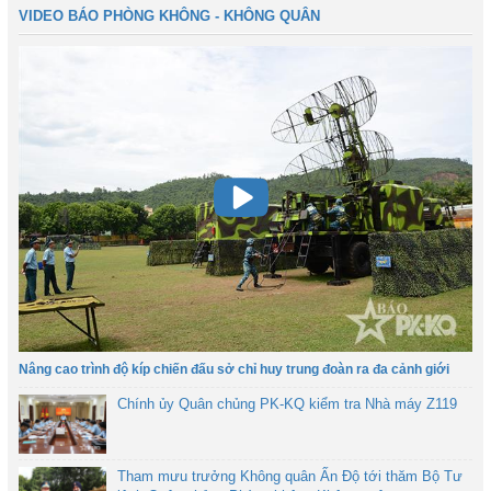
VIDEO BÁO PHÒNG KHÔNG - KHÔNG QUÂN
Nâng cao trình độ kíp chiến đấu sở chỉ huy trung đoàn ra đa cảnh giới
Chính ủy Quân chủng PK-KQ kiểm tra Nhà máy Z119
Tham mưu trưởng Không quân Ấn Độ tới thăm Bộ Tư