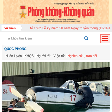
ân 920 tổ chức Lễ kỷ niệm 50 năm Ngày truyền thống (12-11-1975/12-11-202
Sự kiện
QUỐC PHÒNG
Huấn luyện
KHQS
Người tốt - Việc tốt
Nghiên cứu, trao đổi