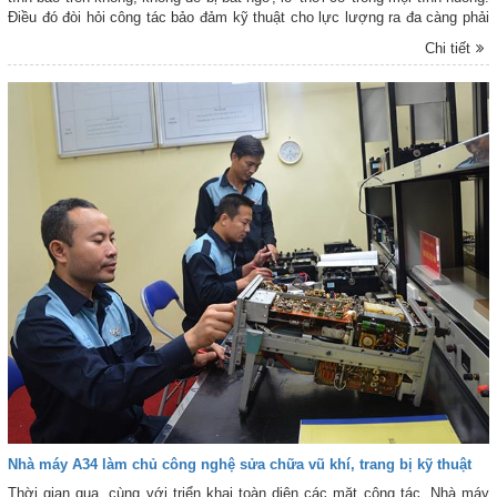
Điều đó đòi hỏi công tác bảo đảm kỹ thuật cho lực lượng ra đa càng phải
được coi trọng, để cánh sóng luôn vươn xa, quản lý chặt chẽ tình hình
Chi tiết
trên không, hoàn thành nhiệm vụ bảo vệ Tổ quốc “từ sớm, từ xa”.
Nhà máy A34 làm chủ công nghệ sửa chữa vũ khí, trang bị kỹ thuật
Thời gian qua, cùng với triển khai toàn diện các mặt công tác, Nhà máy