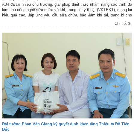
A34 đã có nhiều chủ trương, giải pháp thiết thực nhằm nâng cao trình độ
làm chủ công nghệ sửa chữa vũ khí, trang bị kỹ thuật (VKTBKT), mang lại
hiệu quả cao, đáp ứng yêu cầu sửa chữa, bảo đảm khí tài, trang bị cho
các đơn vị trong Quân chủng và lực lượng phòng không của toàn quân,
Chi tiết
phục vụ nhiệm vụ huấn luyện, sẵn sàng chiến đấu (SSCĐ).
Đại tướng Phan Văn Giang ký quyết định khen tặng Thiếu tá Đỗ Tiến
Đức