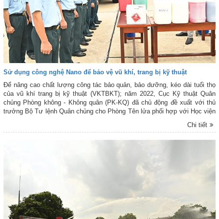
Sử dụng công nghệ Nano để bảo vệ vũ khí, trang bị kỹ thuật
Để nâng cao chất lượng công tác bảo quản, bảo dưỡng, kéo dài tuổi thọ
của vũ khí trang bị kỹ thuật (VKTBKT); năm 2022, Cục Kỹ thuật Quân
chủng Phòng không - Không quân (PK-KQ) đã chủ động đề xuất với thủ
trưởng Bộ Tư lệnh Quân chủng cho Phòng Tên lửa phối hợp với Học viện
Kỹ thuật quân sự nghiên cứu, triển khai Đề án “Khắc phục xuống cấp và
Chi tiết
nhiệt đới hóa VKTBKT ảnh hưởng bởi khí hậu biển - nhiệt đới”. Đây là
hướng đi đúng đắn, phù hợp, thể hiện sự đột phá trong bảo quản, bảo
dưỡng bằng công nghệ Nano, bắt kịp xu thế của quân đội các nước tiên
tiến trên thế giới; đồng thời, khắc phục tình trạng nhanh xuống cấp, hỏng
hóc của VKTBKT.