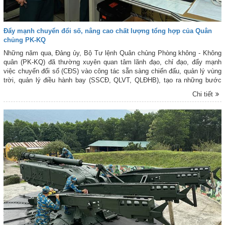
Đẩy mạnh chuyển đổi số, nâng cao chất lượng tổng hợp của Quân
chủng PK-KQ
Những năm qua, Đảng ủy, Bộ Tư lệnh Quân chủng Phòng không - Không
quân (PK-KQ) đã thường xuyên quan tâm lãnh đạo, chỉ đạo, đẩy mạnh
việc chuyển đổi số (CĐS) vào công tác sẵn sàng chiến đấu, quản lý vùng
trời, quản lý điều hành bay (SSCĐ, QLVT, QLĐHB), tạo ra những bước
đột phá, góp phần nâng cao chất lượng tổng hợp và sức mạnh chiến đấu
Chi tiết
của Quân chủng. Phóng viên Báo PK-KQ đã có cuộc phỏng vấn Thiếu
tướng Bùi Đức Hiền - Phó Tư lệnh Quân chủng PK-KQ, Phó trưởng Ban
Thường trực Ban Chỉ đạo cải cách hành chính và CĐS của Quân chủng
xung quanh vấn đề này. Xin trân trọng giới thiệu cùng bạn đọc!