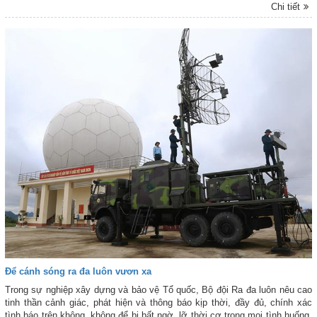
Chi tiết
đơn vị đặt tại cổng ra vào và nhiều vị trí để bộ đội dễ quan sát trong doanh
trại.
Để cánh sóng ra đa luôn vươn xa
Trong sự nghiệp xây dựng và bảo vệ Tổ quốc, Bộ đội Ra đa luôn nêu cao
tinh thần cảnh giác, phát hiện và thông báo kịp thời, đầy đủ, chính xác
tình báo trên không, không để bị bất ngờ, lỡ thời cơ trong mọi tình huống.