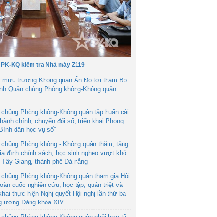
 PK-KQ kiểm tra Nhà máy Z119
 mưu trưởng Không quân Ấn Độ tới thăm Bộ
ệnh Quân chủng Phòng không-Không quân
 chủng Phòng không-Không quân tập huấn cải
hành chính, chuyển đổi số, triển khai Phong
“Bình dân học vụ số”
 chủng Phòng không - Không quân thăm, tặng
ia đình chính sách, học sinh nghèo vượt khó
ã Tây Giang, thành phố Đà nẵng
 chủng Phòng không-Không quân tham gia Hội
toàn quốc nghiên cứu, học tập, quán triệt và
 khai thực hiện Nghị quyết Hội nghị lần thứ ba
g ương Đảng khóa XIV
 chủng Phòng không-Không quân phối hợp tổ