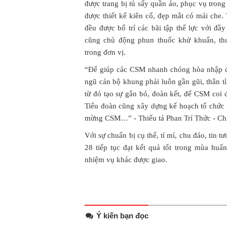
được trang bị tủ sấy quần áo, phục vụ tron
được thiết kế kiên cố, đẹp mắt có mái che.
đều được bố trí các bãi tập thể lực với đầ
cũng chủ động phun thuốc khử khuẩn, thu
trong đơn vị.
“Để giúp các CSM nhanh chóng hòa nhập đơ
ngũ cán bộ khung phải luôn gần gũi, thân t
từ đó tạo sự gắn bó, đoàn kết, để CSM coi 
Tiểu đoàn cũng xây dựng kế hoạch tổ chức c
mừng CSM…” - Thiếu tá Phan Trí Thức - Chín
Với sự chuẩn bị cụ thể, tỉ mỉ, chu đáo, tin 
28 tiếp tục đạt kết quả tốt trong mùa hu
nhiệm vụ khác được giao.
Ý kiến bạn đọc