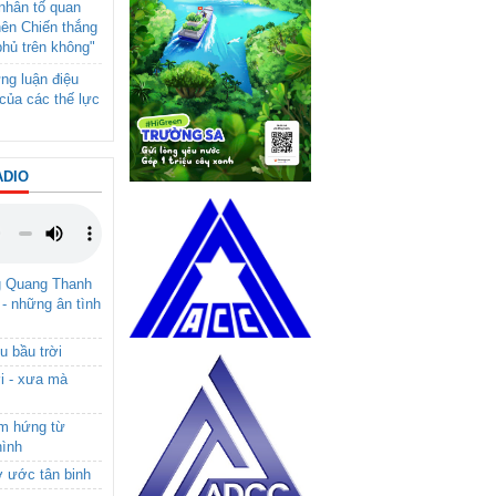
- nhân tố quan
nên Chiến thắng
phủ trên không"
ng luận điệu
của các thế lực
ADIO
g Quang Thanh
 - những ân tình
u bầu trời
i - xưa mà
ảm hứng từ
hình
ơ ước tân binh