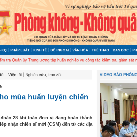
-KQ
PHÁP LUẬT
KINH TẾ
ĐỐI NGOẠI
VĂN HÓA
THỂ THAO
BẠN ĐỌC
PH
 Quân ủy Trung ương tập huấn nghiệp vụ công tác kiểm tra, giám sát năm 20
ốt - Việc tốt
Nghiên cứu, trao đổi
VIDEO BÁO PHÒNG
25
cho mùa huấn luyện chiến
 đoàn 28 khi toàn đơn vị đang hoàn thành
iếp nhận chiến sĩ mới (CSM) đến từ các địa
.