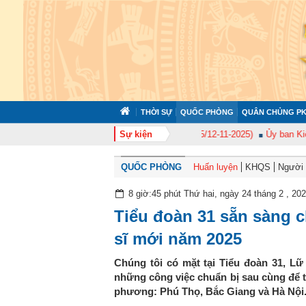
THỜI SỰ
QUỐC PHÒNG
QUÂN CHỦNG PK
 niệm 50 năm Ngày truyền thống (12-11-1975/12-11-2025)
Sự kiện
Ủy ban Kiểm tra
QUỐC PHÒNG
Huấn luyện
KHQS
Người t
8 giờ:45 phút Thứ hai, ngày 24 tháng 2 , 20
Tiểu đoàn 31 sẵn sàng 
sĩ mới năm 2025
Chúng tôi có mặt tại Tiểu đoàn 31, Lữ
những công việc chuẩn bị sau cùng để t
phương: Phú Thọ, Bắc Giang và Hà Nội