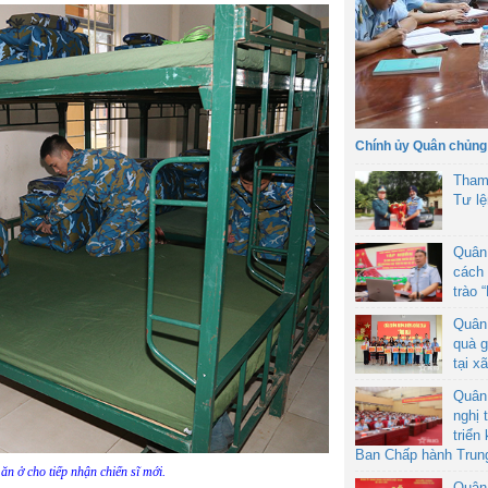
Chính ủy Quân chủng
Tham
Tư l
Quân
cách 
trào 
Quân
quà g
tại x
Quân
nghị 
triển
Ban Chấp hành Trun
ăn ở cho tiếp nhận chiến sĩ mới.
Quân