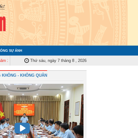
ÓNG SỰ ẢNH
25
Quân chủng Phòng không - Không quân bế mạc Diễn tập chiến thuật v
Thứ sáu, ngày 7 tháng 8 , 2026
 KHÔNG - KHÔNG QUÂN