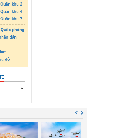
Quân khu 2
Quân khu 4
Quân khu 7
 Quốc phòng
nhân dân
 Nam
hủ đô
TE