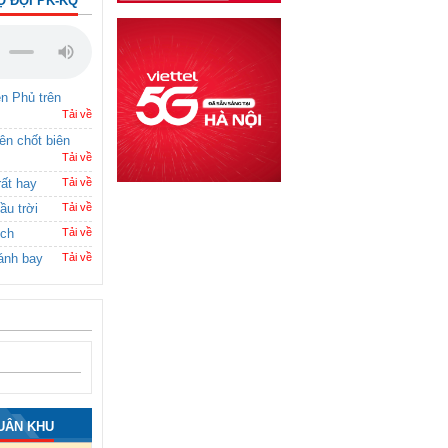
Ộ ĐỘI PK-KQ
ên Phủ trên
Tải về
rên chốt biên
Tải về
rất hay
Tải về
ầu trời
Tải về
ích
Tải về
ánh bay
Tải về
UÂN KHU