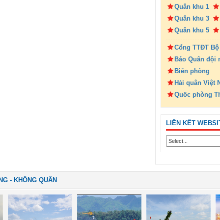
Quân khu 1
Quân khu 3
Quân khu 5
Cổng TTĐT Bộ
Báo Quân đội 
Biên phòng
Hải quân Việt
Quốc phòng T
LIÊN KẾT WEBSI
NG - KHÔNG QUÂN