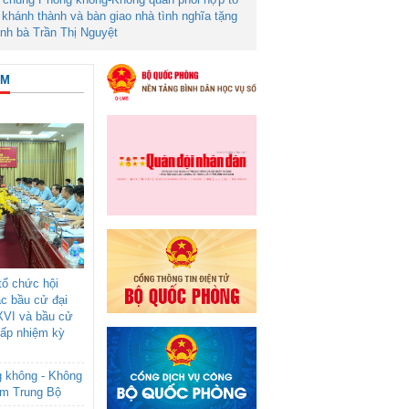
khánh thành và bàn giao nhà tình nghĩa tặng
ình bà Trần Thị Nguyệt
ÂM
ổ chức hội
ác bầu cử đại
XVI và bầu cử
cấp nhiệm kỳ
g không - Không
am Trung Bộ