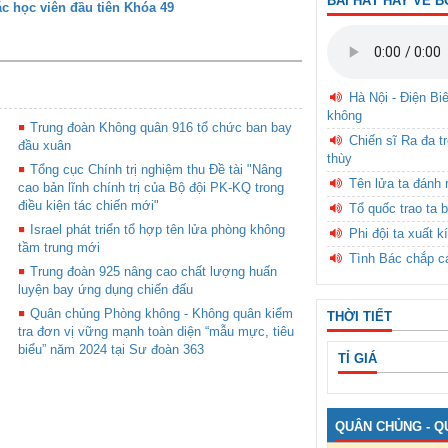
BÀI HÁT HAY VỀ B
c học viên đầu tiên Khóa 49
Hà Nội - Điện Bi
không
Trung đoàn Không quân 916 tổ chức ban bay
Chiến sĩ Ra đa t
đầu xuân
thùy
Tổng cục Chính trị nghiệm thu Đề tài "Nâng
Tên lửa ta đánh 
cao bản lĩnh chính trị của Bộ đội PK-KQ trong
điều kiện tác chiến mới"
Tổ quốc trao ta b
Israel phát triển tổ hợp tên lửa phòng không
Phi đội ta xuất k
tầm trung mới
Tình Bác chắp c
Trung đoàn 925 nâng cao chất lượng huấn
luyện bay ứng dụng chiến đấu
Quân chủng Phòng không - Không quân kiểm
THỜI TIẾT
tra đơn vị vững mạnh toàn diện “mẫu mực, tiêu
biểu” năm 2024 tại Sư đoàn 363
TỈ GIÁ
QUÂN CHỦNG - Q