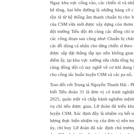
Ngay khu vực cổng vào, các chiến sĩ và nh
bê tông, hai bên đường là những hàng cờ c
rộn rã từ hệ thống âm thanh chuẩn bị cho 
của CSM vừa mới được xây dựng còn thơm 
đội trưởng Tiểu đội 46 cùng các đồng chí 
các công đoạn sau cùng như: Chuẩn bị chăn
các đồ dùng cá nhân cho từng chiến sĩ theo
được sắp đặt thẳng tắp tạo nên không gian
điểm ấy, tại khu vực xưởng sửa chữa tổng h
cùng đồng đội có tay nghề về cơ khí đang
cho công tác huấn luyện CSM và các pa nô, á
Trao đổi với Trung tá Nguyễn Thanh Hải - P
biết Tiểu đoàn 31 là đơn vị có kinh ngh
2025, quán triệt và chấp hành nghiêm mệnh 
vụ chỉ tiêu được giao, Lữ đoàn đã triển kh
luyện CSM. Xác định đây là nhiệm vụ hết sứ
lượng thực hiện nhiệm vụ của đơn vị nên t
ủy, chỉ huy Lữ đoàn đã xác định chủ trương