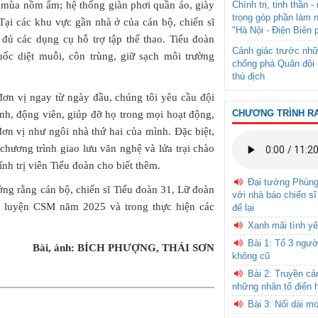
g mùa nồm ẩm; hệ thống giàn phơi quần áo, giày
Chính trị, tinh thần 
trọng góp phần làm 
 Tại các khu vực gần nhà ở của cán bộ, chiến sĩ
"Hà Nội - Điện Biên 
y đủ các dụng cụ hỗ trợ tập thể thao. Tiểu đoàn
Cảnh giác trước nhữ
ốc diệt muỗi, côn trùng, giữ sạch môi trường
chống phá Quân đội 
thù địch
n vị ngay từ ngày đầu, chúng tôi yêu cầu đội
CHƯƠNG TRÌNH R
ình, động viên, giúp đỡ họ trong mọi hoạt động,
đơn vị như ngôi nhà thứ hai của mình. Đặc biệt,
hương trình giao lưu văn nghệ và lửa trại chào
h trị viên Tiểu đoàn cho biết thêm.
Đại tướng Phùn
tưởng rằng cán bộ, chiến sĩ Tiểu đoàn 31, Lữ đoàn
với nhà báo chiến sĩ
ấn luyện CSM năm 2025 và trong thực hiện các
để lại
Xanh mãi tình yê
Bài 1: Tổ 3 ngườ
Bài, ảnh: BÍCH PHƯỢNG, THÁI SƠN
không cũ
Bài 2: Truyền c
những nhân tố điển 
Bài 3: Nối dài m