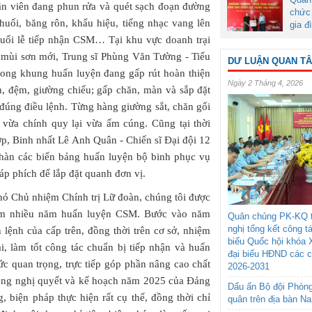
ân viên đang phun rửa và quét sạch đoạn đường
chức 
huối, băng rôn, khẩu hiệu, tiếng nhạc vang lên
gia đ
buổi lễ tiếp nhận CSM… Tại khu vực doanh trại
mùi sơn mới, Trung sĩ Phùng Văn Tường - Tiểu
DƯ LUẬN QUAN T
trong khung huấn luyện đang gấp rút hoàn thiện
Ngày 2 Tháng 4, 2026
, đệm, giường chiếu; gấp chăn, màn và sắp đặt
 đúng điều lệnh. Từng hàng giường sắt, chăn gối
 vừa chính quy lại vừa ấm cúng. Cũng tại thời
ợp, Binh nhất Lê Anh Quân - Chiến sĩ Đại đội 12
 hàn các biển bảng huấn luyện bộ binh phục vụ
p phích để lắp đặt quanh đơn vị.
hó Chủ nhiệm Chính trị Lữ đoàn, chúng tôi được
iệm nhiều năm huấn luyện CSM. Bước vào năm
Quân chủng PK-KQ t
nghị tổng kết công t
lệnh của cấp trên, đồng thời trên cơ sở, nhiệm
biểu Quốc hội khóa 
ai, làm tốt công tác chuẩn bị tiếp nhận và huấn
đại biểu HĐND các 
c quan trọng, trực tiếp góp phần nâng cao chất
2026-2031
rong nghị quyết và kế hoạch năm 2025 của Đảng
Dấu ấn Bộ đội Phòn
, biện pháp thực hiện rất cụ thể, đồng thời chỉ
quân trên địa bàn N