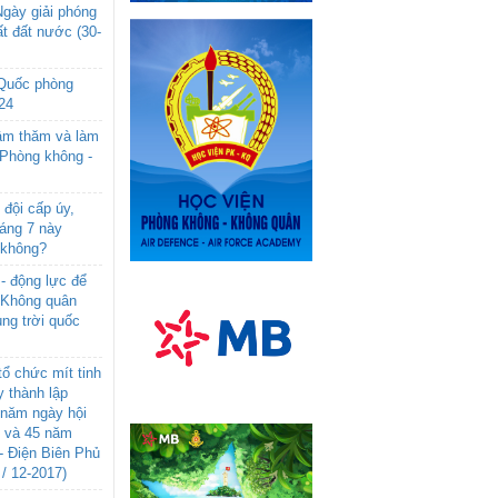
gày giải phóng
t đất nước (30-
 Quốc phòng
24
âm thăm và làm
 Phòng không -
đội cấp úy,
háng 7 này
 không?
- động lực để
-Không quân
ng trời quốc
ổ chức mít tinh
 thành lập
năm ngày hội
n và 45 năm
- Điện Biên Phủ
 / 12-2017)