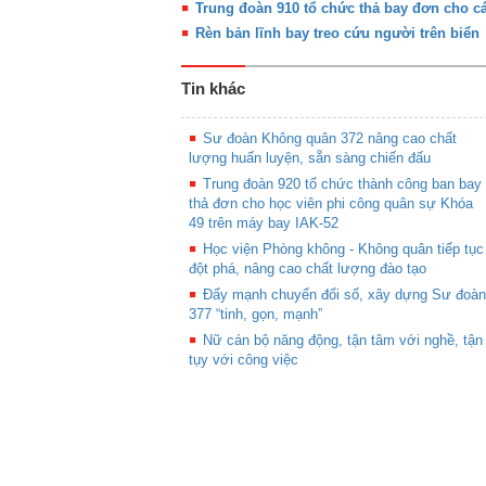
Trung đoàn 910 tổ chức thả bay đơn cho cá
Rèn bản lĩnh bay treo cứu người trên biển
Tin khác
Sư đoàn Không quân 372 nâng cao chất
lượng huấn luyện, sẵn sàng chiến đấu
Trung đoàn 920 tổ chức thành công ban bay
thả đơn cho học viên phi công quân sự Khóa
49 trên máy bay IAK-52
Học viện Phòng không - Không quân tiếp tục
đột phá, nâng cao chất lượng đào tạo
Đẩy mạnh chuyển đổi số, xây dựng Sư đoàn
377 “tinh, gọn, mạnh”
Nữ cán bộ năng động, tận tâm với nghề, tận
tụy với công việc