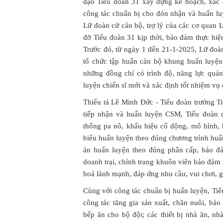
đạo Tiểu đoàn 31 xây dựng kế hoạch, xác đ
công tác chuẩn bị cho đón nhận và huấn lu
Lữ đoàn cử cán bộ, trợ lý của các cơ quan
đỡ Tiểu đoàn 31 kịp thời, bảo đảm thực hiệ
Trước đó, từ ngày 1 đến 21-1-2025, Lữ đoàn
tổ chức tập huấn cán bộ khung huấn luyện
những đồng chí có trình độ, năng lực quả
luyện chiến sĩ mới và xác định tốt nhiệm vụ
Thiếu tá Lê Minh Đức - Tiểu đoàn trưởng Ti
tiếp nhận và huấn luyện CSM, Tiểu đoàn đ
thống pa nô, khẩu hiệu cổ động, mô hình, h
biểu huấn luyện theo đúng chương trình huấ
án huấn luyện theo đúng phân cấp, bảo đả
doanh trại, chỉnh trang khuôn viên bảo đảm
hoá lành mạnh, đáp ứng nhu cầu, vui chơi, gi
Cùng với công tác chuẩn bị huấn luyện, Tiể
công tác tăng gia sản xuất, chăn nuôi, bả
bếp ăn cho bộ đội; các thiết bị nhà ăn, n