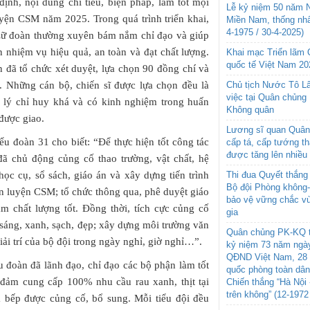
ịnh, nội dung chỉ tiêu, biện pháp, làm tốt mọi
Lễ kỷ niệm 50 năm N
yện CSM năm 2025. Trong quá trình triển khai,
Miền Nam, thống nhấ
4-1975 / 30-4-2025)
 Lữ đoàn thường xuyên bám nắm chỉ đạo và giúp
n nhiệm vụ hiệu quả, an toàn và đạt chất lượng.
Khai mạc Triển lãm
quốc tế Việt Nam 20
 đã tổ chức xét duyệt, lựa chọn 90 đồng chí và
. Những cán bộ, chiến sĩ được lựa chọn đều là
Chủ tịch Nước Tô L
việc tại Quân chủng
n lý chỉ huy khá và có kinh nghiệm trong huấn
Không quân
 được giao.
Lương sĩ quan Quân 
ểu đoàn 31 cho biết: “Để thực hiện tốt công tác
cấp tá, cấp tướng t
được tăng lên nhiều
ã chủ động củng cố thao trường, vật chất, hệ
ọc cụ, sổ sách, giáo án và xây dựng tiến trình
Thi đua Quyết thắng 
Bộ đội Phòng không
n luyện CSM; tổ chức thông qua, phê duyệt giáo
bảo vệ vững chắc vù
m chất lượng tốt. Đồng thời, tích cực củng cố
gia
 sáng, xanh, sạch, đẹp; xây dựng môi trường văn
Quân chủng PK-KQ t
ải trí của bộ đội trong ngày nghỉ, giờ nghỉ…”.
kỷ niệm 73 năm ngày
QĐND Việt Nam, 28 
u đoàn đã lãnh đạo, chỉ đạo các bộ phận làm tốt
quốc phòng toàn dâ
o đảm cung cấp 100% nhu cầu rau xanh, thịt tại
Chiến thắng “Hà Nội 
trên không” (12-1972
hà bếp được củng cố, bổ sung. Mỗi tiểu đội đều