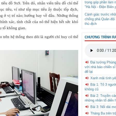
trọng góp phần làm 
 tiêu đồ 9x9. Trên đó, nhân viên tiêu đồ chỉ thể
"Hà Nội - Điện Biên 
ục tiêu, ví như tốp mục tiêu ấy thuộc tốp địch,
Cảnh giác trước nhữ
ang ở vị trí nào; hướng bay về đâu. Những thông
chống phá Quân đội 
hính xác, tính chất của nó thể hiện hết sức khó
thù địch
ếu tố không gian.
trên hệ thống theo dõi là người chỉ huy có thể
CHƯƠNG TRÌNH R
Đại tướng Phùn
với nhà báo chiến sĩ
để lại
Xanh mãi tình yê
Bài 1: Tổ 3 ngườ
không cũ
Bài 2: Truyền c
những nhân tố điển 
Bài 3: Nối dài m
Tháng Ba trên tr