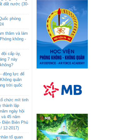
t đất nước (30-
 Quốc phòng
24
âm thăm và làm
 Phòng không -
đội cấp úy,
háng 7 này
 không?
- động lực để
-Không quân
ng trời quốc
ổ chức mít tinh
 thành lập
năm ngày hội
n và 45 năm
- Điện Biên Phủ
 / 12-2017)
- nhân tố quan