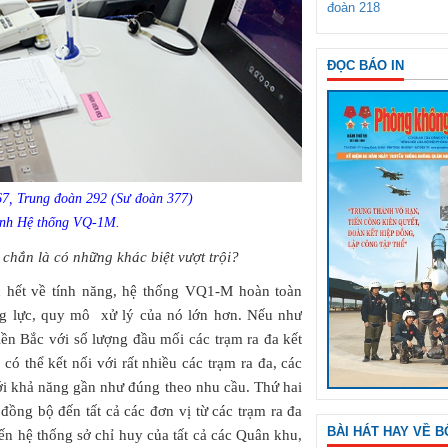
đoàn 218
ĐỌC BÁO IN
67, Trung đoàn 292 (Sư đoàn 377)
hành Hệ thống VQ-1M.
hắn là có những khác biệt vượt trội?
 hết về tính năng, hệ thống VQ1-M hoàn toàn
g lực, quy mô xử lý của nó lớn hơn. Nếu như
ền Bắc với số lượng đầu mối các trạm ra đa kết
ó thể kết nối với rất nhiều các trạm ra đa, các
với khả năng gần như đúng theo nhu cầu. Thứ hai
 đồng bộ đến tất cả các đơn vị từ các trạm ra đa
BÀI HÁT HAY VỀ B
ến hệ thống sở chỉ huy của tất cả các Quân khu,