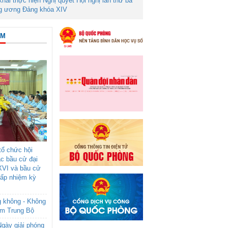
 khai thực hiện Nghị quyết Hội nghị lần thứ ba
g ương Đảng khóa XIV
ÂM
ổ chức hội
ác bầu cử đại
XVI và bầu cử
cấp nhiệm kỳ
g không - Không
am Trung Bộ
gày giải phóng