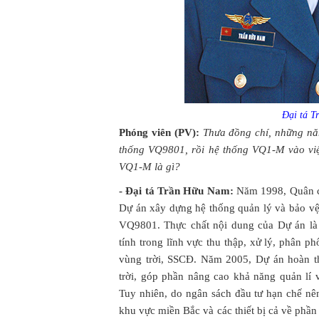
Đại tá 
Phóng viên (PV):
Thưa đồng chí, những nă
thống VQ9801, rồi hệ thống VQ1-M vào việ
VQ1-M là gì?
- Đại tá Trần Hữu Nam:
Năm 1998, Quân c
Dự án xây dựng hệ thống quản lý và bảo vệ 
VQ9801. Thực chất nội dung của Dự án là
tính trong lĩnh vực thu thập, xử lý, phân p
vùng trời, SSCĐ. Năm 2005, Dự án hoàn t
trời, góp phần nâng cao khả năng quản lí
Tuy nhiên, do ngân sách đầu tư hạn chế 
khu vực miền Bắc và các thiết bị cả về ph