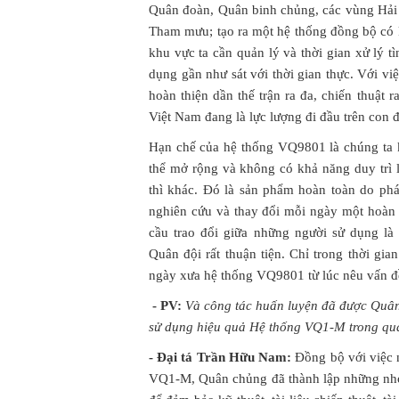
Quân đoàn, Quân binh chủng, các vùng Hải 
Tham mưu; tạo ra một hệ thống đồng bộ có k
khu vực ta cần quản lý và thời gian xử lý tì
dụng gần như sát với thời gian thực. Với v
hoàn thiện dần thế trận ra đa, chiến thuật r
Việt Nam đang là lực lượng đi đầu trên con đ
Hạn chế của hệ thống VQ9801 là chúng ta
thể mở rộng và không có khả năng duy trì
thì khác. Đó là sản phẩm hoàn toàn do phát
nghiên cứu và thay đổi mỗi ngày một hoàn 
cầu trao đổi giữa những người sử dụng l
Quân đội rất thuận tiện. Chỉ trong thời gi
ngày xưa hệ thống VQ9801 từ lúc nêu vấn đề
- PV:
Và công tác huấn luyện đã được Quân 
sử dụng hiệu quả Hệ thống VQ1-M trong quản
- Đại tá Trần Hữu Nam:
Đồng bộ với việc 
VQ1-M, Quân chủng đã thành lập những nhóm