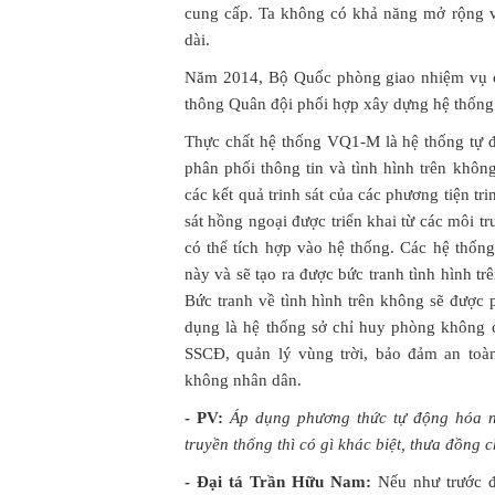
cung cấp. Ta không có khả năng mở rộng v
dài.
Năm 2014, Bộ Quốc phòng giao nhiệm vụ 
thông Quân đội phối hợp xây dựng hệ thốn
Thực chất hệ thống VQ1-M là hệ thống tự đ
phân phối thông tin và tình hình trên không
các kết quả trinh sát của các phương tiện trin
sát hồng ngoại được triển khai từ các môi tr
có thể tích hợp vào hệ thống. Các hệ thống
này và sẽ tạo ra được bức tranh tình hình tr
Bức tranh về tình hình trên không sẽ được 
dụng là hệ thống sở chỉ huy phòng không 
SSCĐ, quản lý vùng trời, bảo đảm an toà
không nhân dân.
- PV:
Áp dụng phương thức tự động hóa nà
truyền thống thì có gì khác biệt, thưa đồng c
- Đại tá Trần Hữu Nam:
Nếu như trước đ