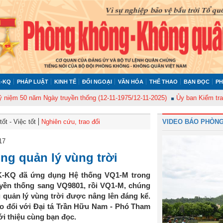
-KQ
PHÁP LUẬT
KINH TẾ
ĐỐI NGOẠI
VĂN HÓA
THỂ THAO
BẠN ĐỌC
PH
0 năm Ngày truyền thống (12-11-1975/12-11-2025)
Ủy ban Kiểm tra Quân ủ
ốt - Việc tốt
Nghiên cứu, trao đổi
VIDEO BÁO PHÒNG
17
ng quản lý vùng trời
K-KQ đã ứng dụng Hệ thống VQ1-M trong
uyền thống sang VQ9801, rồi VQ1-M, chúng
 quản lý vùng trời được nâng lên đáng kể.
ao đổi với Đại tá Trần Hữu Nam - Phó Tham
i thiệu cùng bạn đọc.