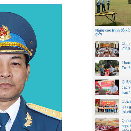
Nâng cao trình độ kíp
giới
Chín
Z119
Tham
Tư l
Quân
cách 
trào 
Quân
quà g
tại x
Quân
nghị 