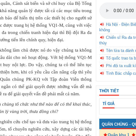
quân, Cảnh sát biển và sở chỉ huy của Bộ Tổng
hả năng quản lý được tất cả các mục tiêu trong
nh báo để hiển thị trên các thiết bị cho người sử
Hà Nội - Điện Bi
iệc được trang bị hệ thống VQ1-M, cùng với việc
không
a đa trong chiến tranh hiện đại thì Bộ đội Ra đa
Chiến sĩ Ra đa t
ường tiến lên chính quy, hiện đại.
thùy
 không làm chủ được nó do vậy chúng ta không
Tên lửa ta đánh 
 lâu dài cho nó hoạt động. Với hệ thống VQ1-M
Tổ quốc trao ta b
 huy nội lực. Do vậy, chúng ta có thể liên tục
Phi đội ta xuất k
thiện hơn, khi có yêu cầu cần nâng cấp thì yêu
Tình Bác chắp c
à Quân chủng PK-KQ với Tập đoàn Viễn thông
an ngắn có thể giải quyết được những vấn đề mà
THỜI TIẾT
 ra để giải quyết vấn đề phải mất cả năm.
TỈ GIÁ
chủng tổ chức như thế nào để có thể khai thác,
 lý vùng trời, thưa đồng chí?
nghiên cứu chế tạo và đưa vào trang bị hệ thống
QUÂN CHỦNG - Q
, tổ chuyên nghiên cứu, xây dựng các tài liệu
Quân khu 1