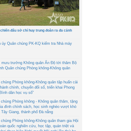
 chiến đấu sở chỉ huy trung đoàn ra đa cảnh
h ủy Quân chủng PK-KQ kiểm tra Nhà máy
 mưu trưởng Không quân Ấn Độ tới thăm Bộ
ệnh Quân chủng Phòng không-Không quân
 chủng Phòng không-Không quân tập huấn cải
hành chính, chuyển đổi số, triển khai Phong
“Bình dân học vụ số”
 chủng Phòng không - Không quân thăm, tặng
ia đình chính sách, học sinh nghèo vượt khó
ã Tây Giang, thành phố Đà nẵng
 chủng Phòng không-Không quân tham gia Hội
toàn quốc nghiên cứu, học tập, quán triệt và