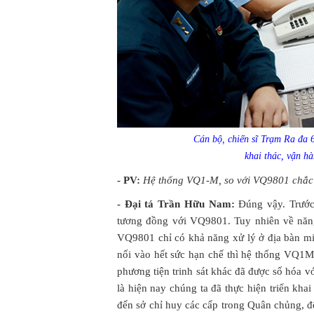
Cán bộ, chiến sĩ Trạm Ra đa 
khai thác, vận 
- PV:
Hệ thống VQ1-M, so với VQ9801 chắc c
- Đại tá Trần Hữu Nam:
Đúng vậy. Trước
tương đồng với VQ9801. Tuy nhiên về năn
VQ9801 chỉ có khả năng xử lý ở địa bàn mi
nối vào hết sức hạn chế thì hệ thống VQ1M c
phương tiện trinh sát khác đã được số hóa 
là hiện nay chúng ta đã thực hiện triển khai
đến sở chỉ huy các cấp trong Quân chủng, đ