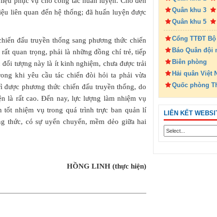
ài liệu phục vụ cho công tác huấn luyện. Cho đến
Quân khu 3
liệu liên quan đến hệ thống; đã huấn luyện được
Quân khu 5
Cổng TTĐT Bộ
chiến đấu truyền thống sang phương thức chiến
Báo Quân đội 
rất quan trọng, phải là những đồng chí trẻ, tiếp
Biên phòng
đối tượng này là ít kinh nghiệm, chưa được trải
Hải quân Việt
ong khi yêu cầu tác chiến đòi hỏi ta phải vừa
Quốc phòng T
rì được phương thức chiến đấu truyền thống, do
ện là rất cao. Đến nay, lực lượng làm nhiệm vụ
 tốt nhiệm vụ trong quá trình trực ban quản lí
LIÊN KẾT WEBSI
ơng thức, có sự uyển chuyển, mềm dẻo giữa hai
HỒNG LINH (thực hiện)