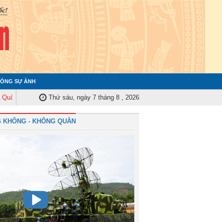
ÓNG SỰ ẢNH
y Trung ương tập huấn nghiệp vụ công tác kiểm tra, giám sát năm 2025
Thứ sáu, ngày 7 tháng 8 , 2026
Qu
 KHÔNG - KHÔNG QUÂN