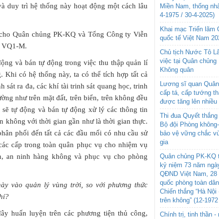
à duy trì hệ thống này hoạt động một cách lâu
Miền Nam, thống nhấ
4-1975 / 30-4-2025)
Khai mạc Triển lãm
cho Quân chủng PK-KQ và Tổng Công ty Viễn
quốc tế Việt Nam 20
g VQ1-M.
Chủ tịch Nước Tô L
việc tại Quân chủng
ộng và bán tự động trong việc thu thập quản lí
Không quân
. Khi có hệ thống này, ta có thể tích hợp tất cả
Lương sĩ quan Quân 
h sát ra đa, các khí tài trinh sát quang học, trinh
cấp tá, cấp tướng t
ường như trên mặt đất, trên biển, trên không đều
được tăng lên nhiều
 sẽ tự động và bán tự động xử lý các thông tin
Thi đua Quyết thắng 
ên không với thời gian gần như là thời gian thực.
Bộ đội Phòng không
phân phối đến tất cả các đầu mối có nhu cầu sử
bảo vệ vững chắc vù
gia
các cấp trong toàn quân phục vụ cho nhiệm vụ
n, an ninh hàng không và phục vụ cho phòng
Quân chủng PK-KQ t
kỷ niệm 73 năm ngày
QĐND Việt Nam, 28 
quốc phòng toàn dâ
y vào quản lý vùng trời, so với phương thức
Chiến thắng “Hà Nội 
hí?
trên không” (12-1972
ây huấn luyện trên các phương tiện thủ công,
Chính trị, tinh thần 