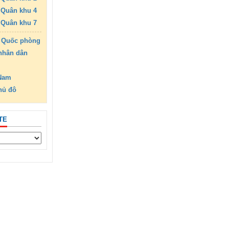
Quân khu 4
Quân khu 7
 Quốc phòng
nhân dân
 Nam
hủ đô
TE