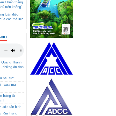
nên Chiến thắng
phủ trên không"
ng luận điệu
của các thế lực
ADIO
g Quang Thanh
 - những ân tình
u bầu trời
i - xưa mà
ảm hứng từ
hình
ơ ước tân binh
ận địa Trung