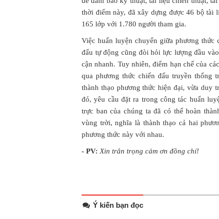
để đảm bảo kỹ thuật, tài liệu chiến thuật, t
thời điểm này, đã xây dựng được 46 bộ tài 
165 lớp với 1.780 người tham gia.
Việc huấn luyện chuyển giữa phương thức 
đấu tự động cũng đòi hỏi lực lượng đầu vào 
cận nhanh. Tuy nhiên, điểm hạn chế của các 
qua phương thức chiến đấu truyền thống tr
thành thạo phương thức hiện đại, vừa duy t
đó, yêu cầu đặt ra trong công tác huấn luy
trực ban của chúng ta đã có thể hoàn thành
vùng trời, nghĩa là thành thạo cả hai phư
phương thức này với nhau.
- PV:
Xin trân trọng cảm ơn đồng chí!
Ý kiến bạn đọc