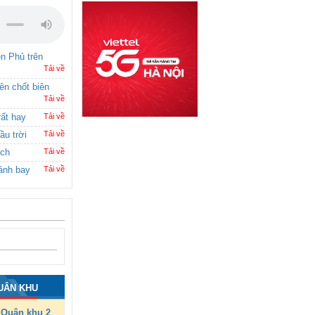
ên Phủ trên
Tải về
rên chốt biên
Tải về
rất hay
Tải về
ầu trời
Tải về
ích
Tải về
ánh bay
Tải về
UÂN KHU
Quân khu 2