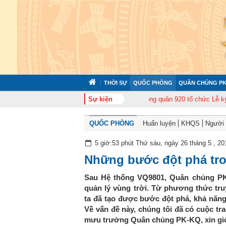
THỜI SỰ
QUỐC PHÒNG
QUÂN CHỦNG PK
p huấn cán bộ năm 2026
Trung đoàn Không quân 920 tổ chức Lễ kỷ niệm 5
Sự kiện
QUỐC PHÒNG
Huấn luyện
KHQS
Người t
5 giờ:53 phút Thứ sáu, ngày 26 tháng 5 , 20
Những bước đột phá tro
Sau Hệ thống VQ9801, Quân chủng P
quản lý vùng trời. Từ phương thức tr
ta đã tạo được bước đột phá, khả năng
Về vấn đề này, chúng tôi đã có cuộc tr
mưu trưởng Quân chủng PK-KQ, xin giớ