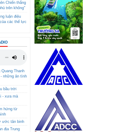
nên Chiến thắng
phủ trên không"
ng luận điệu
của các thế lực
ADIO
g Quang Thanh
 - những ân tình
u bầu trời
i - xưa mà
ảm hứng từ
hình
ơ ước tân binh
ận địa Trung