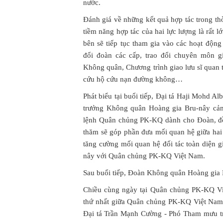
nước.
Đánh giá về những kết quả hợp tác trong t
tiềm năng hợp tác của hai lực lượng là rất l
bên sẽ tiếp tục tham gia vào các hoạt động 
đổi đoàn các cấp, trao đổi chuyên môn 
Không quân, Chương trình giao lưu sĩ quan t
cứu hộ cứu nạn đường không…
Phát biểu tại buổi tiếp, Đại tá Haji Mohd 
trưởng Không quân Hoàng gia Bru-nây cảm
lệnh Quân chủng PK-KQ dành cho Đoàn, đồn
thăm sẽ góp phần đưa mối quan hệ giữa hai 
tăng cường mối quan hệ đối tác toàn diện 
nây với Quân chủng PK-KQ Việt Nam.
Sau buổi tiếp, Đoàn Không quân Hoàng gia
Chiều cùng ngày tại Quân chủng PK-KQ Vi
thứ nhất giữa Quân chủng PK-KQ Việt Nam
Đại tá Trần Mạnh Cường - Phó Tham mưu t