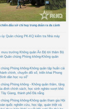
 chiến đấu sở chỉ huy trung đoàn ra đa cảnh
h ủy Quân chủng PK-KQ kiểm tra Nhà máy
 mưu trưởng Không quân Ấn Độ tới thăm Bộ
ệnh Quân chủng Phòng không-Không quân
 chủng Phòng không-Không quân tập huấn cải
hành chính, chuyển đổi số, triển khai Phong
“Bình dân học vụ số”
 chủng Phòng không - Không quân thăm, tặng
ia đình chính sách, học sinh nghèo vượt khó
ã Tây Giang, thành phố Đà nẵng
 chủng Phòng không-Không quân tham gia Hội
toàn quốc nghiên cứu, học tập, quán triệt và