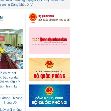
 khai thực hiện Nghị quyết Hội nghị lần thứ ba
g ương Đảng khóa XIV
ÂM
ổ chức hội
ác bầu cử đại
XVI và bầu cử
cấp nhiệm kỳ
g không - Không
am Trung Bộ
gày giải phóng