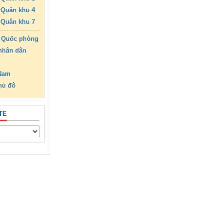
Quân khu 4
Quân khu 7
 Quốc phòng
nhân dân
 Nam
hủ đô
TE