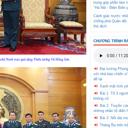
trọng góp phần làm 
"Hà Nội - Điện Biên 
Cảnh giác trước nhữ
chống phá Quân đội 
thù địch
CHƯƠNG TRÌNH R
Mohd Noeh trao quà tặng Thiếu tướng Vũ Hồng Sơn.
Đại tướng Phùn
với nhà báo chiến sĩ
để lại
Xanh mãi tình yê
Bài 1: Tổ 3 ngườ
không cũ
Bài 2: Truyền c
những nhân tố điển 
Bài 3: Nối dài m
Tháng Ba trên tr