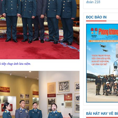
đoàn 218
ĐỌC BÁO IN
i tiếp chụp ảnh lưu niệm.
BÀI HÁT HAY VỀ B