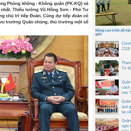
ủng Phòng không - Không quân (PK-KQ) và
 nhất. Thiếu tướng Vũ Hồng Sơn - Phó Tư
 chủ trì tiếp Đoàn. Cùng dự tiếp đoàn có
ưu trưởng Quân chủng; thủ trưởng một số
Nâng cao trình độ kíp
giới
Chín
Z119
Tham
Tư l
Quân
cách 
trào 
Quân
quà g
tại x
Quân
nghị 