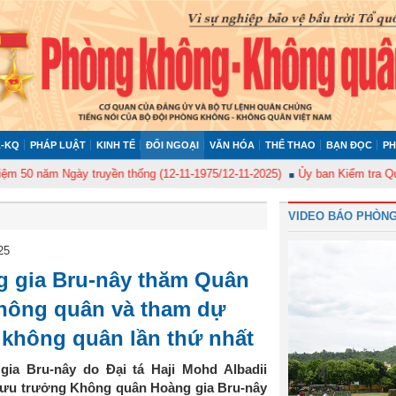
-KQ
PHÁP LUẬT
KINH TẾ
ĐỐI NGOẠI
VĂN HÓA
THỂ THAO
BẠN ĐỌC
PH
gày truyền thống (12-11-1975/12-11-2025)
Ủy ban Kiểm tra Quân ủy Trung
VIDEO BÁO PHÒNG
25
 gia Bru-nây thăm Quân
hông quân và tham dự
không quân lần thứ nhất
ia Bru-nây do Đại tá Haji Mohd Albadii
mưu trưởng Không quân Hoàng gia Bru-nây