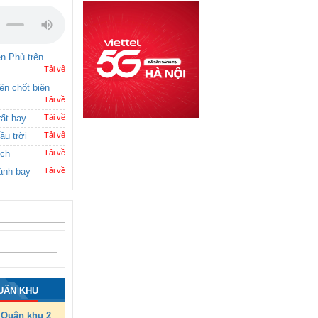
ên Phủ trên
Tải về
rên chốt biên
Tải về
rất hay
Tải về
ầu trời
Tải về
ích
Tải về
ánh bay
Tải về
UÂN KHU
Quân khu 2