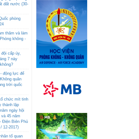
t đất nước (30-
 Quốc phòng
24
âm thăm và làm
 Phòng không -
đội cấp úy,
háng 7 này
 không?
- động lực để
-Không quân
ng trời quốc
ổ chức mít tinh
 thành lập
năm ngày hội
n và 45 năm
- Điện Biên Phủ
 / 12-2017)
- nhân tố quan