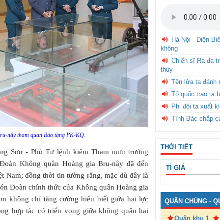
Hà Nội - Điện Bi
không
Chiến sĩ Ra đa t
thùy
Tên lửa ta đánh 
Tổ quốc trao ta b
Phi đội ta xuất k
Tình Bác chắp c
ru-nây tham quan Bảo tàng PK-KQ.
THỜI TIẾT
 Hồng Sơn - Phó Tư lệnh kiêm Tham mưu trưởng
 Đoàn Không quân Hoàng gia Bru-nây đã đến
TỈ GIÁ
t Nam; đồng thời tin tưởng rằng, mặc dù đây là
đón Đoàn chính thức của Không quân Hoàng gia
m không chỉ tăng cường hiểu biết giữa hai lực
QUÂN CHỦNG - Q
ộng hợp tác có triển vọng giữa không quân hai
Quân khu 1