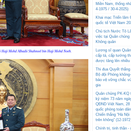
Miền Nam, thống nhấ
4-1975 / 30-4-2025)
Khai mạc Triển lãm
quốc tế Việt Nam 20
Chủ tịch Nước Tô L
việc tại Quân chủng
Không quân
Lương sĩ quan Quân 
á Haji Mohd Albadii Shahnoel bin Haji Mohd Noeh.
cấp tá, cấp tướng t
được tăng lên nhiều
Thi đua Quyết thắng 
Bộ đội Phòng không
bảo vệ vững chắc vù
gia
Quân chủng PK-KQ t
kỷ niệm 73 năm ngày
QĐND Việt Nam, 28 
quốc phòng toàn dâ
Chiến thắng “Hà Nội 
trên không” (12-1972
Chính trị, tinh thần 