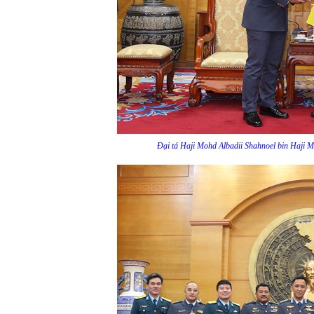
Đại tá Haji Mohd Albadii Shahnoel bin Haji 