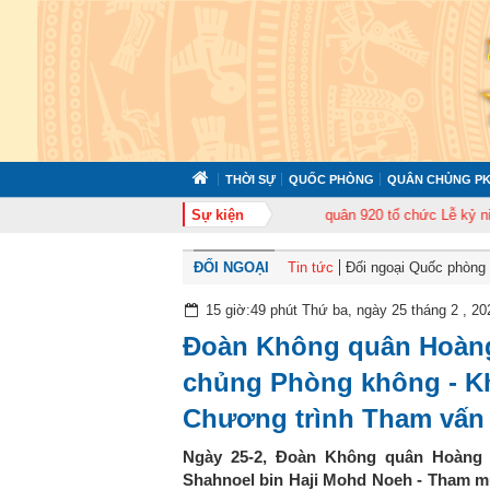
THỜI SỰ
QUỐC PHÒNG
QUÂN CHỦNG PK
 cán bộ năm 2026
Trung đoàn Không quân 920 tổ chức Lễ kỷ niệm 50 năm N
Sự kiện
ĐỐI NGOẠI
Tin tức
Đối ngoại Quốc phòng
15 giờ:49 phút Thứ ba, ngày 25 tháng 2 , 20
Đoàn Không quân Hoàng
chủng Phòng không - K
Chương trình Tham vấn 
Ngày 25-2, Đoàn Không quân Hoàng g
Shahnoel bin Haji Mohd Noeh - Tham 