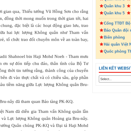
Quân khu 3
hời gian qua, Thiếu tướng Vũ Hồng Sơn cho rằng
Quân khu 5
ớn, đồng thời mong muốn trong thời gian tới, hai
Cổng TTĐT Bộ
chung, đặc biệt là các hoạt động giao lưu, trao
Báo Quân đội 
giữa hai lực lượng Không quân như Tham vấn
Biên phòng
rẻ, tổ chức trao đổi chuyên môn về an toàn bay,
Hải quân Việt
Quốc phòng T
Albadii Shahnoel bin Haji Mohd Noeh - Tham mưu
 ơn sự đón tiếp chu đáo, thân tình của Bộ Tư
LIÊN KẾT WEBSI
g thời tin tưởng rằng, thành công của chuyến
bên đi vào thực chất và có chiều sâu, góp phần
giàu tiềm năng giữa Lực lượng Không quân Bru-
 Bru-nây đã tham quan Bảo tàng PK-KQ.
ệt Nam đã diễn gia Tham vấn Không quân lần
 và Lực lượng Không quân Hoàng gia Bru-nây.
rưởng Quân chủng PK-KQ và Đại tá Haji Mohd