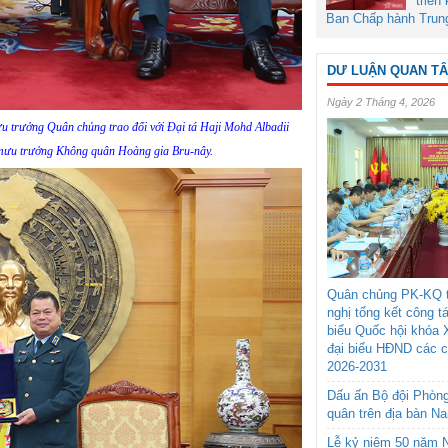
triển
Ban Chấp hành Trun
DƯ LUẬN QUAN T
Ngày 2 Tháng 4, 2026
 trưởng Quân chủng trao đổi với Đại tá Haji Mohd Albadii
mưu trưởng Không quân Hoàng gia Bru-nây.
Quân chủng PK-KQ t
nghị tổng kết công t
biểu Quốc hội khóa 
đại biểu HĐND các 
2026-2031
Dấu ấn Bộ đội Phòn
quân trên địa bàn N
Lễ kỷ niệm 50 năm N