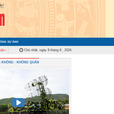
ÓNG SỰ ẢNH
 ương tập huấn nghiệp vụ công tác kiểm tra, giám sát năm 2025
Chủ nhật, ngày 9 tháng 8 , 2026
Quân chủ
 KHÔNG - KHÔNG QUÂN