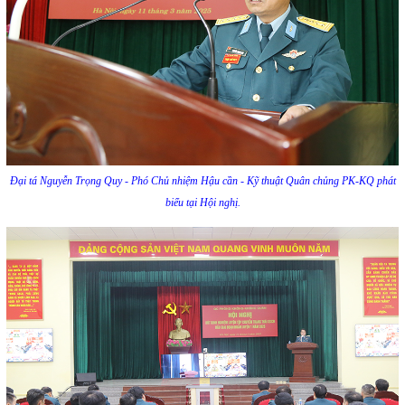
Đại tá Nguyễn Trọng Quy - Phó Chủ nhiệm Hậu cần - Kỹ thuật Quân chủng PK-KQ phát
biểu tại Hội nghị.