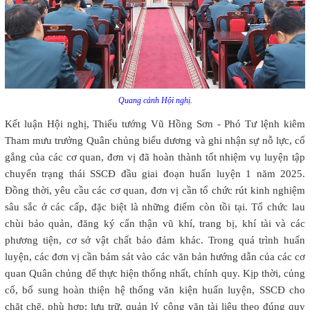
Quang cảnh Hội nghị.
Kết luận Hội nghị, Thiếu tướng Vũ Hồng Sơn - Phó Tư lệnh kiêm
Tham mưu trưởng Quân chủng biểu dương và ghi nhận sự nỗ lực, cố
gắng của các cơ quan, đơn vị đã hoàn thành tốt nhiệm vụ luyện tập
chuyển trạng thái SSCĐ đầu giai đoạn huấn luyện 1 năm 2025.
Đồng thời, yêu cầu các cơ quan, đơn vị cần tổ chức rút kinh nghiệm
sâu sắc ở các cấp, đặc biệt là những điểm còn tồi tại. Tổ chức lau
chùi bảo quản, đăng ký cẩn thận vũ khí, trang bị, khí tài và các
phương tiện, cơ sở vật chất bảo đảm khác. Trong quá trình huấn
luyện, các đơn vị cần bám sát vào các văn bản hướng dẫn của các cơ
quan Quân chủng để thực hiện thống nhất, chính quy. Kịp thời, củng
cố, bổ sung hoàn thiện hệ thống văn kiện huấn luyện, SSCĐ cho
chặt chẽ, phù hợp; lưu trữ, quản lý công văn tài liệu theo đúng quy