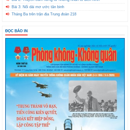
Bài 3: Nối dài mơ ước tân binh
Tháng Ba trên trận địa Trung đoàn 218
ĐỌC BÁO IN