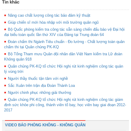
Tin khác
Nâng cao chất lượng công tác bảo đảm kỹ thuật
Giúp chiến sĩ mới hòa nhập với môi trường quân ngũ
Bộ Quốc phòng kiểm tra công tác sẵn sàng chiến đấu bảo vệ Đại hội
đại biểu toàn quốc lần thứ XIV của Đảng tại Trung đoàn 64
Đoàn chấm thi Ngành Tiêu chuẩn - Đo lường - Chất lượng toàn quân
chấm thi tại Quân chủng PK-KQ
Bộ Tổng Tham mưu Quân đội nhân dân Việt Nam kiểm tra Lữ đoàn
Không quân 918
Quân chủng PK-KQ tổ chức Hội nghị rút kinh nghiệm công tác quản
lý vùng trời
Người thầy thuốc tận tâm với nghề
Sắc Xuân trên trận địa Đoàn Thành Loa
Người chinh phục những giải thưởng
Quân chủng PK-KQ tổ chức Hội nghị rút kinh nghiệm công tác giám
định sức khỏe phi công, thành viên tổ bay, học viên bay giai đoạn 2012-
2017
VIDEO BÁO PHÒNG KHÔNG - KHÔNG QUÂN