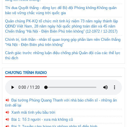
Thi đua Quyết thắng - động lực để Bộ đội Phòng không-Không quân
bảo vệ vững chắc vùng trời quốc gia
Quân chủng PK-KQ tổ chức mít tinh kỷ niệm 73 năm ngày thành lập
QĐND Việt Nam, 28 năm ngày hội quốc phòng toàn dân và 45 năm
Chiến thắng “Hà Nội - Điện Biên Phủ trên không” (12-1972 / 12-2017)
Chính trị, tinh thần - nhân tố quan trọng góp phần làm nên Chiến thắng
"Hà Nội - Điện Biên phủ trên không"
Cảnh giác trước những luận điệu chống phá Quân đội của các thế lực
thù địch
CHƯƠNG TRÌNH RADIO
Đại tướng Phùng Quang Thanh với nhà báo chiến sĩ - những ân
tình để lại
Xanh mãi tình yêu bầu trời
Bài 1: Tổ 3 người - xưa mà không cũ
Bài 2: Truyền cảm hứng từ những nhân tố điển hình