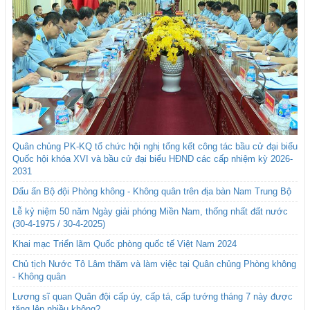
Quân chủng PK-KQ tổ chức hội nghị tổng kết công tác bầu cử đại biểu
Quốc hội khóa XVI và bầu cử đại biểu HĐND các cấp nhiệm kỳ 2026-
2031
Dấu ấn Bộ đội Phòng không - Không quân trên địa bàn Nam Trung Bộ
Lễ kỷ niệm 50 năm Ngày giải phóng Miền Nam, thống nhất đất nước
(30-4-1975 / 30-4-2025)
Khai mạc Triển lãm Quốc phòng quốc tế Việt Nam 2024
Chủ tịch Nước Tô Lâm thăm và làm việc tại Quân chủng Phòng không
- Không quân
Lương sĩ quan Quân đội cấp úy, cấp tá, cấp tướng tháng 7 này được
tăng lên nhiều không?