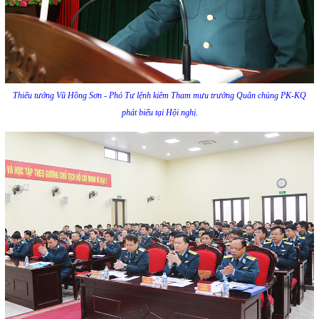
Thiếu tướng Vũ Hồng Sơn - Phó Tư lệnh kiêm Tham mưu trưởng Quân chủng PK-KQ
phát biểu tại Hội nghị.